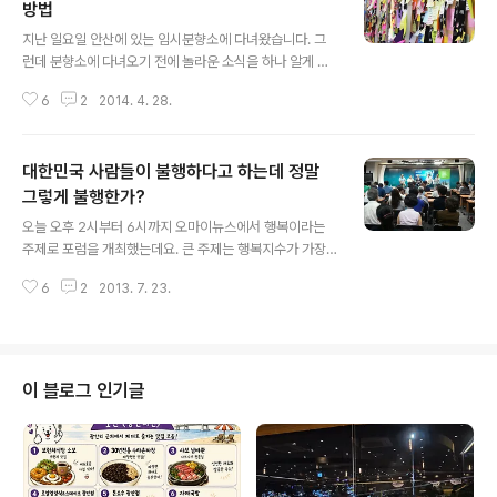
방법
글 내용
지난 일요일 안산에 있는 임시분향소에 다녀왔습니다. 그
런데 분향소에 다녀오기 전에 놀라운 소식을 하나 알게 되
었습니다. 인근에 사는 고등학교 조카로 들은 이야기입니
6
2
2014. 4. 28.
다. 이번 세월호 사고 당일에 단체로 탑승하기로 예정되어
있던 학교는 원래는 단원고가 아니라 인근 지역에 있던 다
른 중학교였다고 합니다. 두 군데 학교의 수학여행 일자가
대한민국 사람들이 불행하다고 하는데 정말
겹쳐서 중학교에서 단원고에 양보했다는 이야기였습니다.
어쩌면 구조되었다가 자살을 선택한 단원고 교감 역시 자
그렇게 불행한가?
글 내용
신이 먼저 빠져 나온 죄책감과 더불어 이번 일정 조정에 영
오늘 오후 2시부터 6시까지 오마이뉴스에서 행복이라는
향권을 발휘해 더 큰 죄책감에 시달려 극단적인 선택을 한
주제로 포럼을 개최했는데요. 큰 주제는 행복지수가 가장
것은 아닐까 하는 생각도 들었습니다. 물론 교장 선생님이
높은 나라라고 불리는 덴마크, 스웨덴, 독일로부터 배우는
야말로 아무런 죄없이 죽음에 이르게 된 것이죠. 결국 그 누
6
2
2013. 7. 23.
행복이었습니다. 발제자로 나선 분들의 강연내용에 대해서
구라도 이번 사건과 같은 사고로부터 자유로울..
는 다이어리에 기록해뒀기에 나중에 정리해보록 하겠습니
다. 그전에 강연을 듣는 내내 들었던 의문들과 몇 가지 소소
한 질문들을 떠올려봅니다. 너무도 많은 질문들이 떠올라
다 담기도 어려운데요. 그래도 나중에 강연 중에 한 내용을
이 블로그 인기글
다 정리하기에 앞서 나 스스로에게 던진 질문과 의문부터
떠올려봅니다. 가장 먼저 떠오른 의문은 ‘대한민국 사람들
이 불행하다고 하는데 정말 그렇게 불행한가?’였습니다. 저
도 그렇게 대한민국 사람들은 불행하다고 생각했습니다.
하지만 제가 본 대다수의 사람들은 행복하다고 ..