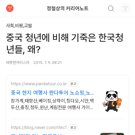
검색하기
정철상의 커리어노트
티스토리
사회,비평,고발
중국 청년에 비해 기죽은 한국청
년들, 왜?
따뜻한카리스마
2015. 7. 9. 08:21
https://www.pandatour.co.kr
광고
중국 현지 여행사 판다투어 노쇼핑,노
옵션,노팁
장가계,태항산,베이징,상하이,칭다오,시안,백
두산,충칭,청두,윈난,계림전문 여행사 가이드
불친절시 여행비용 전액 환불,기후에 맞게 출
발 날짜 조율
https://blog.naver.com/ritec1
광고