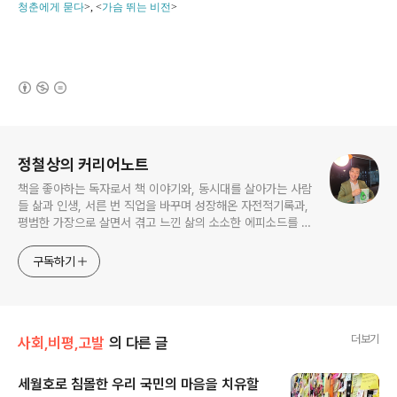
청춘에게 묻다
>, <
가슴 뛰는 비전
>
(새창열림)
로그 정보
정철상의 커리어노트
책을 좋아하는 독자로서 책 이야기와, 동시대를 살아가는 사람
들 삶과 인생, 서른 번 직업을 바꾸며 성장해온 자전적기록과,
평범한 가장으로 살면서 겪고 느낀 삶의 소소한 에피소드를 전
한다. 젊은이들의 고민해결사로 따뜻한 세상 만드는데 일조하
고픈 커리어코치, 유튜브: 정교수의 인생수업
구독하기
더보기
사회,비평,고발
의 다른 글
세월호로 침몰한 우리 국민의 마음을 치유할