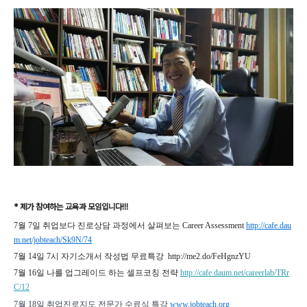
* 제가 참여하는 교육과 모임입니다!!!
7월 7일 취업보다 진로상담 과정에서 살펴보는 Career Assessment
http://cafe.dau
m.net/jobteach/Sk9N/74
7월 14일 7시 자기소개서 작성법 무료특강 http://me2.do/FeHgnzYU
7월 16일 나를 업그레이드 하는 셀프코칭 전략
http://cafe.daum.net/careerlab/TRr
C/12
7월 18일 취업진로지도 전문가 수료식 특강 
www.jobteach.org