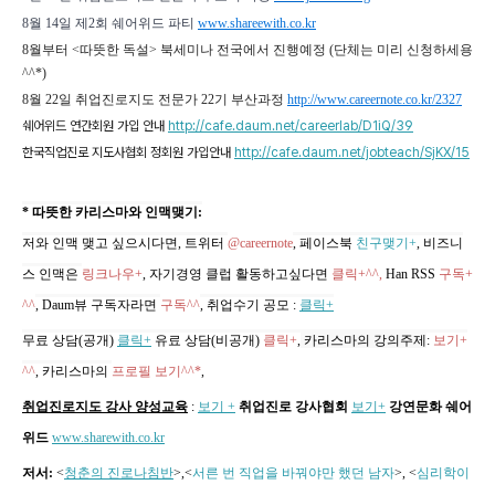
8월 14일 제2회 쉐어위드 파티 
www.shareewith.co.kr
8월부터 <따뜻한 독설> 북세미나 전국에서 진행예정 (단체는 미리 신청하세용
^^*)
8월 22일 취업진로지도 전문가 22기 부산과정
http://www.careernote.co.kr/2327
쉐어위드 연간회원 가입 안내
http://cafe.daum.net/careerlab/D1iQ/39
한국직업진로 지도사협회 정회원 가입안내
http://cafe.daum.net/jobteach/SjKX/15
* 따뜻한 카리스마와 인맥맺기:
저와 인맥 맺고 싶으시다면, 트위터
@careernote
, 페이스북
친구맺기+
, 비즈니
스 인맥은
링크나우+
, 자기경영 클럽 활동하고싶다면
클릭+^^,
Han RSS
구독+
^^
, Daum뷰 구독자라면
구독^^
,
취업수기 공모
:
클릭+
무료 상담(공개)
클릭+
유료 상담(비공개)
클릭+
,
카리스마의 강의주제
:
보기+
^^
,
카리스마의
프로필 보기^^*
,
취업진로지도 강사 양성교육
:
보기 +
취업진로 강사협회
보기+
강연문화 쉐어
위드
www.sharewith.co.kr
저서:
<
청춘의 진로나침반
>,
<
서른 번 직업을 바꿔야만 했던 남자
>, <
심리학이