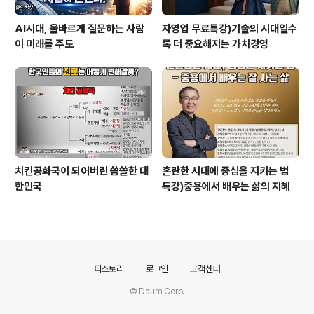
AI시대, 올바르게 질문하는 사람
자영업 무료특강)기술의 시대일수
이 미래를 주도
록 더 중요해지는 가치경영
치킨공화국이 되어버린 씁쓸한 대
혼란한 시대에 중심을 지키는 법
한민국
특강)중용에서 배우는 삶의 지혜
의안내
티스토리
로그인
고객센터
© Daum Corp.