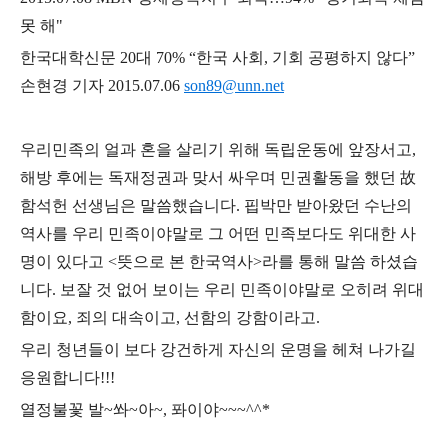
못 해"
한국대학신문 20대 70% “한국 사회, 기회 공평하지 않다”
손현경 기자 2015.07.06
son89@unn.net
우리민족의 얼과 혼을 살리기 위해 독립운동에 앞장서고,
해방 후에는 독재정권과 맞서 싸우며 민권활동을 했던 故
함석헌 선생님은 말씀했습니다. 핍박만 받아왔던 수난의
역사를 우리 민족이야말로 그 어떤 민족보다도 위대한 사
명이 있다고 <뜻으로 본 한국역사>라를 통해 말씀 하셨습
니다. 보잘 것 없어 보이는 우리 민족이야말로 오히려 위대
함이요, 죄의 대속이고, 선함의 강함이라고.
우리 청년들이 보다 강건하게 자신의 운명을 헤쳐 나가길
응원합니다!!!
열정불꽃 발~쏴~아~, 퐈이야~~~^^*