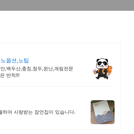
,노옵션,노팁
안,백두산,충칭,청두,윈난,계림전문
 반칙!!!
초월하여 사랑받는 잠언집이 있습니다.