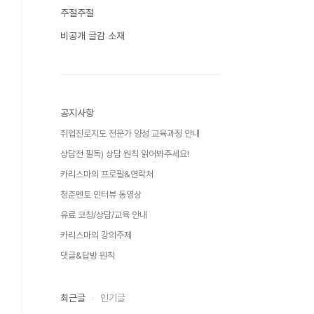
주절주절
비공개 글감 소재
공지사항
취업진로지도 전문가 양성 교육과정 안내
상담전 필독) 상담 원칙 읽어봐주세요!
카리스마의 프로필&연락처
청춘멘토 인터뷰 동영상
유료 코칭/상담/교육 안내
카리스마의 강의주제
댓글&답방 원칙
최근글
인기글