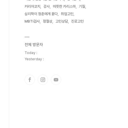
커리어코치
강사
따뜻한 카리스마
기질
심리학이 청춘에게 묻다
취업고민
MBTI검사
정철상
고민상담
진로고민
전체 방문자
Today :
Yesterday :