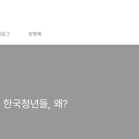
치로그
방명록
 한국청년들, 왜?