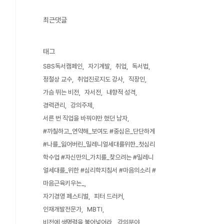
최근댓글
태그
SBS독서캠페인
자기계발
취업
독서법
정철상 교수
취업진로지도 강사
직장인
가슴 뛰는 비전
자서전
내향적 성격
경력관리
강의주제
서른 번 직업을 바꿔야만 했던 남자
#까칠하고_연약해_보여도 #중심은_단단하게
#나를_잃어버린_밀레니얼세대를위한_첫심리
학수업 #자신만의_가치를_찾으려는 #밀레니
얼세대를_위한 #심리학지침서 #마음의소리 #
마음근육키우는_
자기경영 페스티벌
피터 드러커
인재개발전문가
MBTI
비전에 생명력을 불어넣어라
강의분야