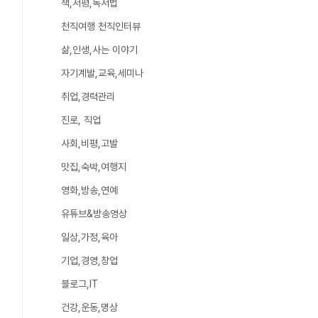
책,서평,독서법
천직여행 천직인터뷰
삶,인생,사는 이야기
자기계발,교육,세미나
취업,경력관리
진로, 직업
사회,비평,고발
맛집,숙박,여행지
영화,방송,연예
유튜브&방송영상
일상,가정,육아
기업,경영,창업
블로그,IT
건강,운동,명상