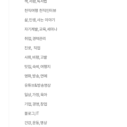
책,서평,독서법
천직여행 천직인터뷰
삶,인생,사는 이야기
자기계발,교육,세미나
취업,경력관리
진로, 직업
사회,비평,고발
맛집,숙박,여행지
영화,방송,연예
유튜브&방송영상
일상,가정,육아
기업,경영,창업
블로그,IT
건강,운동,명상