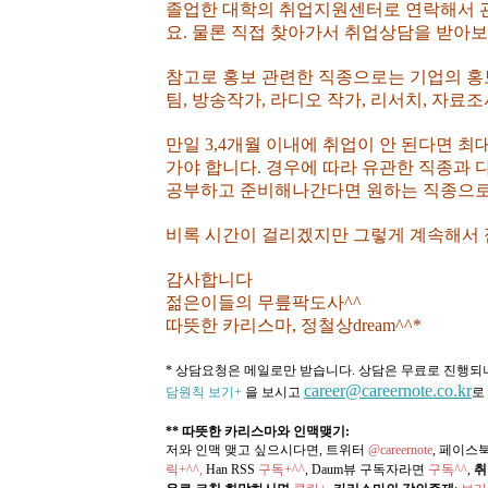
졸업한 대학의 취업지원센터로 연락해서 
요. 물론 직접 찾아가서 취업상담을 받아
참고로 홍보 관련한 직종으로는 기업의 홍보
팀, 방송작가, 라디오 작가, 리서치, 자료조
만일 3,4개월 이내에 취업이 안 된다면 
가야 합니다. 경우에 따라 유관한 직종과 
공부하고 준비해나간다면 원하는 직종으로 
비록 시간이 걸리겠지만 그렇게 계속해서 
감사합니다
젊은이들의 무릎팍도사^^
따뜻한 카리스마, 정철상dream^^*
* 상담요청은 메일로만 받습니다. 상담은 무료로 진행
career@careernote.co.kr
담원칙 보기+
을 보시고
로
** 따뜻한 카리스마와 인맥맺기:
저와 인맥 맺고 싶으시다면, 트위터
@careernote
, 페이스
릭+^^,
Han RSS
구독+^^
, Daum뷰 구독자라면
구독^^
,
취