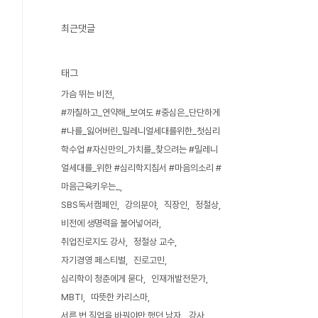
최근댓글
태그
가슴 뛰는 비전
#까칠하고_연약해_보여도 #중심은_단단하게
#나를_잃어버린_밀레니얼세대를위한_첫심리
학수업 #자신만의_가치를_찾으려는 #밀레니
얼세대를_위한 #심리학지침서 #마음의소리 #
마음근육키우는_
SBS독서캠페인
강의분야
직장인
정철상
비전에 생명력을 불어넣어라
취업진로지도 강사
정철상 교수
자기경영 페스티벌
진로고민
심리학이 청춘에게 묻다
인재개발전문가
MBTI
따뜻한 카리스마
서른 번 직업을 바꿔야만 했던 남자
강사