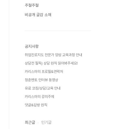
주절주절
비공개 글감 소재
공지사항
취업진로지도 전문가 양성 교육과정 안내
상담전 필독) 상담 원칙 읽어봐주세요!
카리스마의 프로필&연락처
청춘멘토 인터뷰 동영상
유료 코칭/상담/교육 안내
카리스마의 강의주제
댓글&답방 원칙
최근글
인기글