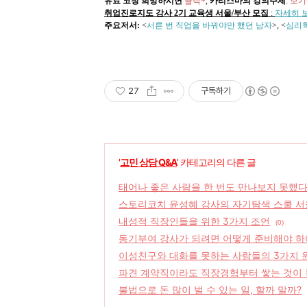
유료 코칭 희망하시면
클릭+
,
카리스마의 강의주제
:
보기
취업진로지도 강사 2기 교육생 서울/부산 모집
:
자세히 보
주요저서:
<
서른 번 직업을 바꿔야만 했던 남자
>, <
심리
27
구독하기
'
고민 상담 Q&A
' 카테고리의 다른 글
태어나 좋은 사람을 한 번도 만나보지 못했다
스토리코치 윤성혜 강사의 자기탐색 스쿨 서
내성적 직장인들을 위한 3가지 조언
(0)
동기부여 강사가 되려면 어떻게 준비해야 하
이성친구와 대화를 못하는 사람들의 3가지 
파견 계약직이라도 직장경험부터 쌓는 것이
불법으로 돈 많이 벌 수 있는 일, 할까 말까?