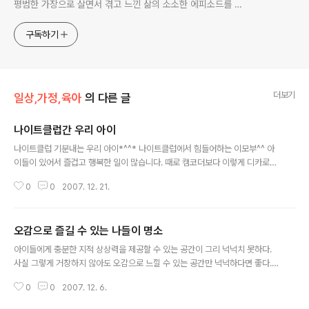
평범한 가장으로 살면서 겪고 느낀 삶의 소소한 에피소드를 전
한다. 젊은이들의 고민해결사로 따뜻한 세상 만드는데 일조하
고픈 커리어코치, 유튜브: 정교수의 인생수업
구독하기
더보기
일상,가정,육아
의 다른 글
나이트클럽간 우리 아이
글 내용
나이트클럽 기분내는 우리 아이*^^* 나이트클럽에서 힘들어하는 이모부^^ 아
이들이 있어서 즐겁고 행복한 일이 많습니다. 때로 캠코더보다 이렇게 디카로
찍어둔 동영상이 더 유용할 때가 많습니다. 체력이 딸려 힘들어하는 이모부보니
0
0
2007. 12. 21.
깐 안타깝습니다^^ 2007년 구정설, 외할머니댁에서... 일산의 따뜻한 카리스
마
오감으로 즐길 수 있는 나들이 명소
글 내용
아이들에게 충분한 지적 상상력을 제공할 수 있는 공간이 그리 넉넉치 못하다.
사실 그렇게 거창하지 않아도 오감으로 느낄 수 있는 공간만 넉넉하다면 좋다.
그런데 사실 그런 공간이 많지 않다. 이에 레이디경향 06년8월호에 실린 명소
0
0
2007. 12. 6.
베스트를 옮겨본다. 엄마랑 아이랑 오감 충전 나들이 명소 베스트 무더운 여름,
아이까지 데리고 멀리 나가자면 일단 고생이다. 그렇다면 장거리 휴가를 대체할