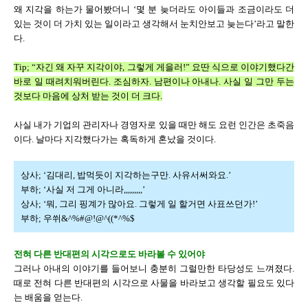
왜 지각을 하는가 물어봤더니 ‘몇 분 늦더라도 아이들과 조금이라도 더
있는 것이 더 가치 있는 일이라고 생각해서 눈치안보고 늦는다’라고 말한
다.
Tip; “자긴 왜 자꾸 지각이야, 그렇게 게을러!” 요딴 식으로 이야기했다간
바로 일 때려치워버린다. 조심하자. 남편이나 아내나. 사실 일 그만 두는
것보다 마음에 상처 받는 것이 더 크다.
사실 내가 기업의 관리자나 경영자로 있을 때만 해도 요런 인간은 초죽음
이다. 날마다 지각했다가는 혹독하게 혼났을 것이다.
상사; ‘김대리, 밥먹듯이 지각하는구만. 사유서써와요.’
부하; ‘사실 저 그게 아니라,,,,,,,,,’
상사; ‘뭐, 그리 핑계가 많아요. 그렇게 일 할거면 사표쓰던가!’
부하; 우쒸&^%#@!@^((*^%$
전혀 다른 반대편의 시각으로도 바라볼 수 있어야
그러나 아내의 이야기를 들어보니 충분히 그럴만한 타당성도 느껴졌다.
때로 전혀 다른 반대편의 시각으로 사물을 바라보고 생각할 필요도 있다
는 배움을 얻는다.