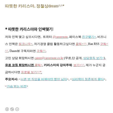
따뜻한 카리스마, 정철상dream^^*
* 따뜻한 카리스마와 인맥맺기:
저와 인맥 맺고 싶으시다면, 트위터
@careernote
, 페이스북
친구맺기+
, 비즈니
스 인맥은
링크나우+
, 자기경영 클럽 활동하고싶다면
클릭+^^,
Han RSS
구독+
^^
, Daum뷰 구독자라면
구독^^
,
고민 상담 희망하시면
career@careernote.co.kr
(무료,단 공개,
상담원칙 보기+
)
,
유료 코칭 희망하시면
클릭+
,
카리스마의 강의주제
:
보기+^^
,
제가 누군지 궁
금하시다면
프로필 보기^^*
,
주요저서:
<
서른 번 직업을 바꿔야만 했던 남자
>, <
심리학이 청춘에게 묻다
>,
<
가슴 뛰는 비전
>
(새창열림)