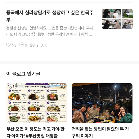
성 성격장애가 있는 것 같습니다. 제 상태를 설명해 드리자
면 다음과 같습니다. 어렸을 때부터 아버지와 소원하게 살
중국에서 심리상담가로 성장하고 싶은 한국주
아서 그런지 집에 있을 때도 많이 외로웠습니다. 학교 다닐
때도 친구도 잘 못 사귀고 내성적인 성격인데다 말도 별로
부
글 내용
잘 하지 못했구요. 제가 어울리지를 못하니 왕따 아닌 왕따
정철상 선생님, 안녕하세요. 고민을 좀 했더랬습니다. 혹시
가 되어 버린 학창생활을 보냈습니다. 그래서 그런지 나름
라도 나의 고민상담 내용이 정말 공개되면 어쩌나 해서 말
유명한, 남들이 말하는 명문대학교 0000학과를 들어갔으
이죠. 그래도 일단 제 경우가 매우 일반적인 케이스여서 많
나 성격문제로 인해서 사람들과 어울리지를 잘 못했구요.
43
0
2012. 3. 1.
은 사람들이 쉽게 공감하거나, 더 많은 사람들에게 간접경
2년 다니다가 공익근무요원..
험이 될 만한 내용은 아닌지라 안심을 해보며 이 메일을 보
내봅니다. 그렇다고 공개상담을 거부하는 것은 아니니 지
혜를 담은 선생님의 답변 기대합니다. ^^’’ 쉽지 않지만 바
쁘실 테니 가급적이면 보기 좋게 요약해서 이야기해보겠습
이 블로그 인기글
니다. 저의 성향/상황을 충분히 알고 계셔야 더 좋은 조언을
해 주실 것 같아서, 제 블로그 주소도 적어봅니다. http://bl
og.000 (혹시라도 공개된다면 아래 개인 신상 내지는 블
로그 주소/창업상담 내용은 꼭 빼주셨으면 합니다) 1. 제 소
개 저는 30..
부산 오면 이 정도는 먹고 가야 한
천직을 찾는 방법이 달랐던 두 친
다 아이가! #부산맛집 대방출
구의 이야기