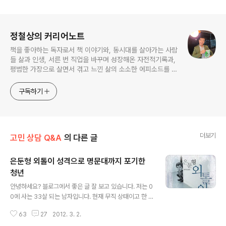
로그 정보
정철상의 커리어노트
책을 좋아하는 독자로서 책 이야기와, 동시대를 살아가는 사람
들 삶과 인생, 서른 번 직업을 바꾸며 성장해온 자전적기록과,
평범한 가장으로 살면서 겪고 느낀 삶의 소소한 에피소드를 전
한다. 젊은이들의 고민해결사로 따뜻한 세상 만드는데 일조하
고픈 커리어코치, 유튜브: 정교수의 인생수업
구독하기
더보기
고민 상담 Q&A
의 다른 글
은둔형 외톨이 성격으로 명문대까지 포기한
청년
글 내용
안녕하세요? 블로그에서 좋은 글 잘 보고 있습니다. 저는 0
0에 사는 33살 되는 남자입니다. 현재 무직 상태이고 한 3
년 넘게 은둔형 외톨이 생활 비슷하게 했습니다. 그리고 직
63
27
2012. 3. 2.
업전문학교 다닌지 한 6개월 정도 되었습니다. 제가 회피