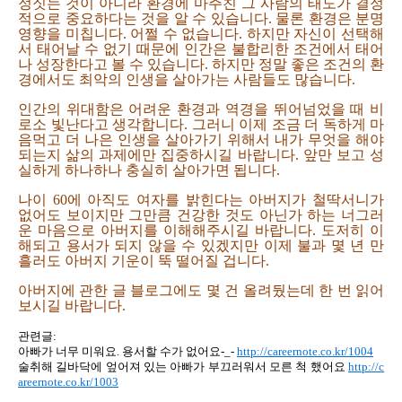
정짓는 것이 아니라 환경에 마주친 그 사람의 태도가 결정
적으로 중요하다는 것을 알 수 있습니다. 물론 환경은 분명
영향을 미칩니다. 어쩔 수 없습니다. 하지만 자신이 선택해
서 태어날 수 없기 때문에 인간은 불합리한 조건에서 태어
나 성장한다고 볼 수 있습니다. 하지만 정말 좋은 조건의 환
경에서도 최악의 인생을 살아가는 사람들도 많습니다.
인간의 위대함은 어려운 환경과 역경을 뛰어넘었을 때 비
로소 빛난다고 생각합니다. 그러니 이제 조금 더 독하게 마
음먹고 더 나은 인생을 살아가기 위해서 내가 무엇을 해야
되는지 삶의 과제에만 집중하시길 바랍니다. 앞만 보고 성
실하게 하나하나 충실히 살아가면 됩니다.
나이 60에 아직도 여자를 밝힌다는 아버지가 철딱서니가
없어도 보이지만 그만큼 건강한 것도 아닌가 하는 너그러
운 마음으로 아버지를 이해해주시길 바랍니다. 도저히 이
해되고 용서가 되지 않을 수 있겠지만 이제 불과 몇 년 만
흘러도 아버지 기운이 뚝 떨어질 겁니다.
아버지에 관한 글 블로그에도 몇 건 올려뒀는데 한 번 읽어
보시길 바랍니다.
관련글:
아빠가 너무 미워요. 용서할 수가 없어요-_-
http://careernote.co.kr/1004
술취해 길바닥에 엎어져 있는 아빠가 부끄러워서 모른 척 했어요
http://c
areernote.co.kr/1003