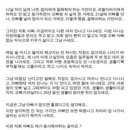
12살 차이 넘게 나면..엄마에게 잘해줘야 하는 거잔아요..외할아버지에게
허락도 안 받고 동거하면서 오빠랑 저 낳게 한 거에요..21살에 아빠를 만
나..오빠를 낳아 엄마가 되신 거에요..이렇게 했음..잘해야하는 거잔아요..
그치만 저희 아빠..지금까지도 다른 여자 만나고 다니세요. 다방 다니는
어린애들과 문자도 주고 받고..저희 엄마 뻔히 다 알고도 저랑 오빠 아빠
없는 자식으로 키우기 싫다고 그냥 사세요..
매일 술 마시고 들어와 헤꼬지는 안 하시만..직장도 없으세요..나이가 60
이시니깐요.. 제 나이 이제 21살인데..요즘은 일주일에 두 번 정도 대리 운
전을 나가세요.. 그리고 저희 아빤 초등학교도 안 나오셨어요..생활기록
부적을 때는 고졸이라고..적고. 나이도 속여서 적어요..
그냥 띠동갑 난다고만 말해요..직장도 없으시고 여자나 만나고 다니시
고..아빠한테 여자 만나는 거 다 안다고..하면 절대 아니래요. 근데..저희
엄마 오빠 낳고 그때부터도 바람 피고 있었던 거죠...생활비..생활비지금
까지..오빠가26살이니..26년 동안 생활비 받아본 적이 없으세요..
지금은 그냥 아빠가 없으면 좋겠다고도 생각해요..
이런 생각하면 안 되는 거지만..아빠만 보면 짜증나고 차라리 집 나가서
살라는 소리가 목까지 나와요..
이런 저희 아빠도 제가 용서해야하는 걸까요..?