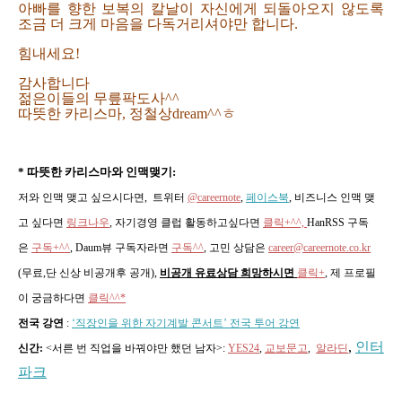
아빠를 향한 보복의 칼날이 자신에게 되돌아오지 않도록
조금 더 크게 마음을 다독거리셔야만 합니다.
힘내세요!
감사합니다
젊은이들의 무릎팍도사^^
따뜻한 카리스마, 정철상dream^^ㅎ
* 따뜻한 카리스마와 인맥맺기:
저와 인맥 맺고 싶으시다면, 트위터
@careernote
,
페이스북
, 비즈니스 인맥 맺
고 싶다면
링크나우
, 자기경영 클럽 활동하고싶다면
클릭+^^,
HanRSS 구독
은
구독+^^
, Daum뷰 구독자라면
구독^^
,
고민 상담은
career@careernote.co.kr
(무료,단 신상 비공개후 공개)
,
비공개 유료상담 희망하시면
클릭+
, 제 프로필
이 궁금하다면
클릭^^*
전국 강연
:
‘직장인을 위한 자기계발 콘서트’ 전국 투어 강연
,
인터
신간:
<서른 번 직업을 바꿔야만 했던 남자>
:
YES24
,
교보문고
,
알라딘
파크