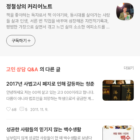
정철상의 커리어노트
책을 좋아하는 독자로서 책 이야기와, 동시대를 살아가는 사람
들 삶과 인생, 서른 번 직업을 바꾸며 성장해온 자전적기록과,
평범한 가장으로 살면서 겪고 느낀 삶의 소소한 에피소드를 전
한다. 젊은이들의 고민해결사로 따뜻한 세상 만드는데 일조하
고픈 커리어코치, 유튜브: 정교수의 인생수업
구독하기
더보기
고민 상담 Q&A
의 다른 글
2017년 사법고시 폐지로 인해 갈등하는 청춘
글 내용
안녕하세요 저는 00에 살고 있는 고3 000이라고 합니다.
다름이 아니라 법조인을 희망하는 학생으로서 궁금한 게
있어서 직접 메일 드립니다. 어릴 때부터 정말 희망했던 법
68
5
2011. 11. 9.
조인이 너무 되고 싶은데 이제와서 제 능력을 의심해야 되
는지 자신이 없습니다..그 이유는 2017년도에 사법고시폐
지가 확정됐잖아요,, 현재 저희 집안형편이 좋은 편이 아니
성공한 사람들의 믿기지 않는 백수생활
라서 로스쿨은 꿈에도 못 꾸고 있습니다. 법학과목 35학점
글 내용
도 이수해야하고 토익도 700이상 만들어야 하구,,제 성격
남부럽지 않게 성공한 사람들이 한 때 백수생활로 보냈다