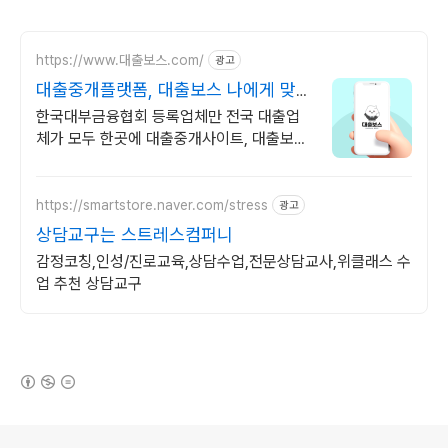
https://www.대출보스.com/
광고
대출중개플랫폼, 대출보스 나에게 맞는
대출업체 찾기!
한국대부금융협회 등록업체만 전국 대출업
체가 모두 한곳에 대출중개사이트, 대출보스
원하는 시간에 더 나은 조건의 대출업체를 지
금 대출보스에서 한 번에 찾아보세요.
https://smartstore.naver.com/stress
광고
상담교구는 스트레스컴퍼니
감정코칭,인성/진로교육,상담수업,전문상담교사,위클래스 수
업 추천 상담교구
(새창열림)
로그 정보