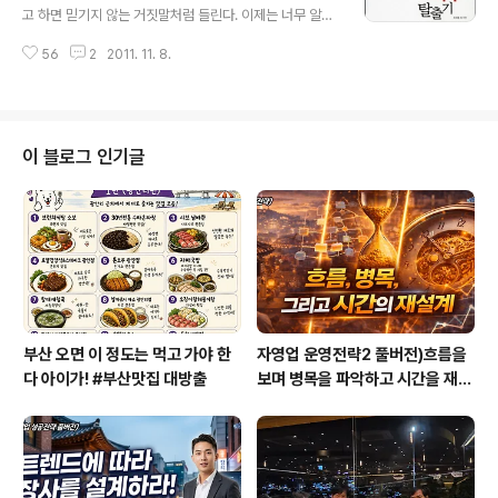
상 끈기가 있고 꼭 20대 전부를 바쳐서라고 인생에 한번은
고 하면 믿기지 않는 거짓말처럼 들린다. 이제는 너무 알려
도전해보고 싶은 의지가 있어서 절대 포기하기는 싫은데
져 하나의 브랜드가 되어버린 총각네 야채가게의 이영석
사법고시 합격하신 분들 보면 대부분 5년 이상이시더라구
56
2
2011. 11. 8.
사장. 그는 대학 졸업 후 한 이벤트 회사에 취업한 평범한
요,, 2017년도 사법고시 폐지 전까지 정말 죽기 살기로 하
청년이었다. 하지만 자신의 기획안을 가로채 승진한 선배
면 합격 가능할까요?,,또 법..
와 다툰 후 회사를 그만두고 백수의 길에 들어섰다. 어머니
에게 차마 회사를 그만뒀다는 얘기를 하지 못하고 그는 매
일 같이 정장을 다려 입고 한강에 나가 유유히 흐르는 강물
이 블로그 인기글
을 보며 소주를 삼키는 것이 일상이 됐다고 한다. 희망도,
꿈도, 열정도 없던 시절. 소주 안주를 사러 가게를 찾다가
오징어 트럭 행상을 만나게 됐는데 갑자기 밀려든 의문과
이것으로 장사해도 되겠다는 호기로 수중에 있던 2만 원을
투자해 오징어 장사를 시작했다. 그..
부산 오면 이 정도는 먹고 가야 한
자영업 운영전략2 풀버전)흐름을
다 아이가! #부산맛집 대방출
보며 병목을 파악하고 시간을 재설
계하라