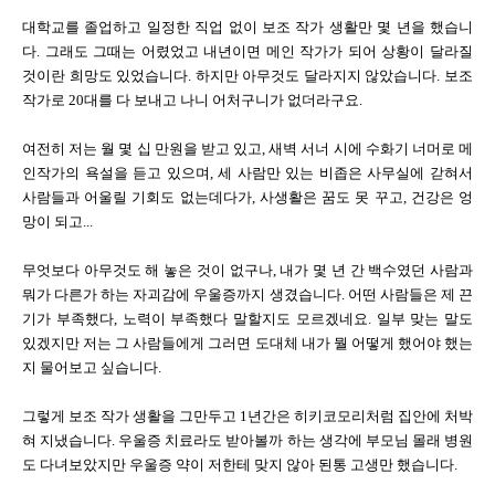
대학교를 졸업하고 일정한 직업 없이 보조 작가 생활만 몇 년을 했습니
다. 그래도 그때는 어렸었고 내년이면 메인 작가가 되어 상황이 달라질
것이란 희망도 있었습니다. 하지만 아무것도 달라지지 않았습니다. 보조
작가로 20대를 다 보내고 나니 어처구니가 없더라구요.
여전히 저는 월 몇 십 만원을 받고 있고, 새벽 서너 시에 수화기 너머로 메
인작가의 욕설을 듣고 있으며, 세 사람만 있는 비좁은 사무실에 갇혀서
사람들과 어울릴 기회도 없는데다가, 사생활은 꿈도 못 꾸고, 건강은 엉
망이 되고...
무엇보다 아무것도 해 놓은 것이 없구나, 내가 몇 년 간 백수였던 사람과
뭐가 다른가 하는 자괴감에 우울증까지 생겼습니다. 어떤 사람들은 제 끈
기가 부족했다, 노력이 부족했다 말할지도 모르겠네요. 일부 맞는 말도
있겠지만 저는 그 사람들에게 그러면 도대체 내가 뭘 어떻게 했어야 했는
지 물어보고 싶습니다.
그렇게 보조 작가 생활을 그만두고 1년간은 히키코모리처럼 집안에 처박
혀 지냈습니다. 우울증 치료라도 받아볼까 하는 생각에 부모님 몰래 병원
도 다녀보았지만 우울증 약이 저한테 맞지 않아 된통 고생만 했습니다.