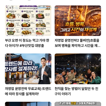
있음 좋겠어요 ㅠㅠㅠ 좋은 인맥에 대한 답답함 어떡할까
요?ㅎ 꿈 찾기에도 바쁘고 마인드컨트롤 하기도 자기계발
하기에도 바쁜데, 이 놈의 좋은 사람 만나는 것이 가장 어렵
고 만났을 때 어떻게 해야 되는 건지 전혀 모르겠네요 ㅎ 도
와주세요 ㅎ 알려주세요 ㅎ ..
부산 오면 이 정도는 먹고 가야 한
자영업 운영전략2 풀버전)흐름을
다 아이가! #부산맛집 대방출
보며 병목을 파악하고 시간을 재설
계하라
자영업 운영전략 무료교육) 트렌드
천직을 찾는 방법이 달랐던 두 친
에 따라 장사를 설계하라!
구의 이야기