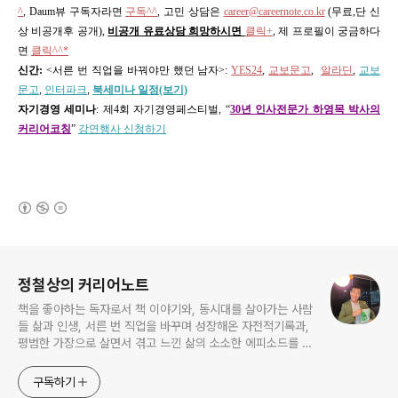
^
, Daum뷰 구독자라면
구독^^
,
고민 상담은
career@careernote.co.kr
(무료,단 신
상 비공개후 공개)
,
비공개 유료상담 희망하시면
클릭+
, 제 프로필이 궁금하다
면
클릭^^*
신간:
<서른 번 직업을 바꿔야만 했던 남자>
:
YES24
,
교보문고
,
알라딘
,
교보
문고
,
인터파크
,
북세미나 일정(보기)
자기경영 세미나
:
제4회 자기경영페스티벌, “
30년 인사전문가 하영목 박사의
커리어코칭
”
강연행사 신청하기
(새창열림)
로그 정보
정철상의 커리어노트
책을 좋아하는 독자로서 책 이야기와, 동시대를 살아가는 사람
들 삶과 인생, 서른 번 직업을 바꾸며 성장해온 자전적기록과,
평범한 가장으로 살면서 겪고 느낀 삶의 소소한 에피소드를 전
한다. 젊은이들의 고민해결사로 따뜻한 세상 만드는데 일조하
고픈 커리어코치, 유튜브: 정교수의 인생수업
구독하기