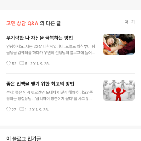
더보기
고민 상담 Q&A
의 다른 글
무기력한 나 자신을 극복하는 방법
글 내용
안녕하세요. 저는 22살 대학생입니다. 오늘도 아침부터 뒹
굴뒹굴 컴퓨터를 하다가 우연히 선생님의 블로그에 들어가
게 되었어요. 선생님이 올리신 [가슴 뛰는 비전] 글들을 봤
52
5
2011. 9. 28.
는데 너무 좋은 말씀이시더라구요. 이 땅에 수많은 사람들
이 어서 비전을 갖고 행복해졌으면 하는 마음이 느껴졌어
요. ^^ 보는 내내 참 기분이 좋았는데, 문득 제 상황이 생각
좋은 인맥을 맺기 위한 최고의 방법
나면서 머리가 복잡해지기 시작했어요. 제 상황을 말씀드
글 내용
리면, 저는 제 자신에 대한 믿음이 거의 없어요. 혼자 있을
부제: 좋은 인맥 맺으려면 도대체 어떻게 해야 하나요? 존
때 뭘 해야 할지 모르겠고, 참 무기력해요. 오늘까지 마쳐야
경하는 정철상님.. [심리학이 청춘에게 묻다]를 사고 읽고
하는 과제가 있음에도 불구하고 그냥 무기력해요. 그러다
계속 팬이 되었습니다.ㅎ 정철상님! 궁금합니다. 끼리끼리
컴퓨터나 TV를 보고, 과제는 시간 거의 닥쳐서 해치워버리
27
1
2011. 9. 28.
라고 하잖아요, 성공하거나 인품이 훌륭한 사람을 만나기
기 일쑤죠. 삶에서 이루고 싶은 목표는 있어요. 장기적으로
가 힘들어요 !ㅠ 좋은 사람 직접 만나 얼굴 보며 밥 먹는 게
는 초등학교 선생님이 되서..
작은 소원으로 되어가고 있어요 ㅎ 남들이 말하는 그 좋은
사람 어디가면 어떻게 행동하면 생기는 걸까요? ㅎ 괜히 우
울해지려 하네요 ㅎ 저에게도 좋은 사람들이 주변에 많이
이 블로그 인기글