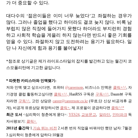
가 더 중요할 수 있다.
대다수의 ‘젊은이들은 이미 너무 늦었다’고 좌절하는 경우가
많다. 그러나 졸업을 했다고 하더라도 결코 늦지 않다. 비록 남
부럽지 않은 직장에 들어가지 못했다 하더라도 부지런히 경험
하고 사회적 학습을 게을리 하지 않는다면 반드시 좋은 기회를
얻을 수 있다. 좌절하지 않고 도전하려는 용기가 필요하다. 일
단 나 자신에게 힘과 용기를 불어넣자!
*참조로 상기글은 제가 라이프스타일의 잡지를 발간하고 있는 월간지 코
스모폴리탄에 기고한 글입니다.
* 따뜻한 카리스마와 인맥맺기:
저와 인맥 맺고 싶으시다면, 트위터
@careernote
, 비즈니스 인맥은
클릭+^^
, 자
기경영 클럽 활동하고싶다면
클릭+^^,
HanRSS 구독은
구독+^^
, Daum뷰 구독
자라면
구독^^
,
고민 상담은
career@careernote.co.kr
(무료,단 신상 비공개후 공
개)
, 비공개 유료상담 희망하시면
클릭+
, 제 프로필이 궁금하다면
클릭^^*
최근 도서
<심리학이 청춘에게 묻다>
:
YES24
,
교보문고
,
알라딘
,
인터파크
독
자서평보기:
클릭+
2011년 출간작
1.
가슴 뛰는 비전
2.서른 번의 직업을 바꿔야만 했던 남자: 7월경
3.심리학이 청춘에게 답하다:10월경