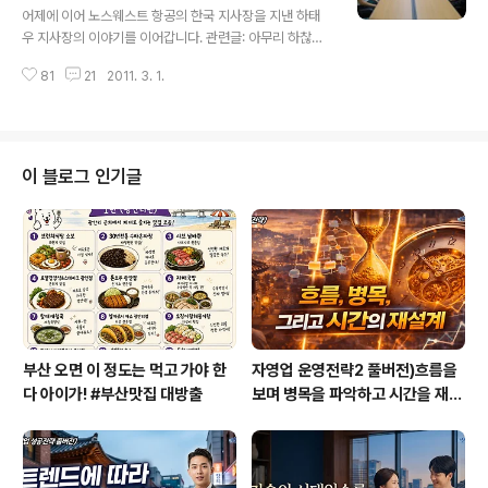
기 마련이다. 연인의 이름도 직업도 취향도, 왜 상대를 좋아
어제에 이어 노스웨스트 항공의 한국 지사장을 지낸 하태
하게 되었는지 등에 대한 정보조차 모른다면 상대는 당신
우 지사장의 이야기를 이어갑니다. 관련글: 아무리 하찮은
을 어떻게 생각할까. 실제로는 관심도 없으면서 막무가내
일이라도 일하는 사람의 태도가 미래를 결정한다! http://c
로 들이댄다고 생각하지 않을까. 이것은 자기소개서를 아
81
21
2011. 3. 1.
areernote.co.kr/1167 재무 부서에서 5년 정도 근무했
무리 잘 쓰더라도 진심과 열정이 없는 경우에는 ..
을 무렵 한국 지사에 지사장 자리가 비었다는 소식을 접하
고서 하태우는 새로운 도전에 나섰다. 한국 지사장 모집공
고를 보고 이력서를 제출했다. 치열한 경합을 뚫고 최종 면
접 통고를 받았다. 국제부의 수석 부사장을 포함해 여섯 명
이 블로그 인기글
의 부사장들이 참석한 면접장에서 그는 이런 이야기를 했
다. 한 손님이 보석 상점에 들어갔습니다. 영업사원이 손님
에게 그 상점에서 가장 크고 비싼 다이아몬드를 보여주면
서 그것을 구입하는 것이 얼마나 훌륭한 투자가 될 것인지
30분 동안 설명했습니다..
부산 오면 이 정도는 먹고 가야 한
자영업 운영전략2 풀버전)흐름을
다 아이가! #부산맛집 대방출
보며 병목을 파악하고 시간을 재설
계하라