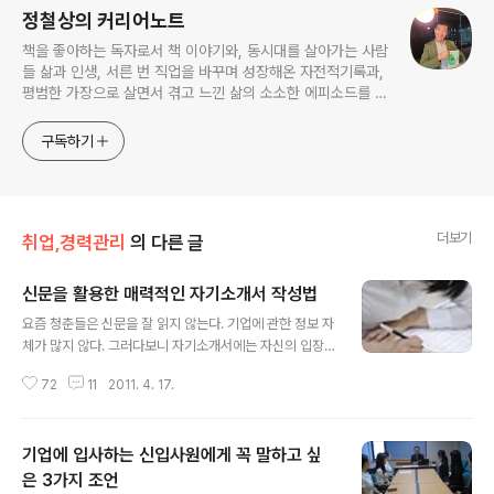
정철상의 커리어노트
책을 좋아하는 독자로서 책 이야기와, 동시대를 살아가는 사람
들 삶과 인생, 서른 번 직업을 바꾸며 성장해온 자전적기록과,
평범한 가장으로 살면서 겪고 느낀 삶의 소소한 에피소드를 전
한다. 젊은이들의 고민해결사로 따뜻한 세상 만드는데 일조하
고픈 커리어코치, 유튜브: 정교수의 인생수업
구독하기
더보기
취업,경력관리
의 다른 글
신문을 활용한 매력적인 자기소개서 작성법
글 내용
요즘 청춘들은 신문을 잘 읽지 않는다. 기업에 관한 정보 자
체가 많지 않다. 그러다보니 자기소개서에는 자신의 입장
만을 고려해서 서술되어 있는 경우가 비일비재하다. 하지
72
11
2011. 4. 17.
만 상대를 모르고 글을 써서는 좋은 결과를 만들기 힘들다.
연애편지의 원리도 마찬가지다. 아무리 화려한 수사 어구
로 꾸민다고 하더라도 상대에 대해서 전혀 모르고 일방적
기업에 입사하는 신입사원에게 꼭 말하고 싶
으로 쓴 글이라면 상대가 그 편지를 좋아하기 어렵다. 설령
당사자가 만남을 수락한다고 하더라도 진심이 없으면 들키
은 3가지 조언
글 내용