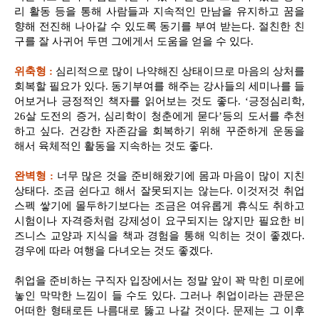
리 활동 등을 통해 사람들과 지속적인 만남을 유지하고 꿈을
향해 전진해 나아갈 수 있도록 동기를 부여 받는다. 절친한 친
구를 잘 사귀어 두면 그에게서 도움을 얻을 수 있다.
위축형 :
심리적으로 많이 나약해진 상태이므로 마음의 상처를
회복할 필요가 있다. 동기부여를 해주는 강사들의 세미나를 들
어보거나 긍정적인 책자를 읽어보는 것도 좋다. ‘긍정심리학,
26살 도전의 증거, 심리학이 청춘에게 묻다’등의 도서를 추천
하고 싶다. 건강한 자존감을 회복하기 위해 꾸준하게 운동을
해서 육체적인 활동을 지속하는 것도 좋다.
완벽형 :
너무 많은 것을 준비해왔기에 몸과 마음이 많이 지친
상태다. 조금 쉰다고 해서 잘못되지는 않는다. 이것저것 취업
스펙 쌓기에 몰두하기보다는 조금은 여유롭게 휴식도 취하고
시험이나 자격증처럼 강제성이 요구되지는 않지만 필요한 비
즈니스 교양과 지식을 책과 경험을 통해 익히는 것이 좋겠다.
경우에 따라 여행을 다녀오는 것도 좋겠다.
취업을 준비하는 구직자 입장에서는 정말 앞이 꽉 막힌 미로에
놓인 막막한 느낌이 들 수도 있다. 그러나 취업이라는 관문은
어떠한 형태로든 나름대로 뚫고 나갈 것이다. 문제는 그 이후