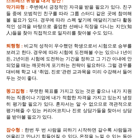
스트레스 유형별 대처 방안 :
막가파형 :
주변에서 긍정적인 자극을 받을 필요가 있다. 친구
들 중에 모범적인 친구를 따라 그룹 스터디 같은 곳에 참여해
볼 필요가 있다. 경우에 따라 스펙 쌓기에 매달리기보다 활동
적인 성격을 바탕으로 졸업한 선배나 직장을 다니는 지인(知
人)들을 찾아 직접적으로 일자리를 찾아볼 수도 있다.
퇴행형 :
비교적 성적이 우수했던 학생으로서 시험으로 승부를
보려고 한다. 경우에 따라 시험에 도전해볼 수는 있으나 1년이
든, 2년이든 시험에 도전하는 기간을 정하고 그 기간 이내에 안
되었을 때는 깨끗하게 포기하는 전략이 필요하다. 그럴 경우를
대비해 학교 내 ‘취업, 진로’관련 교과목을 미리 수강해서 들어
두는 것이 좋다.
똥고집형 :
뚜렷한 목표를 가지고 있는 것은 좋으나 내가 지원
하는 직종이나 기업에 내가 적합한 자격을 가지고 있는지 냉정
히 평가할 필요가 있다. 혼자서는 알 수 없으므로 객관적으로
평가해줄 수 있는 커리어코치나 진로 상담가들을 찾아서 상담
을 받아볼 필요가 있다.
잠수형 :
한번 두 번 사람을 피하기 시작하면 갈수록 사람들과
어울리고 만나기 힘들어질 수 있다. 온정을 느낄 수 있는 동아