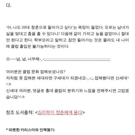
다.
‘아, 나도 20대 청춘으로 돌아가고 싶다’는 욕망이 들었다. 모르는 남녀가
살을 맞대고 춤을 출 수 있다니! 다음에 같이 가자고 농을 걸었더니 절대
안 된다고 한다. 학부모라고 말하고 잠깐 들어가는 것은 몰라도 내 나이
에 클럽 출입은 불가능하다는 것이다.
으~~~넘, 넘, 너무해-_-;;;;;;;;;;;;;;;;;;;;;;;;;;;;;;;;;;;;;;;;;;;;;;;;;;;;;;;
여러분은 클럽 문화 접해보셨나요?
저처럼 못 접해본 세대라면 구세대가 되겠네요-_-;;, 접해봤다면 신세대^
^ㅎ
신세대 여러분, 댓글로 홍대 클럽의 분위기와 느낌을 전해주시면 고맙겠
습니당^^ㅎ
참조 도서출처: <
심리학이 청춘에게 묻다
>
* 따뜻한 카리스마와 인맥맺기: