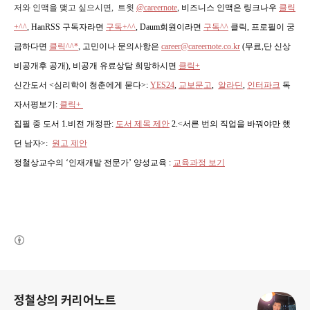
저와 인맥을 맺고 싶으시면, 트윗
@careernote
, 비즈니스 인맥은 링크나우
클릭
+^^
,
HanRSS 구독자라면
구독+^^
, Daum회원이라면
구독^^
클릭, 프로필이 궁
금하다면
클릭^^*
, 고민이나 문의사항은
career@careernote.co.kr
(무료,단 신상
비공개후 공개)
, 비공개 유료상담 희망하시면
클릭+
신간도서 <심리학이 청춘에게 묻다>
:
YES24
,
교보문고
,
알라딘
,
인터파크
독
자서평보기:
클릭+
집필 중 도서 1.비전 개정판:
도서 제목 제안
2.<서른 번의 직업을 바꿔야만 했
던 남자>:
원고 제안
정철상교수의 ‘인재개발 전문가’ 양성교육 :
교육과정 보기
(새창열림)
로그 정보
정철상의 커리어노트