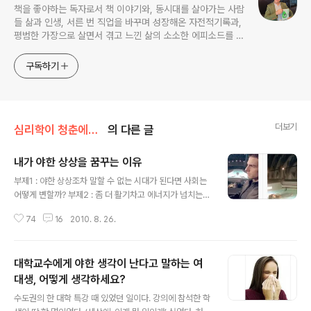
책을 좋아하는 독자로서 책 이야기와, 동시대를 살아가는 사람
들 삶과 인생, 서른 번 직업을 바꾸며 성장해온 자전적기록과,
평범한 가장으로 살면서 겪고 느낀 삶의 소소한 에피소드를 전
한다. 젊은이들의 고민해결사로 따뜻한 세상 만드는데 일조하
고픈 커리어코치, 유튜브: 정교수의 인생수업
구독하기
더보기
심리학이 청춘에게 묻다
의 다른 글
내가 야한 상상을 꿈꾸는 이유
글 내용
부제1 : 야한 상상조차 말할 수 없는 시대가 된다면 사회는
어떻게 변할까? 부제2 : 좀 더 활기차고 에너지가 넘치는
사회를 만들려면 어떻게 해야할까? 서기 2054년을 배경
74
16
2010. 8. 26.
으로 한 영화 『마이너리티리포트』를 보면 범죄를 사전에
예방할 수 있는 ‘프리 크라임’이라는 시스템이 나온다. 범행
이 일어나게 될 시간과 장소, 잠재적 범인을 미리 예측해서
대학교수에게 야한 생각이 난다고 말하는 여
살해 동기가 포착되면 즉각적으로 범인을 체포할 수 있는
시스템이다. 이 영화에서는 범죄를 상상하는 것만으로도
대생, 어떻게 생각하세요?
글 내용
‘범죄자’라는 낙인이 찍히게 된다. (Daum 영화 '마이너리
수도권의 한 대학 특강 때 있었던 일이다. 강의에 참석한 학
티 리포트' 중에서 화면 캡쳐) 그렇다면 우리는 어떤가. 심