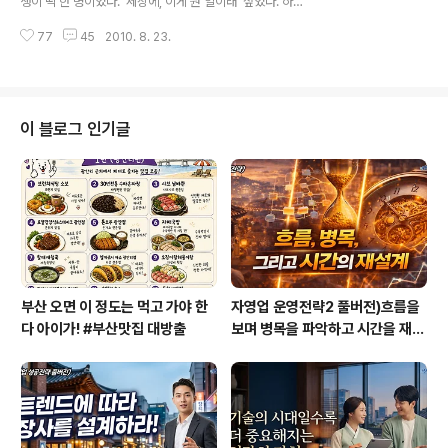
생이 딱 한 명이었다. ‘세상에, 이게 뭔 일이래’ 싶었다. 하지
지어 사랑하는 사람조차 가끔은 죽이고 싶을 정도로 미워
만 한편으로는 크리스마스이브 전날인데도 강의에 참석해
질 때가 있지 않은가. 이처럼 우리는 살아가면서 번번이 잠
77
45
2010. 8. 23.
준 그 여학생이 고맙기도 했다. 한 명이라도 좋으니 열심히
재적 범죄자가 된다. 그..
교육하자고 마음먹으며 준비해온 노트북을 꺼내들었다. 여
학생의 이름은 나환상이었다. 우리는 통성명을 하고 ‘성격
이해를 통한 자기이해’라는 주제를 가지고 일대일 대화 형
식으로 강의를 풀어나가기 시작했다. 처음에는 썰렁했는데
이 블로그 인기글
열정적으로 이야기에 빠져들어 1시간 30분이 훌쩍 지나고
있었다. 어느새 마칠 시간이었다. 마지막으로 질문이 있냐
고 묻자 그녀가 몇 가지 질문을 던졌다. 그렇게 질문과 응답
이 오고 가면서 예정된 시간이 끝나가고 있었다. 그런데 나
환상 양이 영 일어설 생각을..
부산 오면 이 정도는 먹고 가야 한
자영업 운영전략2 풀버전)흐름을
다 아이가! #부산맛집 대방출
보며 병목을 파악하고 시간을 재설
계하라