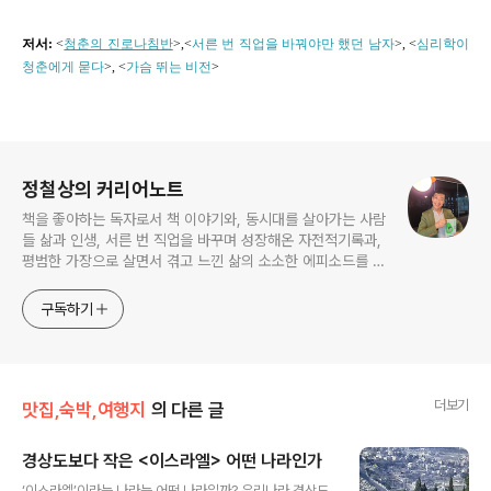
저서:
<
청춘의 진로나침반
>,
<
서른 번 직업을 바꿔야만 했던 남자
>, <
심리학이
청춘에게 묻다
>, <
가슴 뛰는 비전
>
로그 정보
정철상의 커리어노트
책을 좋아하는 독자로서 책 이야기와, 동시대를 살아가는 사람
들 삶과 인생, 서른 번 직업을 바꾸며 성장해온 자전적기록과,
평범한 가장으로 살면서 겪고 느낀 삶의 소소한 에피소드를 전
한다. 젊은이들의 고민해결사로 따뜻한 세상 만드는데 일조하
고픈 커리어코치, 유튜브: 정교수의 인생수업
구독하기
더보기
맛집,숙박,여행지
의 다른 글
경상도보다 작은 <이스라엘> 어떤 나라인가
글 내용
‘이스라엘’이라는 나라는 어떤 나라일까? 우리나라 경상도