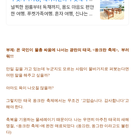
아보기
널찍한 원룸부터 독채까지, 몸도 마음도 편안
한 여행. 푸켓가족여행. 혼자 여행, 신나는 파
티, 가족과의 편안한 휴식까지, 에어비앤비에
서 만나보세요.
부제: 온 국민이 물총 싸움에 나서는 광란의 태국, <쏭크란 축제>, 부러
워!!!
만일 길을 가고 있는데 누군지도 모르는 사람이 물바가지로 퍼붓는다면
어떤 말을 해주고 싶을까?
아마도 욕이 나오질 않을까?
그렇지만 태국 쏭크란 축제에서는 무조건 ‘고맙습니다. 감사합니다’고
해야 한다.
축복을 기원하는 물세례이기 때문이다. 나는 우연히 마주친 태국의 새해
명절, <쏭크란 축제>에 완전 매료되었다. (쏭끄란, 쏭그란 이라고도 불린
다)