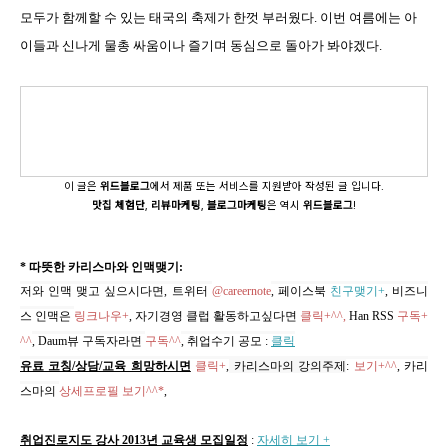
모두가 함께할 수 있는 태국의 축제가 한껏 부러웠다. 이번 여름에는 아
이들과 신나게 물총 싸움이나 즐기며 동심으로 돌아가 봐야겠다.
이 글은
위드블로그
에서 제품 또는 서비스를 지원받아 작성된 글 입니다.
맛집
체험단
,
리뷰마케팅
,
블로그마케팅
은 역시
위드블로그
!
* 따뜻한 카리스마와 인맥맺기:
저와 인맥 맺고 싶으시다면, 트위터
@careernote
, 페이스북
친구맺기+
, 비즈니
스 인맥은
링크나우+
, 자기경영 클럽 활동하고싶다면
클릭+^^,
Han RSS
구독+
^^
, Daum뷰 구독자라면
구독^^
,
취업수기 공모
:
클릭
유료 코칭/상담/교육 희망하시면
클릭+
,
카리스마의 강의주제
:
보기+^^
,
카리
스마의
상세프로필 보기^^*
,
취업진로지도 강사 2013년 교육생 모집일정
:
자세히 보기 +