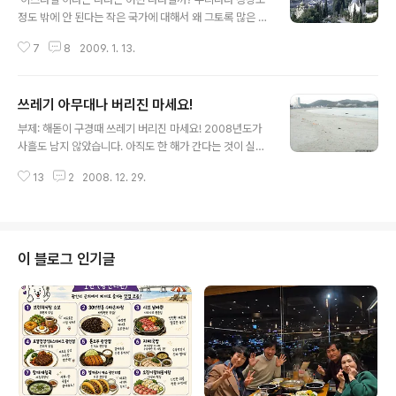
정도 밖에 안 된다는 작은 국가에 대해서 왜 그토록 많은 이
야기들이 회자되는 것일까? 미디어다음의 세계문화유산
7
8
2009. 1. 13.
블로거 탐사대 모집 이벤트가 있었다. 이스라엘 문화 탐사
대 신청을 하기위해 이라는 도서를 구매해 읽었다. 그렇지
않았다면 구입해서 읽지 않았을 책일 것이다. 그러나 문화
쓰레기 아무대나 버리진 마세요!
탐사대 이벤트와 상관없이 도움이 된 책이다. 만일 이번 이
글 내용
스라엘 사태로 문화탐사가 취소되지 않았더라면 탐사대원
부제: 해돋이 구경때 쓰레기 버리진 마세요! 2008년도가
들에 큰 도움이 될 책이 되었을 것이다. (이미지출처: ency
사흘도 남지 않았습니다. 아직도 한 해가 간다는 것이 실감
ber.com, 예루살렘 전경, 역사적 사적과 문화재가 많은
나지 않는군요. 지난 한 해를 되돌아보고, 내년을 설계하는
도시다. 이스라엘로서는 수도이지만 아직도 국제적으로 공
13
2
2008. 12. 29.
계획들은 잘 세우고 계신지요. 아마도 계획만 세우시기 보
인받지 못한 수도이다.) 저자 김종철은 방송 작가답게 글을
다는 무엇인가를 느끼고 싶어 하시는 분들도 많으리라 생
쉽게 쓰고 있다. 또한 다채로운..
각합니다. 그렇게 한 해를 특별하게 보내기 위해서 동해 쪽
으로 새해맞이를 나서려는 분들이 많은 것입니다. (부산 해
운대에서 해돋이를 찾아올 관광객을 맞이하기 위해서 들어
이 블로그 인기글
서 있는 조각상. 해돋이가 끝나면 철거될 것이다.) 제가 아
시는 부부도 차안에서 잘 요량하고 아이들이랑 동해 해돋
이에 나선다고 합니다. 워낙 많은 사람들이 밀려서 동해 전
구간의 차량이 막히기 때문에 10시간을 잡고 갈 예정이라
고 합니다. (동해의 진하 해수욕장..