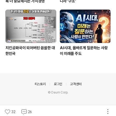
록 더 중요해지는 가치경영
니라 ‘구조’
치킨공화국이 되어버린 씁쓸한 대
AI시대, 올바르게 질문하는 사람
한민국
이 미래를 주도
의안내
티스토리
로그인
고객센터
© Daum Corp.
32
26