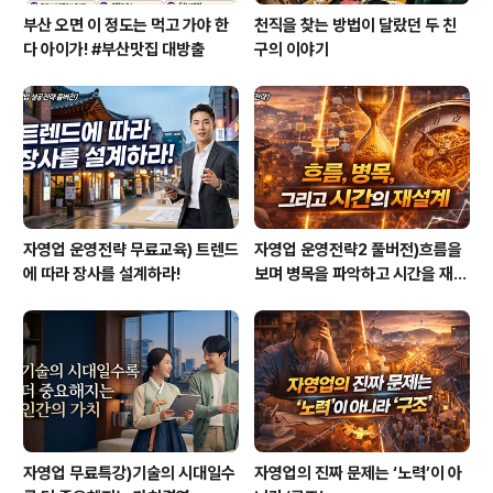
부산 오면 이 정도는 먹고 가야 한
천직을 찾는 방법이 달랐던 두 친
다 아이가! #부산맛집 대방출
구의 이야기
자영업 운영전략 무료교육) 트렌드
자영업 운영전략2 풀버전)흐름을
에 따라 장사를 설계하라!
보며 병목을 파악하고 시간을 재설
계하라
자영업 무료특강)기술의 시대일수
자영업의 진짜 문제는 ‘노력’이 아