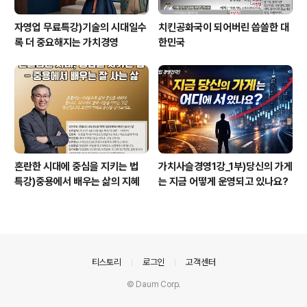
자영업 무료특강)기술의 시대일수
치킨공화국이 되어버린 씁쓸한 대
록 더 중요해지는 가치경영
한민국
혼란한 시대에 중심을 지키는 법
가치사슬경영1강_1부)당신의 가게
특강)중용에서 배우는 삶의 지혜
는 지금 어떻게 운영되고 있나요?
의안내
티스토리
로그인
고객센터
© Daum Corp.