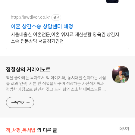
것 서앤율이 도와드립니다
http://lawdivor.co.kr
광고
이혼 상간소송 상담센터 해정
서울대출신 이혼전문,이혼 위자료 재산분할 양육권 상간자
소송 전문상담 서울경기인천
로그 정보
정철상의 커리어노트
책을 좋아하는 독자로서 책 이야기와, 동시대를 살아가는 사람
들 삶과 인생, 서른 번 직업을 바꾸며 성장해온 자전적기록과,
평범한 가장으로 살면서 겪고 느낀 삶의 소소한 에피소드를 전
한다. 젊은이들의 고민해결사로 따뜻한 세상 만드는데 일조하
고픈 커리어코치, 유튜브: 정교수의 인생수업
구독하기
더보기
책,서평,독서법
의 다른 글