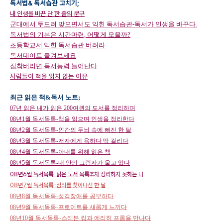
독서법& 독서습관 고치기;
내 인생을 바꾼 단 한 줄의 문구
군대에서 두드려 맞으면서도 익힌 독서습관-독서가 인생을 바꾸다.
독서법의 기본은 시간마련, 어떻게 모을까?
초등학교서 익힌 독서습관 버려라
독서데이트 즐겨보세요
집착버리면 독서능력 늘어난다
사람들이 책을 읽지 않는 이유
최근 읽은 책&독서 노트;
07년 읽은 내가 읽은 200여권의 도서를 정리하며
08년1월 독서목록-책을 읽으며 인생을 정리한다
08년2월 독서목록-인간의 두뇌 속에 빠진 한 달
08년3월 독서목록-저자에게 욕하다 딱 걸리다
08년4월 독서목록-아내를 위해 읽은 책
08년5월 독서목록-내 안의 그림자가 울고 있다
08년6월 독서목록-읽은 도서 목록조차 정리하지 못하는 나
08년7월 독서목록-심리를 찾아나선 한 달
08년8월 독서목록-성격장애를 공부하다
08년9월 독서목록-프로이트를 새롭게 느끼다
08년10월 독서목록-스티븐 킹과 에리히 프롬을 만나다