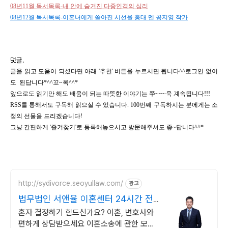
08년11월 독서목록-내 안에 숨겨진 다중인격의 심리
08년12월 독서목록-이혼녀에게 쏟아진 시선을 총대 멘 공지영 작가
덧글.
글을 읽고 도움이 되셨다면 아래 '추천' 버튼을 누르시면 됩니다^^
로그인 없이
도 된답니다*^^꼬~옥^^*
앞으로도 읽기만 해도 배움이 되는 따뜻한 이야기는 쭈~~~욱 계속됩니다!!!
RSS를 통해서도 구독해 읽으실 수 있습니다. 100번째 구독하시는 분에게는 소
정의 선물을 드리겠습니다!
그냥 간편하게 '즐겨찾기'로 등록해놓으시고 방문해주셔도 좋~답니다^^*
http://sydivorce.seoyullaw.com/
광고
법무법인 서앤율 이혼센터 24시간 전
국 상담 진행중!
혼자 결정하기 힘드신가요? 이혼, 변호사와
편하게 상담받으세요 이혼소송에 관한 모든