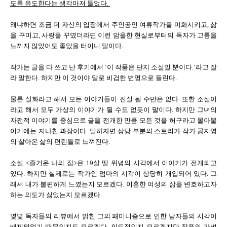
도록 유도한다는 생각마저 들었다.
왜냐하면 조금 더 자신의 입장에서 주인공인 여류작가를 미화시키고, 삶
을 꾸미고, 사랑을 꾸몄더라면 이런 암울한 현실로부터의 독자가 고통을
느끼지 않았어도 좋았을 터이니 말이다.
작가는 글을 다 쓰고 난 후기에서 ‘이 작품은 단지 소설일 뿐이다.’라고 잘
라 말한다. 하지만 이 것이야 말로 비겁한 변명으로 들린다.
물론 실화라고 해서 모든 이야기들이 진실 될 수만은 없다. 또한 소설이
라고 해서 모두 가상의 이야기가 될 수도 없듯이 말이다. 하지만 그녀의
자전적 이야기를 중심으로 글을 전개한 만큼 모든 것을 허구라고 몰아붙
이기에는 지나친 과장이다. 말하자면 상당 부분의 스토리가 작가 공지영
의 살아온 삶의 편린들로 느껴진다.
소설 <즐거운 나의 집>은 19살 딸 위녕의 시각에서 이야기가 전개되고
있다. 하지만 실제로는 작가인 엄마의 시각이 상당히 개입되어 있다. 그
래서 내가 불편하게 느꼈는지 모르겠다. 이혼한 여성의 삶을 변호하고자
하는 의도가 싫었는지 모르겠다.
몇몇 독자들의 리뷰에서 밝힌 그의 패미니즘으로 인한 남자들의 시각이
배제되었기 때문인지도 모르겠다. 의도적인지 모르겠지만 작품의 가벼