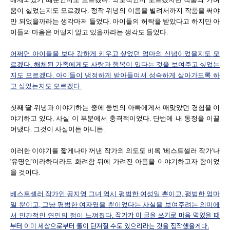
움이 싫었는지도 모르겠다. 정작 위녕의 이름을 빌려서까지 작품을 써야
만 되었을까라는 생각마저 들었다. 아이들의 허락을 받았다고 하지만 아
이들의 마음은 어떨지 알고 있을까라는 생각도 들었다.
어쩌면 아이들을 보다 강하게 키우고 싶었던 엄마의 신념이었을지도 모
르겠다. 해체된 가족에게도 사랑과 행복이 있다는 것을 보여주고 싶었는
지도 모르겠다. 아이들이 냉정하게 받아들여서 성숙하게 살아가도록 하
고 싶었는지도 모르겠다.
첫째 딸 위녕과 이야기하는 중에 둥빈의 아빠에게서 매맞았던 경험을 이
야기하고 있다. 사실 이 부분에서 충격적이었다. 단번에 내 동정을 이끌
어냈다. 그것이 사실이든 아니든.
이러한 이야기를 짧게나마 꺼낸 작가의 의도도 비록 '베스트셀러 작가'나
'유명인'이라하더라도 화려함 뒤에 가려진 아픔을 이야기하고자 함이었
을 것이다.
베스트셀러 작가인 공지영 그녀 역시 평범한 여성일 뿐이고, 평범한 엄마
일 뿐이고, 그냥 평범한 여자였을 뿐이었다는 사실을 보여주려는 의미에
작가가 이 글을 쓰기로 마음 먹었을 때
서 인간적인 연민의 정이 느껴졌다
.
부터 이미 세상으로부터 돌이 던져질 수도 있으리라는 것을 짐작했을게다.