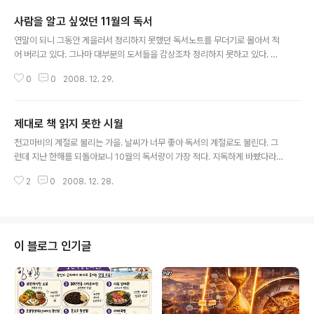
사람을 알고 싶었던 11월의 독서
글 내용
연말이 되니 그동안 게을러서 정리하지 못했던 독서노트를 무더기로 몰아서 적
어 버리고 있다. 그나마 대부분의 도서들을 감상조차 정리하지 못하고 있다. 책
을 읽고 나면 바로 책 뒤에 감상을 정리하긴 하지만 그 글을 그대로 옮기기에는
0
0
2008. 12. 29.
너무 원색적이라 블로그에 바로 올리진 못하고 있다. 11월에 읽은 책 중에는 두
권의 책만 블로그에 감상을 남겼다. 이라는 책과 라는 책이다. 내 안에 숨겨진 다
중인격의 심리 사람들이 가장 듣기 싫어하는 말 중에 하나가 '겉과 속이 다르
제대로 책 읽지 못한 시월
다'라는 말이 아닐까. 우리 내면에는 선도 있고, 악도 있고, 그도 저도 아닌 방관
글 내용
자도 있는 것이다. 이런 다양한 캐릭터를 이중인격이라고 왜곡된 잦대로 들이댈
천고마비의 계절로 불리는 가을. 날씨가 너무 좋아 독서의 계절로도 불린다. 그
것이 아니라 정당한 인격으로 받아들여야 할 것이라고 저자는 말한다. 아니 올
런데 지난 한해를 되돌아보니 10월의 독서량이 가장 적다. 지독하게 바빴다라
바르게 다중인..
는 변명을 하지만, 역시 핑계일 뿐이지 않을까. 유아의 심리적 탄생은 어렵기도
2
0
2008. 12. 28.
했지만 생각보다 딱딱하고 재미없는 글로 인해 전혀 몰입되지 않았다. 기분좋게
살아라는 책은 좋기는 했지만 무엇인가 빠진듯한 느낌이 든다. 감상을 적어두긴
했으나 바로 올리지는 못했다. 가장 큰 성과는 '미저리', '쇼생크 탈출'로 유명한
스티븐 킹의 글쓰기 전략을 다룬 '유혹하는 글쓰기'였다. 처음에는 내 목적과 다
른 저자의 어린시절 이야기로 다소 실망스러웠다. 하지만 그 역시 글쓰기의 일
이 블로그 인기글
환이었다는 생각이 들었다. 상당히 공감할 수 있는 부분이 많아서 내게는 도움
이 되었다. '에..