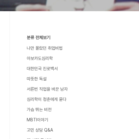
분류 전체보기
나만 몰랐던 취업비법
아보카도심리학
대한민국 진로백서
따뜻한 독설
서른번 직업을 바꾼 남자
심리학이 청춘에게 묻다
가슴 뛰는 비전
MBTI이야기
고민 상담 Q&A