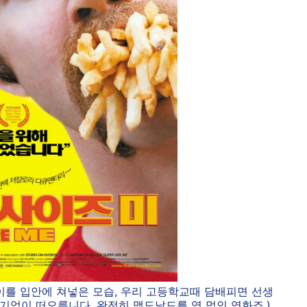
라이를 입안에 쳐넣은 모습, 우리 고등학교때 담배피면 선생
 기억이 떠오릅니다. 완전히 맥도날드를 엿 먹인 영화죠.)