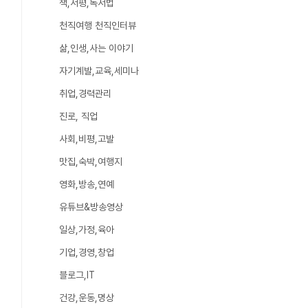
책,서평,독서법
천직여행 천직인터뷰
삶,인생,사는 이야기
자기계발,교육,세미나
취업,경력관리
진로, 직업
사회,비평,고발
맛집,숙박,여행지
영화,방송,연예
유튜브&방송영상
일상,가정,육아
기업,경영,창업
블로그,IT
건강,운동,명상