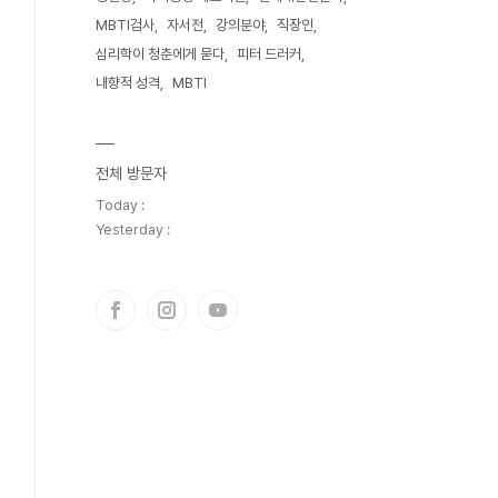
MBTI검사
자서전
강의분야
직장인
심리학이 청춘에게 묻다
피터 드러커
내향적 성격
MBTI
전체 방문자
Today :
Yesterday :