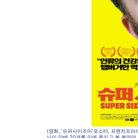
(영화, '슈퍼사이즈미'포스터, 프랜치프
님이 담배 20개를 입에 물리고 불 붙였던