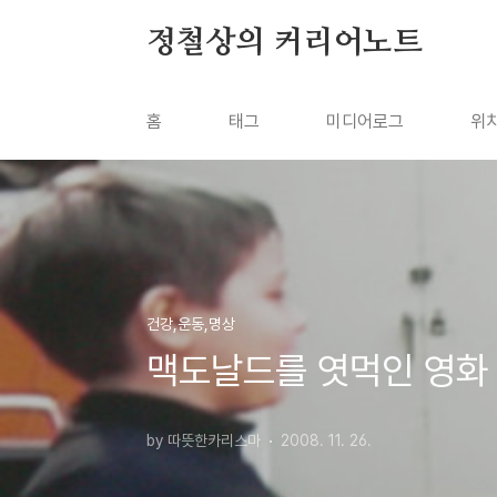
본문 바로가기
정철상의 커리어노트
홈
태그
미디어로그
위
건강,운동,명상
맥도날드를 엿먹인 영화 
by 따뜻한카리스마
2008. 11. 26.