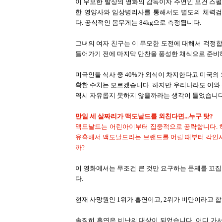
이 무모한 발상의 영화의 감독이자 주연인 모건 스펄
한 영양사와 임상병리사를 통해서도 별도의 체력검
다. 공식적인 몸무게는 84kg으로 측정됩니다.
그녀의 여자 친구는 이 무모한 도전에 대해서 걱정
들어가기 전에 마지막 만찬을 풍성한 채식으로 준비
미국인들 식사 중 40%가 외식이 차지한다고 미국의
확한 수치는 모르겠습니다. 하지만 우리나라도 이와
역시 자유롭지 못하지 않을까라는 생각이 들었습니다
만일 세 살짜리가 맥도날드를 외친다면...누구 탓?
맥도날드는 어린아이부터 집중적으로 공략합니다. 해
유혹해서 맥도날드라는 브랜드를 어릴 때부터 각인시
까?
이 영화에서는 무조건 큰 것만 요구하는 문제를 꼬집
다.
현재 사망원인 1위가 흡연이고, 2위가 비만이라고 합
솔직히 흡연은 비난의 대상이 되었습니다. 어디 가