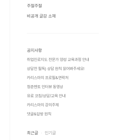
주절주절
비공개 글감 소재
공지사항
취업진로지도 전문가 양성 교육과정 안내
상담전 필독) 상담 원칙 읽어봐주세요!
카리스마의 프로필&연락처
청춘멘토 인터뷰 동영상
유료 코칭/상담/교육 안내
카리스마의 강의주제
댓글&답방 원칙
최근글
인기글