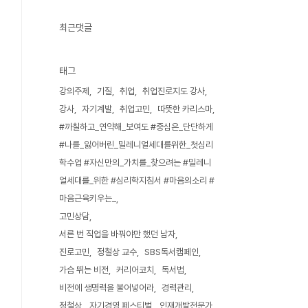
최근댓글
태그
강의주제
기질
취업
취업진로지도 강사
강사
자기계발
취업고민
따뜻한 카리스마
#까칠하고_연약해_보여도 #중심은_단단하게
#나를_잃어버린_밀레니얼세대를위한_첫심리
학수업 #자신만의_가치를_찾으려는 #밀레니
얼세대를_위한 #심리학지침서 #마음의소리 #
마음근육키우는_
고민상담
서른 번 직업을 바꿔야만 했던 남자
진로고민
정철상 교수
SBS독서캠페인
가슴 뛰는 비전
커리어코치
독서법
비전에 생명력을 불어넣어라
경력관리
정철상
자기경영 페스티벌
인재개발전문가