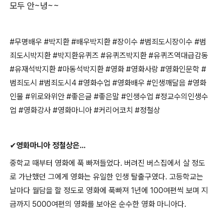
모두 안
~
녕
~~
#
무명배우
#
박지환
#
배우박지환
#
장이수
#
범죄도시장이수
#
범
죄도시박지환
#
박지환유퀴즈
#
유퀴즈박지환
#
유퀴즈역대급감동
#
유재석박지환
#
마동석박지환
#
영화
#
영화사랑
#
영화인문학
#
범죄도시
#
범죄도시
4 #
영화수업
#
영화배우
#
인생깨달음
#
영화
인물
#
위로와위안
#
좋은글
#
좋은말
#
인생수업
#
정교수의인생수
업
#
영화강사
#
영화마니아
#
커리어코치
#
정철상
✔
영화마니아 정철상은
...
중학교 때부터 영화에 푹 빠져들었다
.
버려진 버스집에서 살 정도
로 가난했던 그에게 영화는 유일한 인생 탈출구였다
.
고등학교는
날마다 월담을 할 정도로 영화에 푹빠져
1
년에
100
여편씩 보며 지
금까지
5000
여편의 영화를 보아온 순수한 영화 마니아다
.