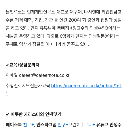
본업으로는 인재개발연구소 대표로 대구대
,
나사렛대 취업전담교
수를 거쳐 대학
,
기업
,
기관 등 연간
200
여 회 강연과 집필과 상담
을 하고 있다
.
현재 유튜브에 푹빠져
《
정교수의 인생수업
》
이라는
채널을 운영하고 있다
.
앞으로
《
영화가 던지는 인생질문
》
이라는
주제로 영상과 집필을 이어나가려 꿈꾸고 있다
.
✔
교육
/
상담문의처
이메일
career@careernote.co.kr
취업진로지도전문가교육
https://careernote.co.kr/notice/161
1
✔
따뜻한 카리스마와 인맥맺기
:
페이스북
친구+
,
인스타그램
친구+
브런치
:
구독+
유튜브 인생수