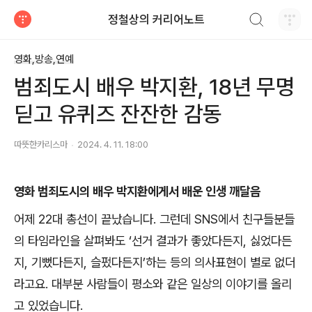
검색하기
정철상의 커리어노트
티스토리
영화,방송,연예
범죄도시 배우 박지환, 18년 무명
딛고 유퀴즈 잔잔한 감동
따뜻한카리스마
2024. 4. 11. 18:00
영화 범죄도시의 배우 박지환에게서 배운 인생 깨달음
어제
22
대 총선이 끝났습니다
.
그런데
SNS
에서 친구들분들
의 타임라인을 살펴봐도
‘
선거 결과가 좋았다든지
,
싫었다든
지
,
기뻤다든지
,
슬펐다든지
’
하는 등의 의사표현이 별로 없더
라고요
.
대부분 사람들이 평소와 같은 일상의 이야기를 올리
고 있었습니다
.