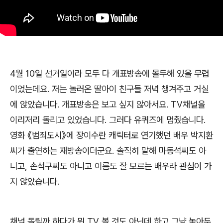
4
월
10
일 선거일이라 모두 다 개표방송에 몰두해 있을 무렵
이었는데요
.
저는 놀러온 딸아이 친구들 저녁 챙겨주고 거실
에 앉았습니다
.
개표방송은 보고 싶지 않아서요
. TV
채널을
이리저리 돌리고 있었습니다
.
그러다 유퀴즈에 멈췄습니다
.
영화
《
범죄도시
》
에 장이수란 캐릭터로 연기했던 배우 박지환
씨가 출연하는 재방송이더군요
.
솔직히 말해 마동석씨도 아
니고
,
손석구씨도 아니고 이름도 잘 모르는 배우라 관심이 가
지 않았습니다
.
채널 돌릴까 하다가 뭐
TV
볼 것도 아닌데 하고 그냥 놓아두