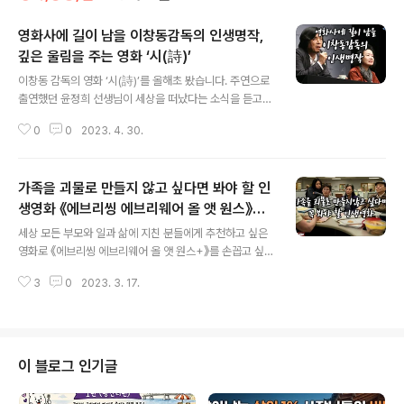
영화사에 길이 남을 이창동감독의 인생명작,
깊은 울림을 주는 영화 ‘시(詩)’
글 내용
이창동 감독의 영화 ‘시(詩)’를 올해초 봤습니다. 주연으로
출연했던 윤정희 선생님이 세상을 떠났다는 소식을 듣고서
야 영화를 찾아보게 되었는데요. 영화를 다 보고 나서고 생
0
0
2023. 4. 30.
각하면 생각할수록 더 깊은 울림이 있는 영화였다는 생각
에 제 소감을 글과 영상으로 담아봅니다. 편집을 어떻게 해
야 좋을지 주저주저하다가 인생의 작은 깨달음과 위로와
가족을 괴물로 만들지 않고 싶다면 봐야 할 인
위안을 그대로 전하고 싶다는 마음에 영상을 공유하오니
끝까지 시청해보시길 권합니다. 글이 편하신 분들을 블로
생영화 《에브리씽 에브리웨어 올 앳 원스》리
글 내용
그를 통해 봐주셔도 좋겠습니다. 영화가 끝나도 더 깊은 울
뷰&명대사
세상 모든 부모와 일과 삶에 지친 분들에게 추천하고 싶은
림을 남기는 영화 ‘시(詩)’ 유튜브로 보기: https://youtu.
영화로 《에브리씽 에브리웨어 올 앳 원스+》를 손꼽고 싶은
be/VxJ104SXDSk 블로그로 보기: https://careerlab.
데요. 영화가 너무 좋아 영화추천 차원에서 리뷰를 글로 정
tistory.com/3704 혹, 영화를 못 보신 분들이라면 꼭..
3
0
2023. 3. 17.
리해봅니다. 제95회 아카데미 시상식후에 재개봉한 영화
《에브리씽 에브리웨어 올 앳 원스+(이하, 에에올)》를 영화
관에서 찾아보게 되었습니다. 영화 시작초반부터 이 영화
를 만든 감독 두 사람(다니엘 콴과 다니엘 쉐이너트)이 나
와 시답잖은 농담을 주고받으면서 10분후에 다시 돌아오
이 블로그 인기글
겠다고 말합니다. 그리고는 조용한 정적이 흐르자 ‘이게 뭐
지’하는 생각이 든 관객들도 많았으리라 싶습니다. 그리고