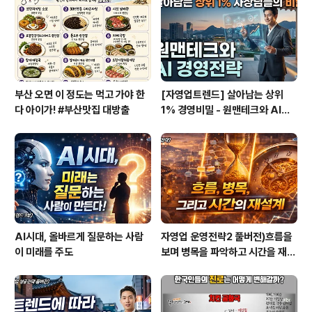
는 10여초 만에 돌아와 사람들은 조그만 순간도 가만히 있
질 못한다며 곧 영화를 보게 될 거라고 말하며 영화는 시작
됩니다. B급 영화다운 시작이라는 ..
부산 오면 이 정도는 먹고 가야 한
[자영업트렌드] 살아남는 상위
다 아이가! #부산맛집 대방출
1% 경영비밀 - 원맨테크와 AI경
영전략
AI시대, 올바르게 질문하는 사람
자영업 운영전략2 풀버전)흐름을
이 미래를 주도
보며 병목을 파악하고 시간을 재설
계하라