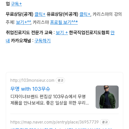
업
구독+
무료상담
(
공개
)
클릭+
유료상담
(
비공개
)
클릭+
,
카리스마의 강의
주제
:
보기+^^
,
카리스마
프로필 보기^^*
취업진로지도 전문가 교육
:
보기 +
한국직업진로지도협회
안
내
카카오채널
:
구독하기
http://103monsieur.com
광고
무명 with 103무슈
디자이너브랜드 편집샵 103무슈에서 무명
제품을 만나보세요. 좋은 일상을 위한 우리의
선택, 103무슈
https://map.naver.com/p/entry/place/36957739
광고