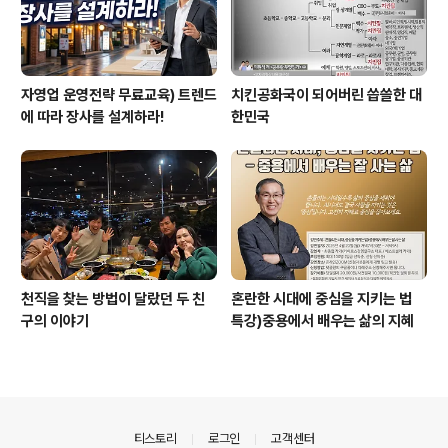
자영업 운영전략 무료교육) 트렌드
치킨공화국이 되어버린 씁쓸한 대
에 따라 장사를 설계하라!
한민국
천직을 찾는 방법이 달랐던 두 친
혼란한 시대에 중심을 지키는 법
구의 이야기
특강)중용에서 배우는 삶의 지혜
의안내
티스토리
로그인
고객센터