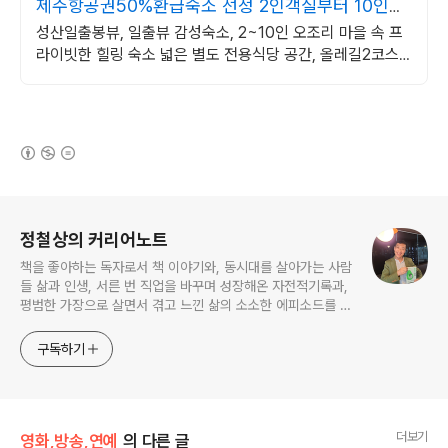
제주항공권50%환급숙소 선정 2인객실부터 10인객
실 구성
성산일출봉뷰, 일출뷰 감성숙소, 2~10인 오조리 마을 속 프
라이빗한 힐링 숙소 넓은 별도 전용식당 공간, 올레길2코스
바로 옆, 트레킹후 힐링에 좋은 숙소
(새창열림)
로그 정보
정철상의 커리어노트
책을 좋아하는 독자로서 책 이야기와, 동시대를 살아가는 사람
들 삶과 인생, 서른 번 직업을 바꾸며 성장해온 자전적기록과,
평범한 가장으로 살면서 겪고 느낀 삶의 소소한 에피소드를 전
한다. 젊은이들의 고민해결사로 따뜻한 세상 만드는데 일조하
고픈 커리어코치, 유튜브: 정교수의 인생수업
구독하기
더보기
영화,방송,연예
의 다른 글