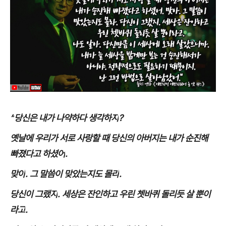
“
당신은 내가 나약하다 생각하지
?
옛날에 우리가 서로 사랑할 때 당신의 아버지는 내가 순진해
빠졌다고 하셨어
.
맞아
.
그 말씀이 맞았는지도 몰라
.
당신이 그랬지
.
세상은 잔인하고 우린 쳇바퀴 돌리듯 살 뿐이
라고
.