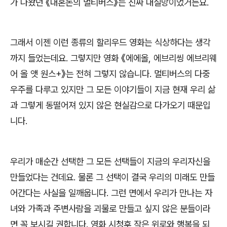
가 나왔던
《
대혼돈의 멀티버스
》
는 진짜 대실망이었거든요
.
그래서 이젠 이런 종류의 할리우드 영화는 식상하다는 생각
까지 들었는데요
.
그렇지만 영화
《
에에올
,
에브리씽 에브리웨
어 올 앳 원스
+
》
는 전혀 그렇지 않습니다
.
멀티버스의 다중
우주를 다루고 있지만 그 모든 이야기들이 지금 현재 우리 삶
과 그렇게 동떨어져 있지 않은 현실감으로 다가오기 때문입
니다
.
우리가 매순간 선택한 그 모든 선택들이 지금의 우리자신을
만들었다는 건데요
.
물론 그 선택이 결국 우리의 미래도 만들
어간다는 사실을 일깨웁니다
.
그런 면에서 우리가 만나는 자
녀와 가족과 주변사람을 괴물로 만들고 싶지 않은 분들이라
면 꼭 보시길 권합니다
.
영화 시청후 작은 위로와 행복을 되