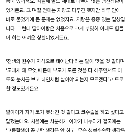
툼이 있어서요
.
며칠째 말도 제대로 나누지 않는 냉전상황이
었거든요
.
그 며칠 전에는 저랑도 다투긴 했지만 하루 만에
바로 풀었기에 큰 문제는 없었지요
.
저랑은 종종 있는 일상입
니다
.
그런데 딸아이랑은 처음으로 크게 부딪혀 아내도 힘들
어 하는 어려운 상황이었거든요
.
‘
전생의 원수가 자식으로 태어난다
’
라는 말이 맞을 것 같다며
‘
도대체 왜 무엇 때문에 부모가 모든 것을 다 해주면서도 이
토록 눈치를 보고 하인처럼 살아야 되는지 모르겠다
’
고 토로
할 정도였거든요
.
딸아이가 자기 코가 못생긴 것 같다고 코수술을 하고 싶다고
말했는데요
.
처음에는 차분하게 이야기 나누다가 결국에는
‘
고등학생이 공부할 생각은 안 하고
,
무슨 성형수술할 생각을