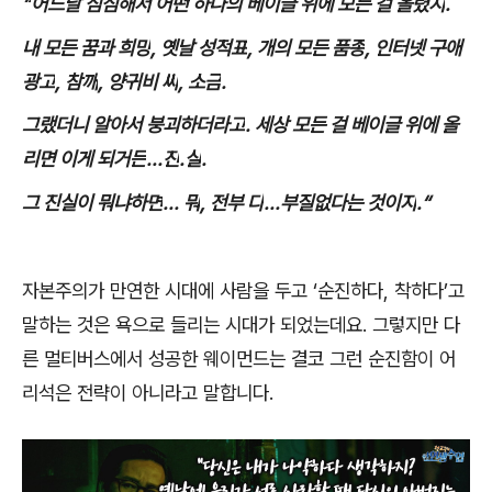
“
어느날 심심해서 어떤 하나의 베이글 위에 모든 걸 올렸지
.
내 모든 꿈과 희망
,
옛날 성적표
,
개의 모든 품종
,
인터넷 구애
광고
,
참깨
,
양귀비 씨
,
소금
.
그랬더니 알아서 붕괴하더라고
.
세상 모든 걸 베이글 위에 올
리면 이게 되거든
...
진
.
실
.
그 진실이 뭐냐하면
...
뭐
,
전부 다
...
부질없다는 것이지
.“
자본주의가 만연한 시대에 사람을 두고
‘
순진하다
,
착하다
’
고
말하는 것은 욕으로 들리는 시대가 되었는데요
.
그렇지만 다
른 멀티버스에서 성공한 웨이먼드는 결코 그런 순진함이 어
리석은 전략이 아니라고 말합니다
.