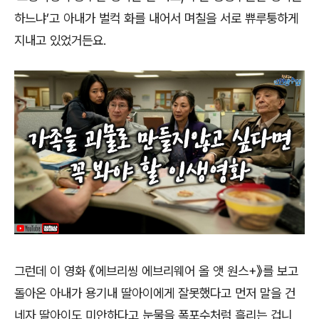
하느냐
’
고 아내가 벌컥 화를 내어서 며칠을 서로 쀼루퉁하게
지내고 있었거든요
.
그런데 이 영화
《
에브리씽 에브리웨어 올 앳 원스
+
》
를 보고
돌아온 아내가 용기내 딸아이에게 잘못했다고 먼저 말을 건
네자 딸아이도 미안하다고 눈물을 폭포수처럼 흘리는 겁니