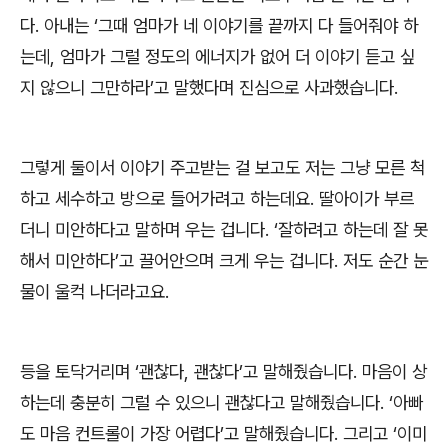
다
.
아내는
‘
그때 엄마가 네 이야기를 끝까지 다 들어줘야 하
는데
,
엄마가 그럴 정도의 에너지가 없어 더 이야기 듣고 싶
지 않으니 그만하라
’
고 말했다며 진심으로 사과했습니다
.
그렇게 둘이서 이야기 주고받는 걸 보고도 저는 그냥 모른 척
하고 세수하고 방으로 들어가려고 하는데요
.
딸아이가 부르
더니 미안하다고 말하며 우는 겁니다
. ‘
잘하려고 하는데 잘 못
해서 미안하다
’
고 끌어안으며 크게 우는 겁니다
.
저도 순간 눈
물이 울컥 나더라고요
.
등을 토닥거리며
‘
괜찮다
,
괜찮다
’
고 말해줬습니다
.
마음이 상
하는데 충분히 그럴 수 있으니 괜찮다고 말해줬습니다
. ‘
아빠
도 마음 컨트롤이 가장 어렵다
’
고 말해줬습니다
.
그리고
‘
이미