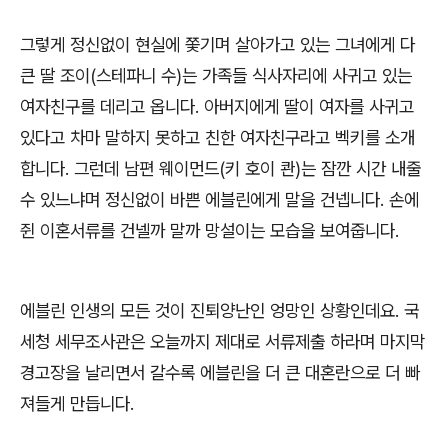
그렇게 정신없이 현실에 쫓기며 살아가고 있는 그녀에게 다
큰 딸 조이
(
스테파니 수
)
는 가족들 식사자리에 사귀고 있는
여자친구를 데리고 옵니다
.
아버지에게 딸이 여자를 사귀고
있다고 차마 말하지 못하고 친한 여자친구라고 벡키를 소개
합니다
.
그런데 남편 웨이먼드
(
키 호이 콴
)
는 잠깐 시간 내줄
수 있느냐며 정신없이 바쁜 에블린에게 말을 건넵니다
.
손에
쥔 이혼서류를 건넬까 말까 망설이는 모습을 보여줍니다
.
에블린 인생의 모든 것이 진퇴양난인 엉망인 상황인데요
.
국
세청 세무조사관은 오늘까지 제대로 서류제출 하라며 마지막
경고장을 날리면서 갈수록 에블린을 더 큰 대혼란으로 더 빠
져들게 만듭니다
.