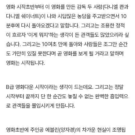
영화 시작초반부터 이 영화를 만든 감독 두 사람
(
다니엘 콴과
다니엘 쉐이너트
)
이 나와 시답잖은 농담을 주고받으면서
10
분후에 다시 돌아오겠다고 말합니다
.
그리고는 조용한 정적
이 흐르자
‘
이게 뭐지
’
하는 생각이 든 관객들도 많았으리라 싶
습니다
.
그리고는
10
여초 만에 돌아와 사람들은 조그만 순간
도 가만히 있질 못한다며 곧 영화를 보게 될 거라고 말하며
영화는 시작됩니다
.
B
급 영화다운 시작이라는 생각이 드는데요
.
그리고는 정말
시작부터 끝까지 단 한 순간도 놓칠 수 없는 완벽한 흡입력으
로 관객들을 몰입시키게 만듭니다
.
영화초반에 주인공 에블린
(
양자경
)
의 차가운 현실이 조명됩