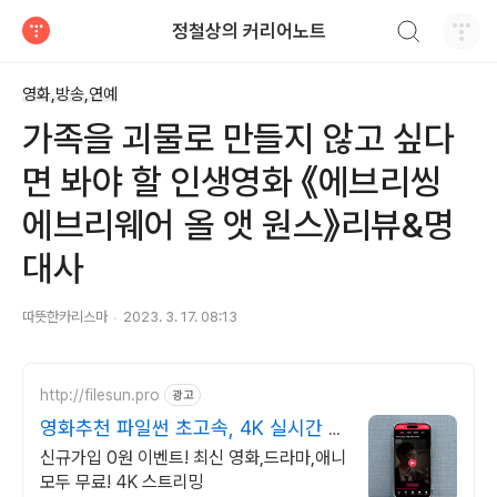
검색하기
정철상의 커리어노트
티스토리
영화,방송,연예
가족을 괴물로 만들지 않고 싶다
면 봐야 할 인생영화 《에브리씽
에브리웨어 올 앳 원스》리뷰&명
대사
따뜻한카리스마
2023. 3. 17. 08:13
http://filesun.pro
광고
영화추천 파일썬 초고속, 4K 실시간 보
기!
신규가입 0원 이벤트! 최신 영화,드라마,애니
모두 무료! 4K 스트리밍