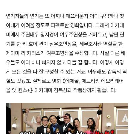
연기자들의 연기는 또 어찌나 매끄러운지 어디 구멍하나 찾
아내기 어려울 정도로 퍼펙트한 영화입니다
.
그래서 아카데
미에서 주연배우 양자경이 여우주연상을 거머쥐고
,
남편 연
기를 한 키 호이 콴이 남우조연상을
,
세무조사관 역할을 한
제이미 리 커티스가 여우조연상을 수상합니다
.
사실 다른 배
우들도 어디 하나 빠지지 않고 다들 잘 합니다
.
어떻게 이렇
게 모든 것을 다 잘 구성할 수 있는 거죠
.
아무래도 감독의 역
할도 컸겠죠
.
실제로도 영화
《
에에올
,
에브리씽 에브리웨어
올 앳 원스
+
》
아카데미 감독상과 작품상까지 휩씁니다
.