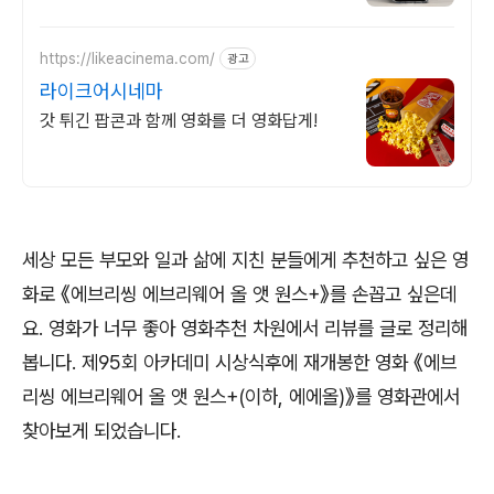
https://likeacinema.com/
광고
라이크어시네마
갓 튀긴 팝콘과 함께 영화를 더 영화답게!
세상 모든 부모와 일과 삶에 지친 분들에게 추천하고 싶은 영
화로
《
에브리씽 에브리웨어 올 앳 원스
+
》
를 손꼽고 싶은데
요
.
영화가 너무 좋아 영화추천 차원에서 리뷰를 글로 정리해
봅니다
.
제
95
회 아카데미 시상식후에 재개봉한 영화
《
에브
리씽 에브리웨어 올 앳 원스
+(
이하
,
에에올
)
》
를 영화관에서
찾아보게 되었습니다
.