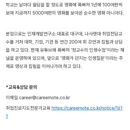
학교는 날마다 월담을 할 정도로 영화에 푹빠져
1
년에
100
여편씩
보며 지금까지
5000
여편의 영화를 보아온 순수한 영화 마니아다
.
본업으로는 인재개발연구소 대표로 대구대
,
나사렛대 취업전담교
수를 거쳐 대학
,
기업
,
기관 등 연간
200
여 회 강연과 집필과 상담
을 하고 있다
.
현재 유튜브에 푹빠져
‘
정교수의 인생수업
’
이라는 채
널을 운영하며 있으며
,
앞으로
‘
영화가 던지는 인생질문
’
이라는 주
제로 영상과 집필을 이어나가려 하고 있다
.
*
교육
&
상담 문의
이메일
career@careernote.co.kr
취업진로지도전문가교육
https://careernote.co.kr/notice/161
1