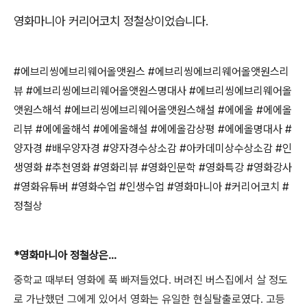
영화마니아 커리어코치 정철상이었습니다
.
#
에브리씽에브리웨어올앳원스
#
에브리씽에브리웨어올앳원스리
뷰
#
에브리씽에브리웨어올앳원스명대사
#
에브리씽에브리웨어올
앳원스해석
#
에브리씽에브리웨어올앳원스해설
#
에에올
#
에에올
리뷰
#
에에올해석
#
에에올해설
#
에에올감상평
#
에에올명대사
#
양자경
#
배우양자경
#
양자경수상소감
#
아카데미상수상소감
#
인
생영화
#
추천영화
#
영화리뷰
#
영화인문학
#
영화특강
#
영화강사
#
영화유튜버
#
영화수업
#
인생수업
#
영화마니아
#
커리어코치
#
정철상
*
영화마니아 정철상은
...
중학교 때부터 영화에 푹 빠져들었다
.
버려진 버스집에서 살 정도
로 가난했던 그에게 있어서 영화는 유일한 현실탈출로였다
.
고등