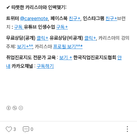
✔
따뜻한 카리스마와 인맥맺기
:
트위터
@careernote
,
페이스북
친구+
,
인스타그램
친구+
브런
치
:
구독
유튜브 인생수업
구독+
무료상담
(
공개
)
클릭+
유료상담
(
비공개
)
클릭+
,
카리스마의 강의
주제
:
보기+^^
,
카리스마
프로필 보기^^*
취업진로지도 전문가 교육
:
보기 +
한국직업진로지도협회
안
내
카카오채널
:
구독하기
(새창열림)
로그 정보
3
0
정철상의 커리어노트