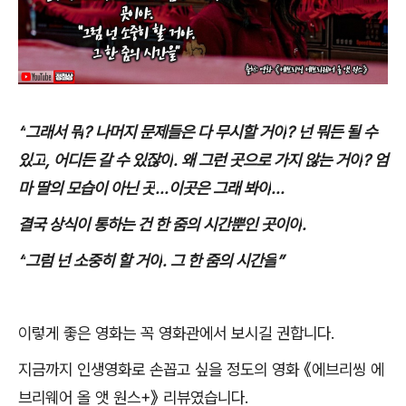
“
그래서 뭐
?
나머지 문제들은 다 무시할 거야
?
넌 뭐든 될 수
있고
,
어디든 갈 수 있잖아
.
왜 그런 곳으로 가지 않는 거야
?
엄
마 딸의 모습이 아닌 곳
...
이곳은 그래 봐야
...
결국 상식이 통하는 건 한 줌의 시간뿐인 곳이야
.
“
그럼 넌 소중히 할 거야
.
그 한 줌의 시간을
”
이렇게 좋은 영화는 꼭 영화관에서 보시길 권합니다
.
지금까지 인생영화로 손꼽고 싶을 정도의 영화
《
에브리씽 에
브리웨어 올 앳 원스
+
》
리뷰였습니다
.