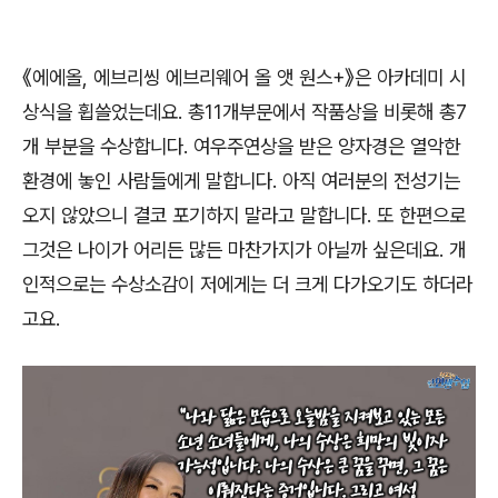
《
에에올
,
에브리씽 에브리웨어 올 앳 원스
+
》
은 아카데미 시
상식을 휩쓸었는데요
.
총
11
개부문에서 작품상을 비롯해 총
7
개 부분을 수상합니다
.
여우주연상을 받은 양자경은 열악한
환경에 놓인 사람들에게 말합니다
.
아직 여러분의 전성기는
오지 않았으니 결코 포기하지 말라고 말합니다
.
또 한편으로
그것은 나이가 어리든 많든 마찬가지가 아닐까 싶은데요
.
개
인적으로는 수상소감이 저에게는 더 크게 다가오기도 하더라
고요
.