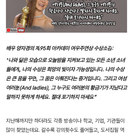
배우 양자경의 제
95
회 아카데미 여우주연상 수상소감
:
“
나와 닮은 모습으로 오늘밤을 지켜보고 있는 모든 소년 소녀
들에게
,
나의 수상은 희망의 빛이자 가능성입니다
.
나의 수상
은 큰 꿈을 꾸면
,
그 꿈은 이뤄진다는 증거입니다
.
그리고 여성
여러분
(And ladies),
그 누구도 여러분의 황금기가 지났다고
말하지 못하게 하세요
.
절대 포기하지 마세요
”
지난해까지만 하더라도 각종 방송이나 학교
,
기업
,
기관들이
많이 찾았는데요
.
갈수록 강의횟수도 줄어들고
,
도서집필 역