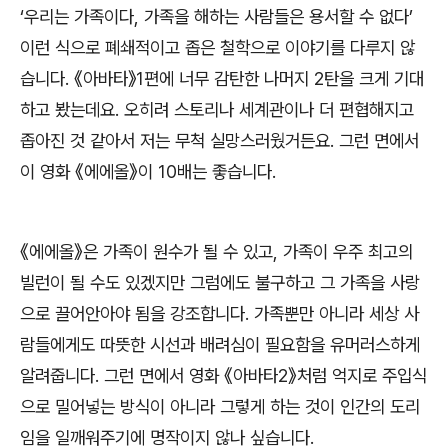
‘
우리는 가족이다
,
가족을 해하는 사람들은 용서할 수 없다
’
이런 식으로 폐쇄적이고 좁은 철학으로 이야기를 다루지 않
습니다
.
《
아바타
》
1
편에 너무 감탄한 나머지
2
탄을 크게 기대
하고 봤는데요
.
오히려 스토리나 세계관이나 더 편협해지고
좁아진 것 같아서 저는 무척 실망스러웠거든요
.
그런 면에서
이 영화
《
에에올
》
이
10
배는 좋습니다
.
《
에에올
》
은 가족이 원수가 될 수 있고
,
가족이 우주 최고의
빌런이 될 수도 있겠지만 그럼에도 불구하고 그 가족을 사랑
으로 끌어안아야 됨을 강조합니다
.
가족뿐만 아니라 세상 사
람들에게도 따뜻한 시선과 배려심이 필요함을 유머러스하게
알려줍니다
.
그런 면에서 영화
《
아바타
2
》
처럼 억지로 주입식
으로 밀어넣는 방식이 아니라 그렇게 하는 것이 인간의 도리
임을 일깨워주기에 명작이지 않나 싶습니다
.