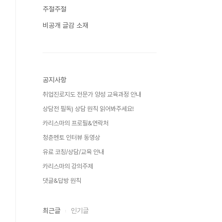
주절주절
비공개 글감 소재
공지사항
취업진로지도 전문가 양성 교육과정 안내
상담전 필독) 상담 원칙 읽어봐주세요!
카리스마의 프로필&연락처
청춘멘토 인터뷰 동영상
유료 코칭/상담/교육 안내
카리스마의 강의주제
댓글&답방 원칙
최근글
인기글