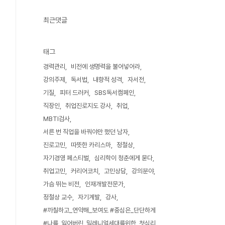
최근댓글
태그
경력관리
비전에 생명력을 불어넣어라
강의주제
독서법
내향적 성격
자서전
기질
피터 드러커
SBS독서캠페인
직장인
취업진로지도 강사
취업
MBTI검사
서른 번 직업을 바꿔야만 했던 남자
진로고민
따뜻한 카리스마
정철상
자기경영 페스티벌
심리학이 청춘에게 묻다
취업고민
커리어코치
고민상담
강의분야
가슴 뛰는 비전
인재개발전문가
정철상 교수
자기계발
강사
#까칠하고_연약해_보여도 #중심은_단단하게
#나를_잃어버린_밀레니얼세대를위한_첫심리