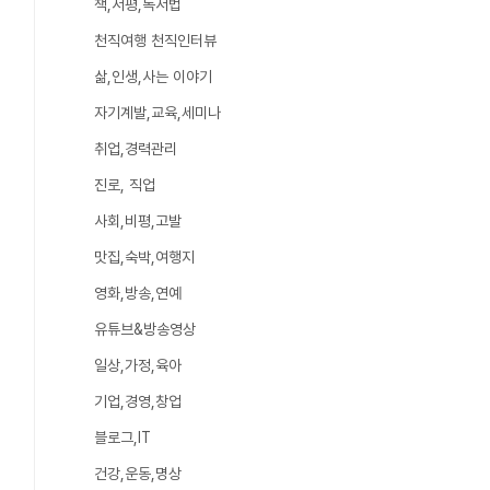
책,서평,독서법
천직여행 천직인터뷰
삶,인생,사는 이야기
자기계발,교육,세미나
취업,경력관리
진로, 직업
사회,비평,고발
맛집,숙박,여행지
영화,방송,연예
유튜브&방송영상
일상,가정,육아
기업,경영,창업
블로그,IT
건강,운동,명상