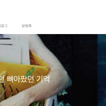
치로그
방명록
났던 뼈아팠던 기억