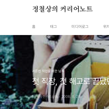
본문 바로가기
정철상의 커리어노트
홈
태그
미디어로그
위
서른번 직업을 바꾼 남자
첫 직장, 첫 해고로 끝
by 따뜻한카리스마
2008. 8. 25.