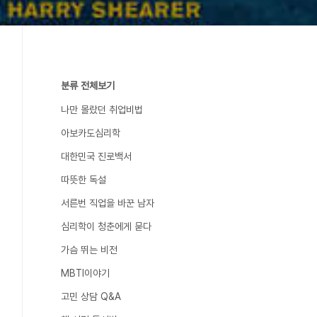
분류 전체보기
나만 몰랐던 취업비법
아보카도심리학
대한민국 진로백서
따뜻한 독설
서른번 직업을 바꾼 남자
심리학이 청춘에게 묻다
가슴 뛰는 비전
MBTI이야기
고민 상담 Q&A