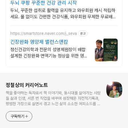
두뇌 쿠팡 꾸준한 건강 관리 시작
두뇌, 꾸준한 섭취로 활력을 유지하고 와우회원 캐시 적립하
세요. 물 없이도 간편한 건강식품, 와우회원 무제한 무료배송
으로 만나보세요.
https://smartstore.naver.com/j_seva
광고
긴장완화 영양제 밸런스앤캄
정신건강의학과 전문의 성명제원장이 배합
설계한 긴장완화 면역기능 정상을 위한 영양
제
로그 정보
정철상의 커리어노트
책을 좋아하는 독자로서 책 이야기와, 동시대를 살아가는 사람
들 삶과 인생, 서른 번 직업을 바꾸며 성장해온 자전적기록과,
평범한 가장으로 살면서 겪고 느낀 삶의 소소한 에피소드를 전
한다. 젊은이들의 고민해결사로 따뜻한 세상 만드는데 일조하
고픈 커리어코치, 유튜브: 정교수의 인생수업
구독하기