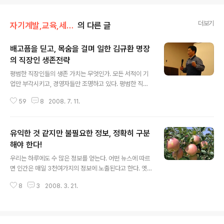
더보기
자기계발,교육,세미나
의 다른 글
배고픔을 딛고, 목숨을 걸며 일한 김규환 명장
의 직장인 생존전략
글 내용
평범한 직장인들의 생존 가치는 무엇인가. 모든 서적이 기
업만 부각시키고, 경영자들만 조명하고 있다. 평범한 직장
인들은 내팽개쳐버리고 있다. 개탄할 일이 아닌가. 평범한
59
8
2008. 7. 11.
직장인으로 시작해서, 직장에 대한 종교적인 믿음으로까지
승화시킨 대우중공업의 김규환 명장을 통해서 직장인 생존
전략을 배워보고자 한다. 자기가 하는 일에 목숨을 걸어라
유익한 것 같지만 불필요한 정보, 정확히 구분
자신의 일에 종교적 믿음을 부여하라 위기의식과 절박함으
로 무장하라 (이미지출처; 휴넷, www.hunet.co.kr, 휴넷
해야 한다!
글 내용
초대로 강연하고 있는 김규환 명장) 개인은 기업에 무엇을
우리는 하루에도 수 많은 정보를 얻는다. 어떤 뉴스에 따르
바라는가? 소위 최소한의 일을 하고 최대한의 보수를 희망
면 인간은 매일 3천여가지의 정보에 노출된다고 한다. 옛
하는 것이 보통 사람들의 바람이 아닐까. 기업은 소속된 개
날 사람에 비해서 현대인들의 정보노출이 훨씬 많아진 것
인에게 무엇을 바라는가? 최소한의 보수로 최대한의 성과
8
3
2008. 3. 21.
이다. 현대사회가 그 만큼 다양하고 복잡해졌기 때문이다.
창출을 기대하는 것이 통상적인..
올바른 정보대처법 필요하다 그래서 무수히 쏟아지는 이
정보를 올바르게 해석하고 대처하지 못하게 되면 정보의
홍수속에서 빠져 허우적 거릴 수 있다. 정작 불필요한 시간