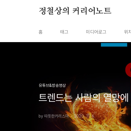
본문 바로가기
정철상의 커리어노트
홈
태그
미디어로그
위
유튜브&방송영상
트렌드는 사람의 열망에 
by 따뜻한카리스마
2020. 11. 6.