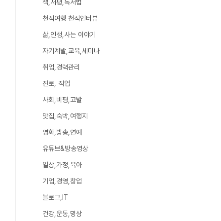
책,서평,독서법
천직여행 천직인터뷰
삶,인생,사는 이야기
자기계발,교육,세미나
취업,경력관리
진로, 직업
사회,비평,고발
맛집,숙박,여행지
영화,방송,연예
유튜브&방송영상
일상,가정,육아
기업,경영,창업
블로그,IT
건강,운동,명상