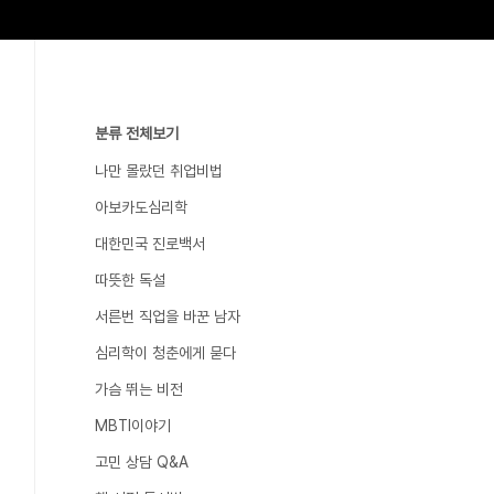
분류 전체보기
나만 몰랐던 취업비법
아보카도심리학
대한민국 진로백서
따뜻한 독설
서른번 직업을 바꾼 남자
심리학이 청춘에게 묻다
가슴 뛰는 비전
MBTI이야기
고민 상담 Q&A