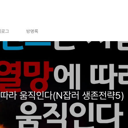
치로그
방명록
따라 움직인다(N잡러 생존전략5)