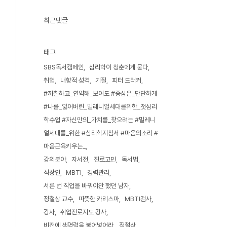
최근댓글
태그
SBS독서캠페인
심리학이 청춘에게 묻다
취업
내향적 성격
기질
피터 드러커
#까칠하고_연약해_보여도 #중심은_단단하게
#나를_잃어버린_밀레니얼세대를위한_첫심리
학수업 #자신만의_가치를_찾으려는 #밀레니
얼세대를_위한 #심리학지침서 #마음의소리 #
마음근육키우는_
강의분야
자서전
진로고민
독서법
직장인
MBTI
경력관리
서른 번 직업을 바꿔야만 했던 남자
정철상 교수
따뜻한 카리스마
MBTI검사
강사
취업진로지도 강사
비전에 생명력을 불어넣어라
정철상