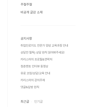
주절주절
비공개 글감 소재
공지사항
취업진로지도 전문가 양성 교육과정 안내
상담전 필독) 상담 원칙 읽어봐주세요!
카리스마의 프로필&연락처
청춘멘토 인터뷰 동영상
유료 코칭/상담/교육 안내
카리스마의 강의주제
댓글&답방 원칙
최근글
인기글