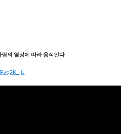
사람의 열망에 따라 움직인다
y9Pvq2K_jU