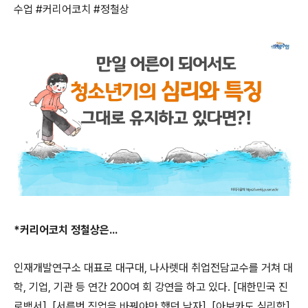
수업
#
커리어코치
#
정철상
*
커리어코치 정철상은
...
인재개발연구소 대표로 대구대
,
나사렛대 취업전담교수를 거쳐 대
학
,
기업
,
기관 등 연간
200
여 회 강연을 하고 있다
. [
대한민국 진
로백서
], [
서른번 직업을 바꿔야만 했던 남자
], [
아보카도 심리학
]