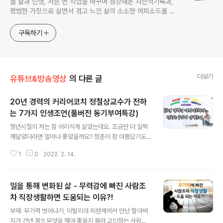
들 삶과 인생, 서른 번 직업을 바꾸며 성장해온 자전적기록과,
평범한 가장으로 살면서 겪고 느낀 삶의 소소한 에피소드를 전
한다. 젊은이들의 고민해결사로 따뜻한 세상 만드는데 일조하
고픈 커리어코치, 유튜브: 정교수의 인생수업
구독하기
더보기
유튜브&방송영상
의 다른 글
20년 경력의 커리어코치 정철상교수가 전하
는 7가지 인생조언(풀버전 동기부여특강)
글 내용
청년시절의 저는 참 어리석게 살았는데요. 조금만 더 일찍
깨달았더라면 얼마나 좋았을까요? 청춘이 참 아름답기도
하지만 폭풍우처럼 힘든 시기가 아닐까 싶기도 합니다. 그
1
0
2022. 2. 14.
런 청춘의 시기를 보내는 청년들에게 인생선배로서 꼭 도
전했으면 하는 7가지 인생조언을 담아봤답니다. 분명 여러
분들의 열정온도를 1도 올려드릴 동기부여시간이 되리라
일을 통해 변화된 삶 - 무력감에 빠진 사람조
믿으며 풀버전으로 공유하오니 많은 시청 바랍니다. 다만
풀버전 특강은 언제든지 비공개될 수 있는 점 너그럽게 양
차 직장생활하면 도움되는 이유?!
글 내용
해 부탁드립니다. 유튜브로 보기: https://youtu.be/poi
부제: 무기력 벗어나기, 이탈리아 피렌체에서 만난 할아버
U9XAceoQ 커리어코치 정철상의 7가지 인생조언 1.시
지가 건넨 꿈?! 무엇을 해야 좋을지 몰라 고민하는 사람들