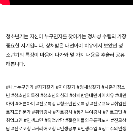
청소년기는 자신이 누구인지를 찾아가는 정체성 수립의 가장
중요한 시기입니다
.
상처받은 내면아이 치유에서 보았던 청
소년기의 특징이 마음에 다가와 몇 가지 내용을 추슬러 공유
해봅니다
.
#
나는누구인가
#
자기찾기
#
자아찾기
#
정체성찾기
#
사춘기청소
년
#
청소년의특징
#
청소년의심리
#
상처받은내면아이치유
#
내면
아이
#
어른아이
#
진로특강
#
청소년진로특강
#
진로교육
#
취업진
로지도전문가
#
취업강사
#
진로강사
#
동기부여강사
#
진로고민
#
취업고민
#
인생고민
#
직업상담
#
젊은이들의무릎팍도사
#
진로상
담
#
진로코칭
#
커리어코칭
#
인생공부
#
인생수업
#
정교수의인생