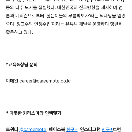
등의 다수 도서를 집필했다
.
대한민국의 진로방향을 제시하며 언
론과 네티즌으로부터
‘
젊은이들의 무릎팍도사
’
라는 닉네임을 얻었
으며
‘
정교수의 인생수업
’
이라는 유튜브 채널을 운영하며 맹렬히
활동하고 있다
.
*
교육
&
상담 문의
이메일
career@careernote.co.kr
*
따뜻한 카리스마와 인맥맺기
:
트위터
@careernote
,
페이스북
친구+
,
인스타그램
친구+
브런