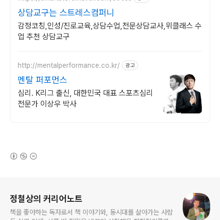
상담교구는 스트레스컴퍼니
감정코칭,인성/진로교육,상담수업,전문상담교사,위클래스 수
업 추천 상담교구
http://mentalperformance.co.kr/
광고
멘탈 퍼포먼스
심리. K리그 출신, 대한민국 대표 스포츠심리
전문가 이상우 박사
(새창열림)
로그 정보
정철상의 커리어노트
책을 좋아하는 독자로서 책 이야기와, 동시대를 살아가는 사람