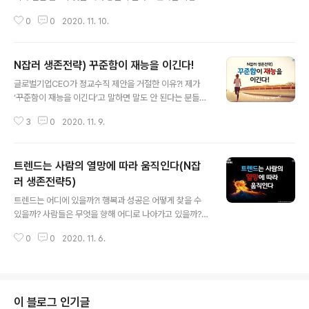
스템, “원하는 것을 이루는 나만의 성공시스템 구축하기”
이 많습니다. 똑같은 상황에서 누군가는 무엇이라도 하는
2.열정, “불타오르는 열정으로 살아가기” 3.비전, “가슴 뛰
0
0
2020. 11. 10.
사람이 있고, 누군가는 아무 것도 안해 무력감에 빠져드는
는 비전으로 살아가기” 4..
사람이 있습니다. 일정 부분 아무 것도 안할 필요도 분명 있
습니다. 그러나 만일 계속해서 그 상태에 머무른다면 무기
N잡러 생존전략) 꾸준함이 재능을 이긴다!
력해질 수밖에 없습니다. 하지만 무기력에 놓인 사람조차
글 내용
몸을 움직이기 시작하면 마음의 변화가 일어나기 마련입니
글로벌기업CEO가 정교수직 제안을 거절한 이유?! 제가
다. 작은 변화가 일어나기 시작해서 근본적으로 더 나은 성
‘꾸준함이 재능을 이긴다’고 말하면 말도 안 된다는 분들이
장으로 나아가려면 꿈과 포부가 있어야 합니다. 그럴 때 이
간혹 계십니다. 재능 있는 사람이 성실하고 꾸준하다면 따
탈리아 피렌체에서 만난 할아버지의 이야기를 종종 전해드
3
0
2020. 11. 9.
라갈 재간이 없겠죠. 그런데 재능 있는 사람들 중에 꾸준하
리고 하는데요. 의외로 많은 분들이 동기부여 받으시더라
지 못한 사람들이 제법 많습니다. 그런 사람들의 재능과 자
고. 일의 의미와 더불어 피렌체에서 할아버..
신의 재능을 비교하지 않고 꾸준하게 해나가면 그를 뛰어
트렌드는 사람의 열망에 따라 움직인다(N잡
넘을 수 있기 마련입니다. 만일 재능 없는 사람이 성실하지
도 꾸준하지도 않다면 어떻게 될까요?! 결국 평범한 사람들
러 생존전략5)
글 내용
이 선택할 수 있는 전략은 성실함과 꾸준함이어야 하지 않
트렌드는 어디에 있을까?! 행복과 성공은 어떻게 찾을 수
을까요. 교수직이라면 다들 부러워하는 직업입니다. 그것
있을까? 사람들은 무엇을 향해 어디로 나아가고 있을까?
도 정년을 보장받는 교수직이라면 더더욱 매력적이죠. 하
어쩔 수 없이 직업다변화시대를 살아가야만 하는 N잡러에
지만 저도 교수직을 거절한 적이 있는데요. 글로벌기업CE
0
0
2020. 11. 6.
게는 피할 수 없는 생존전략! 사람들의 열망이 있는 곳에 돈
O를 하던 제 친구도 거절한 적이 있다고 ..
과 희망과 성공과 기회가 있다. 그 노하우 공유합니다. 영상
일부 내용: 여러분들도 아시겠지만 사람의 수명이 기하급
수적으로 늘어나고 있습니다. 기본적으로 더 살고 싶지 않
아도 더 살 수 밖에 없는 시대가 되었습니다. 농담이 아니라
이 블로그 인기글