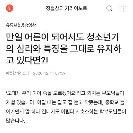
검색하기
정철상의 커리어노트
티스토리
유튜브&방송영상
만일 어른이 되어서도 청소년기
의 심리와 특징을 그대로 유지하
고 있다면?!
따뜻한카리스마
2020. 12. 11. 07:59
‘
도대체 우리 아이 속을 모르겠어요
’
라고 외치는 부모님들이
제법 있습니다
.
어릴 때는 말도 잘 듣고 착했는데
,
중학교 들
어가면서 말 하나 건네기도 어렵다고 호소하는 학부모님들이
많습니다
.