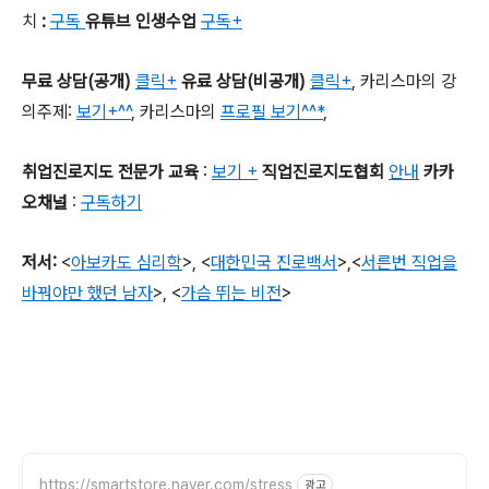
치
:
구독
유튜브 인생수업
구독+
무료 상담
(
공개
)
클릭+
유료 상담
(
비공개
)
클릭+
,
카리스마의 강
의주제
:
보기+^^
,
카리스마의
프로필 보기^^*
,
취업진로지도 전문가 교육
:
보기 +
직업진로지도협회
안내
카카
오채널
:
구독하기
저서
:
<
아보카도 심리학
>,
<
대한민국 진로백서
>
,
<
서른번 직업을
바꿔야만 했던 남자
>,
<
가슴 뛰는 비전
>
https://smartstore.naver.com/stress
광고