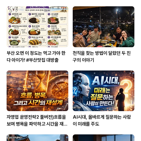
그냥 전부 다 오래살 수밖에 없는 시대입니다. 그래서 요즘
'장수리스크'라고들 하잖아요. 웃겨야 하는데,,,웃을 수 없
는-_-;;(중략) 그런데 문제는 나이가 들어도 항상 자신이 젊
을 거라고 착각하는 거예요. 젊은 사람들일수록 노후가 없
을 거라고 생각을 하..
부산 오면 이 정도는 먹고 가야 한
천직을 찾는 방법이 달랐던 두 친
다 아이가! #부산맛집 대방출
구의 이야기
자영업 운영전략2 풀버전)흐름을
AI시대, 올바르게 질문하는 사람
보며 병목을 파악하고 시간을 재설
이 미래를 주도
계하라