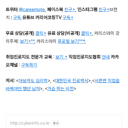
트위터
@careernote
,
페이스북
친구+
,
인스타그램
친구+
브런
치
:
구독
유튜브 커리어코칭TV
구독+
무료 상담
(
공개
)
클릭+
유료 상담
(
비공개
)
클릭+
,
카리스마의 강
의주제
:
보기+^^
,
카리스마의
프로필 보기^^*
,
취업진로지도 전문가 교육
:
보기 +
직업진로지도협회
안내
카카
오채널
:
구독하기
저서
:
<
아보카도 심리학
>,
<
대한민국 진로백서
>
,
<
서른번 직업을
바꿔야만 했던 남자
>,
<
가슴 뛰는 비전
>
http://cyberinfo.co.kr
광고