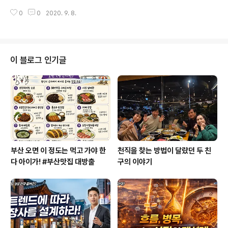
작업을 도와주신 건데요. 아마추어인데도 그 실력이 얼마
려운 노하우를 저도 모르게 전해드렸네요. 코치는 자신의
나 놀라운지 프로 수준을 뛰어넘습니다. 영상편집이 필요
0
0
2020. 9. 8.
기질과 성향에 따라서 코칭의 성격이 달라질 수 있는데요.
하신 분들은 말씀해주세요. ..
짧은 영상이지만 진로와 커리어를 고민하는 분들이라면 작
은 도움 되실 겁니다. 유튜브로 영상보기 : https://youtu.
be/HBGyOYLB4sc 영상내용 정철상 코치님에 대해서
소개 부탁드립니다 저는 ‘커리어코치’라고 제일 많이 알려
이 블로그 인기글
져 있습니다. 코치라는 것이 스포츠에도 있고, 다이어트에
도 있죠. 사람들이 잘 못하는 것들을 도와주는 분들이라고
보시면 되겠습니다. 저는 그중에서도 커리어 영역에서 성
장이 일어날 수 있도록 도움 드리는 코치로 활동하고 있습
니다. 원래는 사실 제가 누구보..
부산 오면 이 정도는 먹고 가야 한
천직을 찾는 방법이 달랐던 두 친
다 아이가! #부산맛집 대방출
구의 이야기