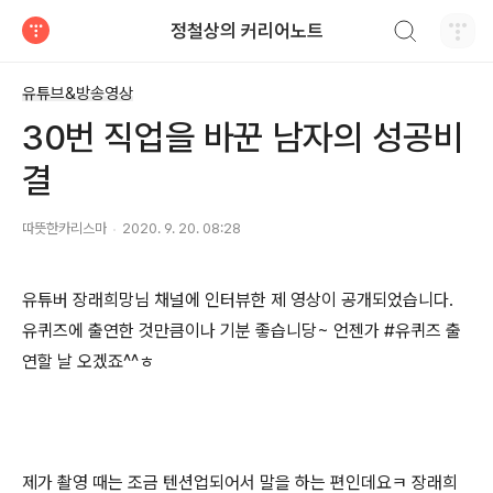
검색하기
정철상의 커리어노트
티스토리
유튜브&방송영상
30번 직업을 바꾼 남자의 성공비
결
따뜻한카리스마
2020. 9. 20. 08:28
유튜버 장래희망님 채널에 인터뷰한 제 영상이 공개되었습니다
.
유퀴즈에 출연한 것만큼이나 기분 좋습니당
~
언젠가
#
유퀴즈 출
연할 날 오겠죠
^^
ㅎ
제가 촬영 때는 조금 텐션업되어서 말을 하는 편인데요
ㅋ
장래희