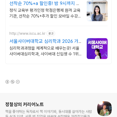
선착순 70%+a 할인중! 밤 9시까지 상
담가능!
정식 교육부 평가인정 학점은행제 원격 교육
기관, 선착순 70%+추가 할인 모바일 수강
가능, 이수율 높은 알파원격평생교육원 심리
학 학위취득!
http://www.iscu.ac.kr
광고
서울사이버대학교 심리학과 2026 가
을학기 신편입생
심리학과과정을 체계적으로 배우는곳! 서울
사이버대심리학과, 사이버대 신입생 수 1위
장학금 지급 1위, 학사 석사 박사 온라인복수
학위까지
(새창열림)
로그 정보
정철상의 커리어노트
책을 좋아하는 독자로서 책 이야기와, 동시대를 살아가는 사람
들 삶과 인생, 서른 번 직업을 바꾸며 성장해온 자전적기록과,