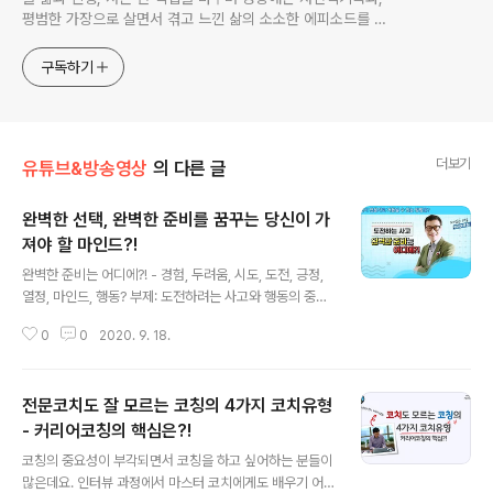
평범한 가장으로 살면서 겪고 느낀 삶의 소소한 에피소드를 전
한다. 젊은이들의 고민해결사로 따뜻한 세상 만드는데 일조하
고픈 커리어코치, 유튜브: 정교수의 인생수업
구독하기
더보기
유튜브&방송영상
의 다른 글
완벽한 선택, 완벽한 준비를 꿈꾸는 당신이 가
져야 할 마인드?!
글 내용
완벽한 준비는 어디에?! - 경험, 두려움, 시도, 도전, 긍정,
열정, 마인드, 행동? 부제: 도전하려는 사고와 행동의 중요
성 많은 사람들이 자신이 원하는 것을 이루기 위해 준비를
0
0
2020. 9. 18.
합니다. 그래서 ‘완벽한 준비는 어떻게 해야 할까요?’라는
주제로 이야기 나눴는데요. 유튜브 영상이지만 지금 방송
에 나가도 괜찮을 정도로 내용과 구성이 괜찮습니당^^ㅎ
전문코치도 잘 모르는 코칭의 4가지 코치유형
완벽한 준비를 꿈꾸는 분들이라면 꼭 한 번 보시길 권합니
다. 무언가 하고 싶지만 두려워 시도하지 못하고 있는 분들
- 커리어코칭의 핵심은?!
글 내용
도 꼭 보시길 권합니다. 당신의 두려움을 누그러트리고 열
코칭의 중요성이 부각되면서 코칭을 하고 싶어하는 분들이
정에 불꽃을 피워드립니당~.~ 영상편집 부분은 누군가(?)
많은데요. 인터뷰 과정에서 마스터 코치에게도 배우기 어