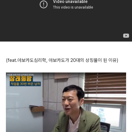
(feat.
아보카도심리학
,
아보카도가
20
대의 상징물이 된 이유
)