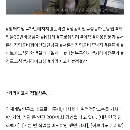
#
장래희망
#
가난해지지않는비결
#
성공비법
#
성공하는방법
#
직
업을
30
번바꾼남자
#N
잡러
#
프로
N
잡러
#
이직
#
채용전문가
#
서
른번직업을바꿔야만했던남자
#
서른번직업을바꾼남자
#
유튜버
#
아보카도심리학
#
밀레니얼세대
#
나는누구인가
#
커리어전문가
#
진로코칭
#
커리어코칭
#
커리어코치
#
정철상
*
커리어코치 정철상은
...
인재개발연구소 대표로 대구대
,
나사렛대 취업전담교수를 거쳐 대
학
,
기업
,
기관 등 연간
200
여 회 강연을 하고 있다
. [
대한민국 진
로백서
], [
서른 번 직업을 바꿔야만 했던 남자
], [
아보카도 심리학
]