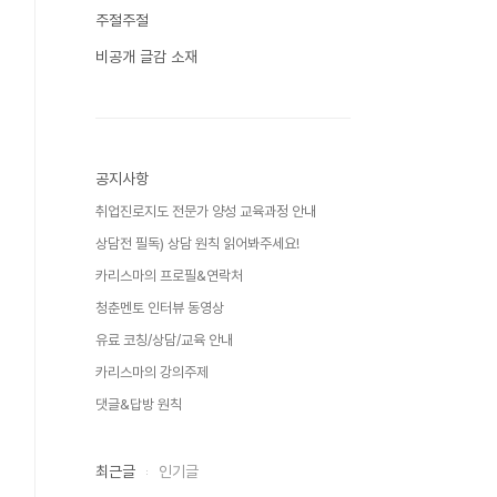
주절주절
비공개 글감 소재
공지사항
취업진로지도 전문가 양성 교육과정 안내
상담전 필독) 상담 원칙 읽어봐주세요!
카리스마의 프로필&연락처
청춘멘토 인터뷰 동영상
유료 코칭/상담/교육 안내
카리스마의 강의주제
댓글&답방 원칙
최근글
인기글