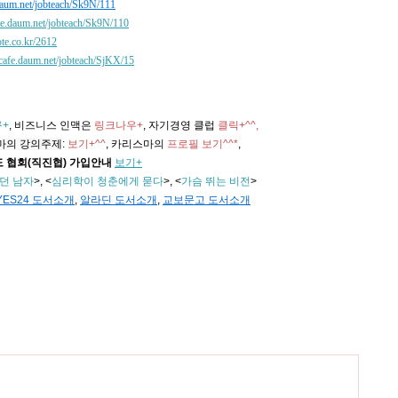
.daum.net/jobteach/Sk9N/111
afe.daum.net/jobteach/Sk9N/110
ote.co.kr/2612
//cafe.daum.net/jobteach/SjKX/15
+
, 비즈니스 인맥은
링크나우+
, 자기경영 클럽
클릭+^^,
마의 강의주제
:
보기+^^
,
카리스마의
프로필 보기^^*
,
 협회(직진협) 가입안내
보기+
던 남자
>, <
심리학이 청춘에게 묻다
>, <
가슴 뛰는 비전
>
YES24 도서소개
,
알라딘 도서소개
,
교보문고 도서소개