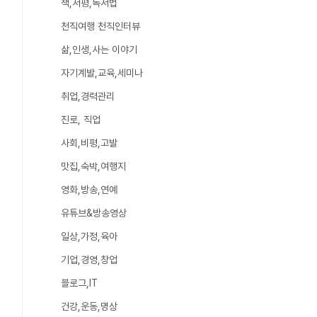
책,서평,독서법
천직여행 천직인터뷰
삶,인생,사는 이야기
자기계발,교육,세미나
취업,경력관리
진로, 직업
사회,비평,고발
맛집,숙박,여행지
영화,방송,연예
유튜브&방송영상
일상,가정,육아
기업,경영,창업
블로그,IT
건강,운동,명상