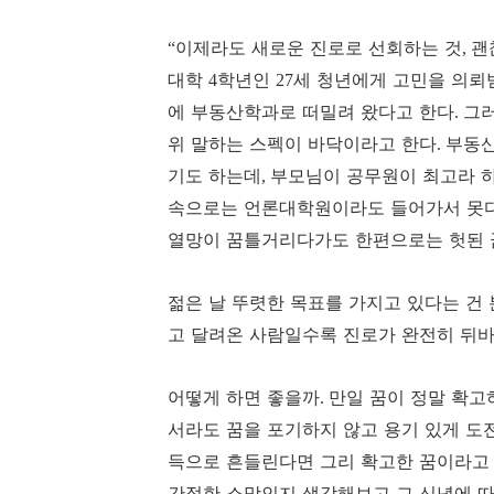
이제라도 새로운 진로로 선회하는 것
괜
“
,
대학
학년인
세 청년에게 고민을 의뢰
4
27
에 부동산학과로 떠밀려 왔다고 한다
그러
.
위 말하는 스펙이 바닥이라고 한다
부동산
.
기도 하는데
부모님이 공무원이 최고라 
,
속으로는 언론대학원이라도 들어가서 못다
열망이 꿈틀거리다가도 한편으로는 헛된 
젊은 날 뚜렷한 목표를 가지고 있다는 건
고 달려온 사람일수록 진로가 완전히 뒤바
어떻게 하면 좋을까
만일 꿈이 정말 확고
.
서라도 꿈을 포기하지 않고 용기 있게 도
득으로 흔들린다면 그리 확고한 꿈이라고
간절한 소망인지 생각해보고 그 신념에 