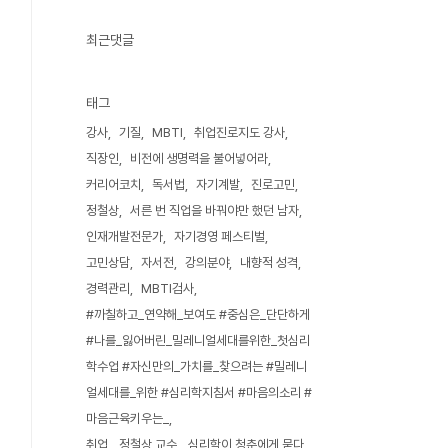
최근댓글
태그
강사
기질
MBTI
취업진로지도 강사
직장인
비전에 생명력을 불어넣어라
커리어코치
독서법
자기계발
진로고민
정철상
서른 번 직업을 바꿔야만 했던 남자
인재개발전문가
자기경영 페스티벌
고민상담
자서전
강의분야
내향적 성격
경력관리
MBTI검사
#까칠하고_연약해_보여도 #중심은_단단하게
#나를_잃어버린_밀레니얼세대를위한_첫심리
학수업 #자신만의_가치를_찾으려는 #밀레니
얼세대를_위한 #심리학지침서 #마음의소리 #
마음근육키우는_
취업
정철상 교수
심리학이 청춘에게 묻다