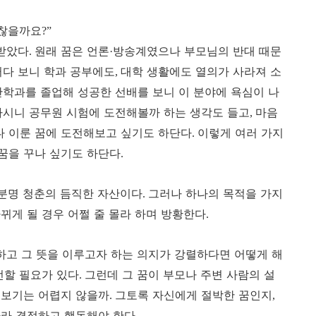
찮을까요
?”
받았다
원래 꿈은 언론
방송계였으나 부모님의 반대 때문
.
·
다 보니 학과 공부에도
대학 생활에도 열의가 사라져 소
,
학과를 졸업해 성공한 선배를 보니 이 분야에 욕심이 나
하시니 공무원 시험에 도전해볼까 하는 생각도 들고
마음
,
 이룬 꿈에 도전해보고 싶기도 하단다
이렇게 여러 가지
.
꿈을 꾸나 싶기도 하단다
.
 분명 청춘의 듬직한 자산이다
그러나 하나의 목적을 가지
.
뀌게 될 경우 어쩔 줄 몰라 하며 방황한다
.
하고 그 뜻을 이루고자 하는 의지가 강렬하다면 어떻게 해
전할 필요가 있다
그런데 그 꿈이 부모나 주변 사람의 설
.
 보기는 어렵지 않을까
그토록 자신에게 절박한 꿈인지
.
,
따라 결정하고 행동해야 한다
.