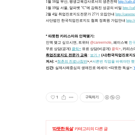
1월 16일 부산, 평생교육강사로서의 생존전략
http://cafe
1월 19일 서울,
알파벳
"C"
에 감춰진 성공의 비밀
http://c
2월 4일 취업진로지도전문가 27기 모집안내
http://careern
사단법인 한국직업진로지도 협회 정회원 가입안내
http:
* 따뜻한 카리스마와 인맥맺기:
인맥 맺고 싶으시면, 트위터
@careernote
, 페이스북
친구
무료 상담(공개)
클릭+
유료 상담(비공개)
클릭+
,
카리스
취업진로지도 전문가 교육
:
보기 +
(사)한국직업진로지도
저서:
<
청춘의 진로나침반
>,
<
서른번 직업을 바꿔야만 했
신간:
실제사례중심의 생애진로 에세이 <따뜻한 독설>:
1
구독하기
'
따뜻한 독설
' 카테고리의 다른 글