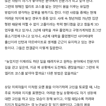
많은 사람이 자기가 좋아하는 분야에서 전문가가 되고 싶어 한다
.
그런데 정해진 엘리트 코스를 밟는 것만이 꿈을 이루는 유일한
방법이라 생각하는 잘못을 범하기도 한다
이런 사람들 중에는 현재
.
어려운 처지에 놓인 경우가 종종 있다
사례 속 청년처럼 가난한 집안
.
형편 때문에 어쩔 수 없이 고졸이라는 학력 핸디캡을 갖고 힘들게
3D
업무를 하고 있거나
년제 대학을 겨우 졸업하고 구멍가게처럼 조그만
, 2
중소기업에 다니고 있거나
년제 대학을 졸업했지만 사이버대학
, 4
출신이라 인턴과 아르바이트로 생계를 근근이 유지하고 있는 경우
등이다
그들은 한결같이 이렇게 질문한다
.
.
늦었지만 이제라도 하던 일을 때려치우고 원하는 분야에서 전문가의
“
길을 걷고 싶은데
지금 제 상황에서 도전해도 괜찮을까요
그런데 꼭
,
?
엘리트 코스를 밟아야 할까요
다른 방법은 없을까요
?
”
상담 의뢰자들이 이처럼 오랜 꿈을 이야기하며 고민을 토로할 때
나는
,
주로 격려와 지지를 표명한다
어려운 현실 상황에서도 자기 성장에
.
대한 고민을 하고 있는 모습이 장해 보이고
이럴 때일수록 격려와
,
지지가 필요하다는 걸 누구보다 잘 알기 때문이다
그들의 꿈을
.