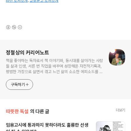
라딘 도서소개
,
교보문고 도서소개
(새창열림)
로그 정보
정철상의 커리어노트
책을 좋아하는 독자로서 책 이야기와, 동시대를 살아가는 사람
들 삶과 인생, 서른 번 직업을 바꾸며 성장해온 자전적기록과,
평범한 가장으로 살면서 겪고 느낀 삶의 소소한 에피소드를 전
한다. 젊은이들의 고민해결사로 따뜻한 세상 만드는데 일조하
고픈 커리어코치, 유튜브: 정교수의 인생수업
구독하기
더보기
따뜻한 독설
의 다른 글
임용고시에 통과하지 못하더라도 훌륭한 선생