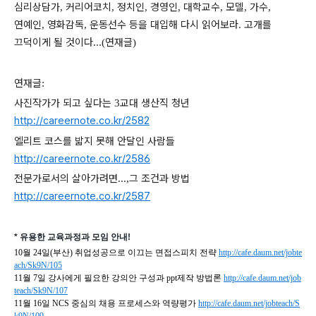
심리상담가
커리어코치
정치인
경영인
대학교수
모델
가수
,
,
,
,
,
,
,
연예인
영화감독
운동선수 등을 대입해 다시 읽어보라
고개를
,
,
.
끄덕이게 될 것이다
연재글
...(
)
연재글
:
사진작가가 되고 싶다는
교대 생산직 청년
3
http://careernote.co.kr/2582
엘리트 코스를 밟지 못해 안달인 사람들
http://careernote.co.kr/2586
전문가로서의 살아가려면
그 조건과 방법
...,
http://careernote.co.kr/2587
* 유용한 교육과정과 모임 안내!
10월 24일(부산) 취업성공으로 이끄는 면접스피치 전략
http://cafe.daum.net/jobte
ach/Sk9N/105
11월 7일 강사에게 필요한 강의안 구성과 ppt제작 방법론
http://cafe.daum.net/job
teach/Sk9N/107
11월 16일 NCS 중심의 채용 프로세스와 역량평가
http://cafe.daum.net/jobteach/S
k9N/109