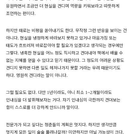
응원하면서 조금만 더 현실을 견디며 역량을 키워보라고 따뜻하게
조언하는 편이다
.
하지만 때로는 비평을 쏟아내기도 한다
무작정 그런 반응을 보이는 건
.
아니다
현실을 냉정하게 바라보지 못하고 있거나 마음가짐 또는
.
태도가 흐트러져 바로잡아야 할 필요가 있겠다고 생각되는 경우에만
그렇다
냉혹한 현실을 어느 정도 직시하고 견뎌내야 책에서 배울 수
.
없는 지혜를 얻을 수 있다고 믿기 때문이다
그 정도의 어려운 상황도
.
견디지 못하면 다른 일도 헤쳐나가지 못할 거라는 우려 때문이기도
하다
영원히 견디라는 말이 아니다
.
.
그럴 필요도 없다
다만
년이라도
아니 최소
개월이라도
.
1
,
1~2
인내심을 더 발휘해보자는 거다
자기 인내심의 극한까지 견뎌보는
.
힘이 스스로를 더 강하게 만드니까 말이다
.
전문가가 되고 싶다는 청춘들의 계획은 멋지다
하지만 생각만큼
.
멋지게 모든 일이 술술 풀려나갈까
미안하지만 아닐 가능성이 크다
?
.