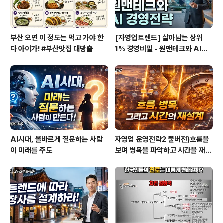
부산 오면 이 정도는 먹고 가야 한
[자영업트렌드] 살아남는 상위
다 아이가! #부산맛집 대방출
1% 경영비밀 - 원맨테크와 AI경
영전략
AI시대, 올바르게 질문하는 사람
자영업 운영전략2 풀버전)흐름을
이 미래를 주도
보며 병목을 파악하고 시간을 재설
계하라