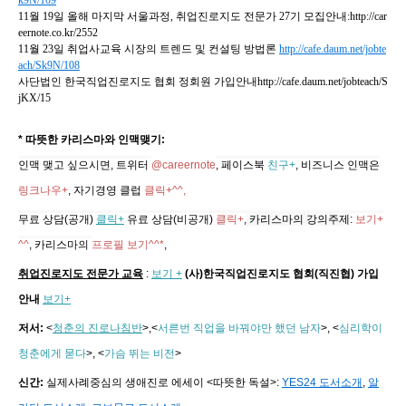
11월 19일 올해 마지막 서울과정, 취업진로지도 전문가 27기 모집안내:http://car
eernote.co.kr/2552
11월 23일 취업사교육 시장의 트렌드 및 컨설팅 방법론
http://cafe.daum.net/jobte
ach/Sk9N/108
사단법인 한국직업진로지도 협회 정회원 가입안내http://cafe.daum.net/jobteach/S
jKX/15
* 따뜻한 카리스마와 인맥맺기:
인맥 맺고 싶으시면, 트위터
@careernote
, 페이스북
친구+
, 비즈니스 인맥은
링크나우+
, 자기경영 클럽
클릭+^^,
무료 상담(공개)
클릭+
유료 상담(비공개)
클릭+
,
카리스마의 강의주제
:
보기+
^^
,
카리스마의
프로필 보기^^*
,
취업진로지도 전문가 교육
:
보기 +
(사)한국직업진로지도 협회(직진협) 가입
안내
보기+
저서:
<
청춘의 진로나침반
>,
<
서른번 직업을 바꿔야만 했던 남자
>, <
심리학이
청춘에게 묻다
>, <
가슴 뛰는 비전
>
신간:
실제사례중심의 생애진로 에세이 <따뜻한 독설>:
YES24 도서소개
,
알