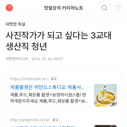
검색하기
정철상의 커리어노트
티스토리
따뜻한 독설
사진작가가 되고 싶다는 3교대
생산직 청년
따뜻한카리스마
2016. 10. 26. 06:57
https://rmdstudio.kr/
광고
제품촬영은 락만도스튜디오 제품사진
촬영전문
제품,푸드,화장품 촬영+보정까지원스톱! 편
하게문의주세요 제품,푸드,화장품 촬영+보
정까지원스톱! 편하게문의주세요
http://wwphoto.co.kr
광고