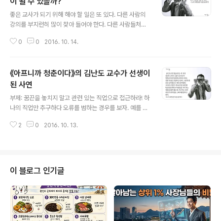
이 될 수 있을까?
글 내용
좋은 교사가 되기 위해 해야 할 일은 또 있다. 다른 사람의
강의를 부지런히 많이 찾아 들어야 한다. 다른 사람들처럼
수동적으로 수업을 듣기만 해서는 안 된다. 강의하는 사람
0
0
2016. 10. 14.
의 강의 내용뿐 아니라 강의 방식, 그들의 장단점, 보완할
점, 자기만의 강점 활용 방안 등을 생각하면서 들어야 한다.
어떤 사람은 왜 잘 가르친다고 생각하는지, 그렇다면 배워
《아프니까 청춘이다》의 김난도 교수가 선생이
야 할 점은 무엇인지, 어떤 사람은 왜 못 가르친다고 생각하
는지, 그렇다면 무엇을 보완하면 좋을지 등을 체크하면서
된 사연
글 내용
각각의 교육 스타일을 스스로 분석해봐야 한다. 그러면 자
부제: 꿈끈을 놓치지 말고 관련 있는 직업으로 접근하라! 하
기만의 교습 스타일이 자연스럽게 만들어진다. 나 역시 10
나의 직업만 추구하다 오류를 범하는 경우를 보자. 예를 들
년 넘게 이런 방법을 실천해왔다. 한 달 평균 10회 정도 다
면 교사가 되고 싶다는 청춘들이 임용고시만 생각하고 준
른 사람들의 강연을 들으며 노력했더니, 지금처럼 다양한
2
0
2016. 10. 13.
비하는 경우가 그렇다. 앞의 사례에 등장한 학생처럼 말이
분야의 사람들을 가르..
다. 그래서 그 학생에게도 다음과 같은 조언을 해줬다. 우선
임용고시에 통과해야만 누군가를 가르칠 자격이 주어지는
건 아니다. 반드시 학교에서 교편을 잡아야 하는 게 아니라
면 그 외 다양한 방법으로 가르치는 직업을 가질 수 있다.
이 블로그 인기글
학원에 들어갈 수도 있고, 교육 업체에 들어갈 수도 있고,
기업에서 교육 업무를 맡을 수도 있다. 아니면 나처럼 전문
강사가 되어 독립적 교육 활동을 하는 것도 하나의 방법이
다. 좀 더 실제적인 방법을 통해 가르치는 경험을 미리 해보
는 건 어떨까. 직업인으..