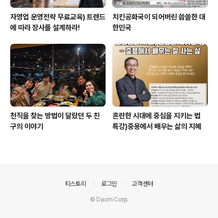
자영업 운영전략 무료교육) 트렌드
치킨공화국이 되어버린 씁쓸한 대
에 따라 장사를 설계하라!
한민국
천직을 찾는 방법이 달랐던 두 친
혼란한 시대에 중심을 지키는 법
구의 이야기
특강)중용에서 배우는 삶의 지혜
의안내
티스토리
로그인
고객센터
© Daum Corp.