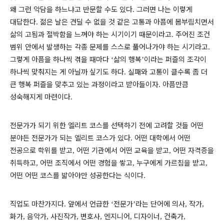
왜 그런 악담을 하느냐고 반문할 수도 있다
그러면 나는 이렇게
.
대답한다
젊은 날은 견딜 수 없을 것 같은 고통과 아픔에 몸부림치면서
.
삶의 고됨과 절박함을 느껴야 하는 시기이기 때문이라고
주어진 조건
.
범위 안에서 발생하는 각종 문제를 스스로 풀어나가야 하는 시기라고
.
그렇게 아픔을 하나씩 겪을 때마다
삶의 행복
이라는 퍼즐의 조각이
‘
’
하나씩 맞춰지는 게 아닐까 싶기도 하다
실패와 고통이 클수록 좀 더
.
큰 행복 퍼즐을 맞추고 있는 과정이라고 받아들이자
아픔만큼
.
성숙해지게 마련이다
.
전문가가 되기 위한 엘리트 코스를 선택하기 전에 고려할 것들 어떤
분야든 전문가가 되는 엘리트 코스가 있다
어떤 대학에서 어떤
.
전공으로 학위를 받고
어떤 기관에서 어떤 교육을 받고
어떤 자격증을
,
,
취득하고
어떤 조직에서 어떤 경험을 쌓고
누구에게 가르침을 받고
,
,
,
어떤 어떤 코스를 밟아야만 성공한다는 식이다
.
직업도 마찬가지다
앞에서 언급한
전문가
라는 단어에 의사
작가
.
‘
’
,
,
화가
음악가
사진작가
변호사
엔지니어
디자이너
건축가
,
,
,
,
,
,
,