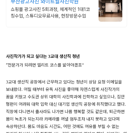
부산광고사진 와이트월사진학원
쇼핑몰 광고사진 5회과정, 체계적인 1대1코
칭수업, 스튜디오무료사용, 현장방문수업
사진작가가 되고 싶다는
교대 생산직 청년
3
“
전문가가 되려면 엘리트 코스를 밟아야겠죠
”
교대 생산직 공장에서 근무하고 있다는 청년이 상담 요청 이메일을
3
보내왔다
어릴 때부터 유독 사진을 좋아해 자연스럽게 사진작가의
.
꿈을 키웠고 수도권 상위 대학의 사진학과에 진학하고 싶었으나
집안
,
형편이 어려워 대학 입학 대신 대기업 생산직 공장에 취직했다고 했다
.
직장에 다니면서 출사라도 나가면 나름 행복할 것도 같은데
퇴근하면
,
몸이 녹초가 되는지라 카메라를 꺼낼 엄두조차 내지 못하고 있다며
속상하단다
몸도 마음도 시간도
어떤 것에도 여유를 부릴 수 없는
.
,