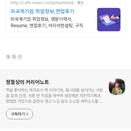
http://cafe.naver.com/peoplenjob
광고
외국계기업 취업정보,면접후기
외국계기업 취업정보, 영문이력서,
Resume, 면접후기, 커리어컨설팅, 구직
(새창열림)
로그 정보
정철상의 커리어노트
책을 좋아하는 독자로서 책 이야기와, 동시대를 살아가는 사람
들 삶과 인생, 서른 번 직업을 바꾸며 성장해온 자전적기록과,
평범한 가장으로 살면서 겪고 느낀 삶의 소소한 에피소드를 전
한다. 젊은이들의 고민해결사로 따뜻한 세상 만드는데 일조하
고픈 커리어코치, 유튜브: 정교수의 인생수업
구독하기