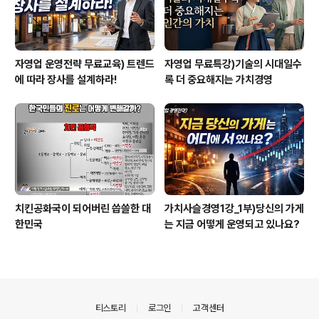
자영업 운영전략 무료교육) 트렌드
자영업 무료특강)기술의 시대일수
에 따라 장사를 설계하라!
록 더 중요해지는 가치경영
치킨공화국이 되어버린 씁쓸한 대
가치사슬경영1강_1부)당신의 가게
한민국
는 지금 어떻게 운영되고 있나요?
의안내
티스토리
로그인
고객센터