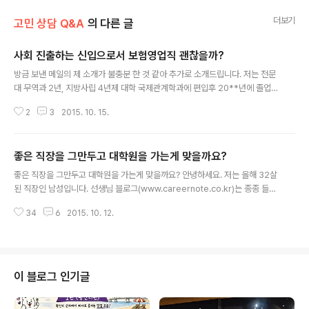
더보기
고민 상담 Q&A
의 다른 글
사회 진출하는 신입으로서 보험영업직 괜찮을까?
글 내용
방금 보낸 메일의 제 소개가 불충분 한 것 같아 추가로 소개드립니다. 저는 전문
대 무역과 2년, 지방사립 4년제 대학 국제관계학과에 편입후 20**년에 졸업하
였습니다. 그 사이에 무역회사 인턴 5개월 활동하였고 졸업이후, 승무원 준비 1
2
3
2015. 10. 15.
년 했습니다. 실무면접에서 계속 떨어져서 올해부터 포기하고, **국비지원으로
호텔관광 프로그램을 수료하였지만, 그쪽으로도 진로가 맞지 않다 생각되었습
니다. 그래서 최근에 마케팅, 특히 온라인 마케팅 분야 / 무역사무 직무로 생각하
좋은 직장을 그만두고 대학원을 가는게 맞을까요?
며 원서를 지원하고 있었습니다. 집안 형편이 좋지 않아 학자금 대출 빚은 제 힘
글 내용
으로 갚아야 하고 집에 빚도 있어 빨리 돈을 벌어야 한다는 부담감이 있습니다.
좋은 직장을 그만두고 대학원을 가는게 맞을까요? 안녕하세요. 저는 올해 32살
현재는 **영어마을에서 행정직 인턴으로 12월에 계약만료 예정입니다. 제가
된 직장인 남성입니다. 선생님 블로그(www.careernote.co.kr)는 종종 들어
맡은 일에 책임..
와서 글 읽었는데요. 오늘은 오랫동안 고민하던 제 문제에 대하여 조언을 얻고
34
6
2015. 10. 12.
자 이렇게 메일 드리게 되었습니다. 저는 00대학교 경제학, 경영학을 전공하고
졸업 후 바로 취업하여 현재 국내 대기업 제조회사에서 국내, 해외영업을 맡고
있습니다. 경력은 4년차이며 괜찮은 회사입니다. 다니시는 분들의 만족도도 높
습니다. 처음에 입사하면서 원하지 않던 직무에 배정되면서 조금씩 틀어졌던 회
사생활이 B2B가 메인인 회사에서 신규 아이템 비즈니스를 하면서 유일하게 B
이 블로그 인기글
2C를 하다 보니 애로사항도 많았고 제 스스로 해결할 수 있는 문제들이 산적하
면서 점차 지..