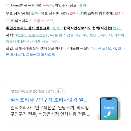
^^
, Daum뷰 구독자라면
구독^^
,
취업수기 공모
:
클릭+
무료 상담(공개)
클릭+
유료 상담(비공개)
클릭+
,
카리스마의 강의주제
:
보기+
^^
,
카리스마의
프로필 보기^^*
,
취업진로지도 강사 양성교육
:
보기 +
한국직업진로지도 협회(직진협)
보기+
저서:
<
청춘의 진로나침반
>,
<
서른 번 직업을 바꿔야만 했던 남자
>, <
심리학이
청춘에게 묻다
>, <
가슴 뛰는 비전
>
신간:
실제사례중심의 생애진로 에세이 <따뜻한 독설>:
YES24 도서소개
,
알라
딘 도서소개
,
교보문고 도서소개
http://www.zorisa.com
광고
일식조리사구인구직 조리사닷컴 일식
구인구직
일식조리사구인구직전문, 일당스끼, 외식업
구인구직 전문, 식당음식점 인력채용 전문 합
리적인 금액 최대의 광고효과를 지금 만나보
세요