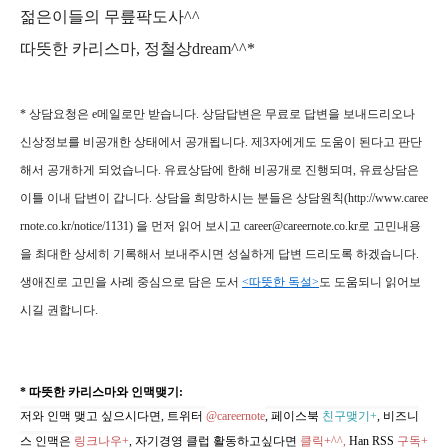
젊은이들의 무릎팍도사^^
따뜻한 카리스마, 정철상dream^^*
* 상담요청은 e메일로만 받습니다. 상담답변은 무료로 답변을 보내드리오나
신상정보를 비공개한 상태에서 공개됩니다. 제3자에게도 도움이 된다고 판단
해서 공개하게 되었습니다. 유료상담에 한해 비공개로 진행되며, 유료상담은
이틀 이내 답변이 갑니다. 상담을 희망하시는 분들은 상담원칙(http://www.caree
rnote.co.kr/notice/1131) 을 먼저 읽어 보시고 career@careernote.co.kr로 고민내용
을 최대한 상세히 기록해서 보내주시면 성실하게 답변 드리도록 하겠습니다.
생애진로 고민을 사례 중심으로 담은 도서
<따뜻한 독설>
도 도움되니 읽어보
시길 권합니다.
* 따뜻한 카리스마와 인맥맺기:
저와 인맥 맺고 싶으시다면, 트위터
@careernote
, 페이스북
친구맺기+
, 비즈니
스 인맥은
링크나우+
, 자기경영 클럽 활동하고싶다면
클릭+^^,
Han RSS
구독+