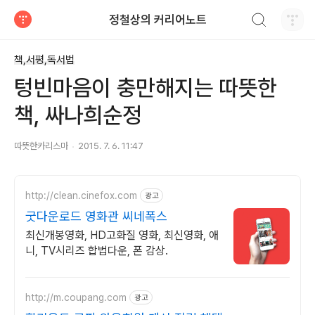
검색하기
정철상의 커리어노트
티스토리
책,서평,독서법
텅빈마음이 충만해지는 따뜻한
책, 싸나희순정
따뜻한카리스마
2015. 7. 6. 11:47
http://clean.cinefox.com
광고
굿다운로드 영화관 씨네폭스
최신개봉영화, HD고화질 영화, 최신영화, 애
니, TV시리즈 합법다운, 폰 감상.
http://m.coupang.com
광고