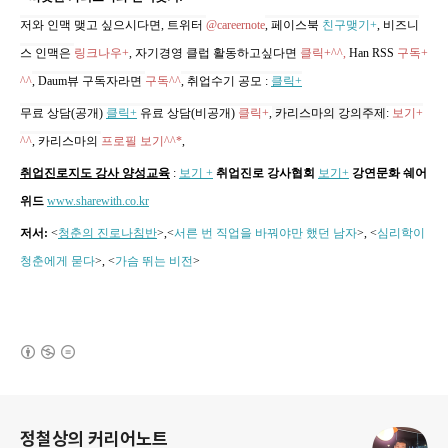
저와 인맥 맺고 싶으시다면, 트위터
@careernote
, 페이스북
친구맺기+
, 비즈니
스 인맥은
링크나우+
, 자기경영 클럽 활동하고싶다면
클릭+^^,
Han RSS
구독+
^^
, Daum뷰 구독자라면
구독^^
,
취업수기 공모
:
클릭+
무료 상담(공개)
클릭+
유료 상담(비공개)
클릭+
,
카리스마의 강의주제
:
보기+
^^
,
카리스마의
프로필 보기^^*
,
취업진로지도 강사 양성교육
:
보기 +
취업진로 강사협회
보기+
강연문화 쉐어
위드
www.sharewith.co.kr
저서:
<
청춘의 진로나침반
>,
<
서른 번 직업을 바꿔야만 했던 남자
>, <
심리학이
청춘에게 묻다
>, <
가슴 뛰는 비전
>
(새창열림)
로그 정보
정철상의 커리어노트