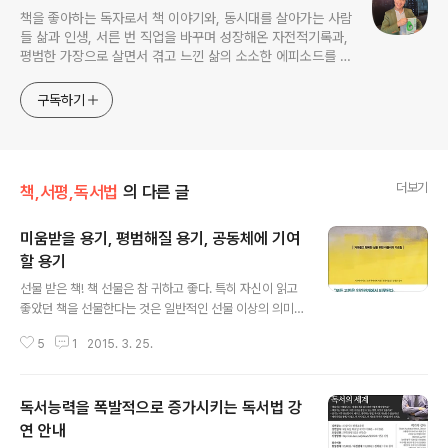
책을 좋아하는 독자로서 책 이야기와, 동시대를 살아가는 사람
들 삶과 인생, 서른 번 직업을 바꾸며 성장해온 자전적기록과,
평범한 가장으로 살면서 겪고 느낀 삶의 소소한 에피소드를 전
한다. 젊은이들의 고민해결사로 따뜻한 세상 만드는데 일조하
고픈 커리어코치, 유튜브: 정교수의 인생수업
구독하기
더보기
책,서평,독서법
의 다른 글
미움받을 용기, 평범해질 용기, 공동체에 기여
할 용기
글 내용
선물 받은 책! 책 선물은 참 귀하고 좋다. 특히 자신이 읽고
좋았던 책을 선물한다는 것은 일반적인 선물 이상의 의미
가 있지 않나 싶다. 그 사람을 배려하는 마음이 담겨 있기
5
1
2015. 3. 25.
때문이다. 타인을 생각하는 그 마음이 행복의 핵심이기도
하고, 이 책의 핵심이기도 하다. 이 책을 다 읽고 감상평을
다 쓰고 나서야 이 책이 종합베스트셀러 1위를 차지하고 있
독서능력을 폭발적으로 증가시키는 독서법 강
는 사실을 뒤늦게 알고 고개를 끄덕거렸다. 그리고 조금은
아쉬웠다. 베스트셀러가 아닌 책을 찾아냈더라면 더 기뻤
연 안내
글 내용