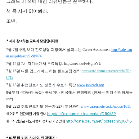
그래도 이 책에 대한 리뷰만큼은 순수하다.
책 좀 사서 읽어봐라.
조낸.
* 제가 참여하는 교육과 모임입니다!!!
7월 7일 취업보다 진로상담 과정에서 살펴보는 Career Assessment
http://cafe.dau
m.net/jobteach/Sk9N/74
7월 14일 7시 자기소개서 무료특강: http://me2.do/FeHgnzYU
7월 16일 나를 업그레이드 하는 셀프코칭 전략
http://cafe.daum.net/careerlab/TRr
C/12
7월 18일 취업진로지도 전문가 수료식 특강 
www.jobteach.org
8월부터 <따뜻한 독설> 북세미나 전국에서 진행예정 (단체는 미리 신청하세용
^^*)
8월 22일 취업진로지도 전문가 22기 부산과정
www.careernote.co.kr/notice/1611
쉐어위드 연간회원 가입 안내
http://cafe.daum.net/careerlab/D1iQ/39
한국직업진로 지도사협회 정회원 가입안내
http://cafe.daum.net/jobteach/SjKX/15
* 따뜻한 카리스마와 인맥맺기: