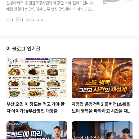
을 텐데 하는 아쉬움이 남는다. 순전히 베스트셀러를 배아
안녕하세요. 취업진로강사협회의 강연 소식 전해드립니다.
파하는 이름없는 작가의 지극히 개인적인 감정이다. 그게
매월 진행되는 강연에서 모두 멋진 강연들이 이어지고 있
인간이고, 그게 나다. 이 책은 아들러 심리학을 일본의 철학
는데요. 좋은 강연은 정말 놓치지 않았으면 좋았을 텐데 하
자 기시미 이치로와 베스트셀러 제조 작가라고 불리는 고
1
1
2014. 8. 6.
는 생각이 많이 듭니다. 그 중에서 이번 9월 강연은 독서법
가 후미타케가 공동집필한 책이..
에 대한 강연인데요. 어떻게 하면 보다 효율적으로 책을 읽
어야 할지 어려움을 느끼는 분들이 많을 겁니다. 취업진로
강사 협회 9월 서울 강연에는 크레벤을 이끌고 있는 백기
락 회장님이 강연을 해주실 겁니다. 백 대표는 독서법 강연
이 블로그 인기글
을 10여년 가까이 지속해오며 '패턴리딩'이란 독서법을 창
안하신 분인데요. 라는 주제로 어떻게 보다 효과적으로 독
서법 역량을 향상 시킬 수 있을지에 대해 독서 노하우를 배
워보고자 합니다. 어디에서도 듣기 힘든 현장형 강의인 만
큼 꼭 자리해서 멋진 강연도 들으시고..
부산 오면 이 정도는 먹고 가야 한
자영업 운영전략2 풀버전)흐름을
다 아이가! #부산맛집 대방출
보며 병목을 파악하고 시간을 재설
계하라