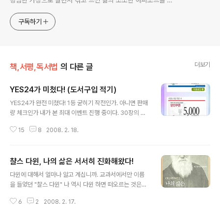
평범한 가장으로 살면서 겪고 느낀 삶의 소소한 에피소드를 전
한다. 젊은이들의 고민해결사로 따뜻한 세상 만드는데 일조하
고픈 커리어코치, 유튜브: 정교수의 인생수업
구독하기
더보기
책,서평,독서법
의 다른 글
YES24가 미쳤다! (도서구입 적기)
글 내용
YES24가 완전 미쳤다! 1등 굳히기 작전인가. 아니면 판매
량 체크인가 내가 본 최대 이벤트 진행 중이다. 30장의 쿠
폰을 지급하기 때문이다. (이 때 추천도서 주고 받자! 저의
15
8
2008. 2. 18.
추천도서는 하단에...) 아무 조건없이 3월 11일까지 도서를
주문하는 모든 회원에게 기존 할인율에 더불어 3천원에서
7천원까지의 30장 할인 쿠폰을 추가로 준다. 물론 이벤트
챨스 다윈, 나의 삶은 서서히 진화해왔다!
창에서 신청해야 발급된다. 나 알바 아니다^^진짜다^^다만
글 내용
또라이 기질이 조금 있을 뿐이다^^* '뭐야, 이거, 그냥 1
다윈에 대해서 얼마나 알고 계십니까. 교과서에서만 이름
0%할인이잖아'라고 생각하실 분들이 계실 것 같아서 만년
을 들었던 "챨스 다윈" 나 역시 다윈 하면 떠오르는 것은
필님의 지적에 따라서 혜택을 좀 더 상세히 기술했습니다.
‘종의 기원’밖에 없다. 솔직히 그외에 다윈에 대해서 아는
(YES24회원이 아닌 사람은 이 의미가 무슨 말인지 잘 모
6
2
2008. 2. 17.
바가 별로 없다. 그런데 이런저런 책들을 들쳐보다 보면 다
를게다. 기본적인 도서 할인율 10~20%를 적용해주고, 마
윈의 업적에 대해서 언급되어 있는 문구들을 접하곤 한다.