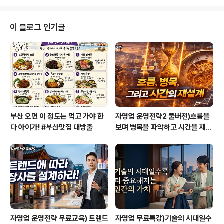
니아..
인류 역사상 가장 위대한 업적 중에 하나를 달성했다고 찬
사를 아끼지 않는 사람도 있다. 위대한 인물에 대해서 아는
바는 미약해... 그럼에도 불구하고 생물학이나 과학에 관심
이 블로그 인기글
이 없었던 나는 그에 대해 알고 싶은 욕구를 별로 느끼지 못
하며 살아왔다. 또한 다른 사람들 역시 이런 위대한 인물에
대해서 알지 못하고 살아간다는 것이 조금은 의외였다. (아
님, 나 혼자만 잘 모르는 것일까^*^) 개인적으로는 인간의
자아에 대해서 원고..
부산 오면 이 정도는 먹고 가야 한
자영업 운영전략2 풀버전)흐름을
다 아이가! #부산맛집 대방출
보며 병목을 파악하고 시간을 재설
계하라
자영업 운영전략 무료교육) 트렌드
자영업 무료특강)기술의 시대일수