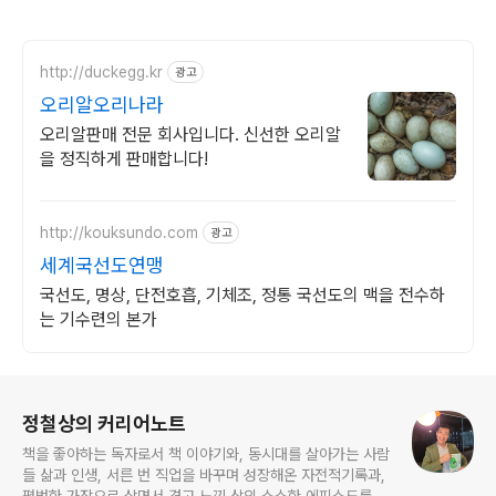
http://duckegg.kr
광고
오리알오리나라
오리알판매 전문 회사입니다. 신선한 오리알
을 정직하게 판매합니다!
http://kouksundo.com
광고
세계국선도연맹
국선도, 명상, 단전호흡, 기체조, 정통 국선도의 맥을 전수하
는 기수련의 본가
로그 정보
정철상의 커리어노트
책을 좋아하는 독자로서 책 이야기와, 동시대를 살아가는 사람
들 삶과 인생, 서른 번 직업을 바꾸며 성장해온 자전적기록과,