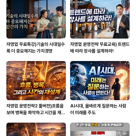
자영업 무료특강)기술의 시대일수
자영업 운영전략 무료교육) 트렌드
록 더 중요해지는 가치경영
에 따라 장사를 설계하라!
자영업 운영전략2 풀버전)흐름을
AI시대, 올바르게 질문하는 사람
보며 병목을 파악하고 시간을 재설
이 미래를 주도
계하라