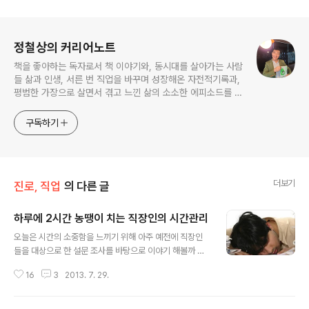
로그 정보
정철상의 커리어노트
책을 좋아하는 독자로서 책 이야기와, 동시대를 살아가는 사람
들 삶과 인생, 서른 번 직업을 바꾸며 성장해온 자전적기록과,
평범한 가장으로 살면서 겪고 느낀 삶의 소소한 에피소드를 전
한다. 젊은이들의 고민해결사로 따뜻한 세상 만드는데 일조하
고픈 커리어코치, 유튜브: 정교수의 인생수업
구독하기
더보기
진로, 직업
의 다른 글
하루에 2시간 농땡이 치는 직장인의 시간관리
글 내용
오늘은 시간의 소중함을 느끼기 위해 아주 예전에 직장인
들을 대상으로 한 설문 조사를 바탕으로 이야기 해볼까 한
다. 필자가 직장을 다닐 때 ‘직장인들 하루에 얼마나 농땡이
16
3
2013. 7. 29.
치는가?’에 대한 설문조사를 한 적이 있었다. 당시 조사에
따르면 직장인들은 하루 근무시간 중 평균 2시간 20분 정
도를 인터넷 서핑, 잡담 등을 하는 데 소요하는 것으로 조사