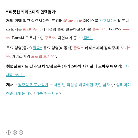
* 따뜻한 카리스마와 인맥맺기:
저와 인맥 맺고 싶으시다면, 트위터
@careernote
, 페이스북
친구맺기+
, 비즈니
스 인맥은
링크나우+
, 자기경영 클럽 활동하고싶다면
클릭+^^,
Han RSS
구독+
^^
, Daum뷰 구독자라면
구독^^
,
취업수기 공모
:
클릭+
무료 상담(공개)
클릭+
유료 상담(비공개)
클릭+
,
카리스마의 강의주제
:
보기+
^^
,
카리스마의
프로필 보기^^*
,
취업진로지도 강사/코치 양성교육 (카리스마의 자기관리 노하우 배우기)
:
자
세히 보기 +
저서:
<
청춘의 진로나침반
>,
<
서른 번 직업을 바꿔야만 했던 남자
>, <
심리학이
청춘에게 묻다
>, <
가슴 뛰는 비전
>
(새창열림)