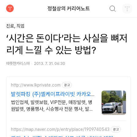
검색하기
정철상의 커리어노트
티스토리
진로, 직업
‘시간은 돈이다’라는 사실을 뼈저
리게 느낄 수 있는 방법?
따뜻한카리스마
2013. 7. 31. 06:30
http://www.lkprivate.com
광고
발렛파킹 (주)엘케이프라이빗 카카오
톡 상담 환영
법인업체, 발렛보험, VIP전문, 매장발렛, 병
원발렛, 명품행사, 시승행사 전문 행사, 발렛
파킹 보험처리가능 법인업체, 책임감 있는 업
체선정
https://map.naver.com/p/entry/place/1909740543
광고