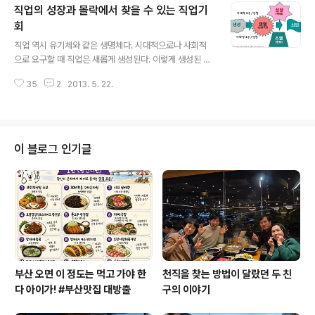
직업의 성장과 몰락에서 찾을 수 있는 직업기
됐다. 직장인 522명을 대상으로 '근무 시간 활용도'에 대
해 설문조사한 결과, 직장인들은 근무시간 중 평균 2.4시
회
글 내용
간 동안 업무 이외의 활동을 하는 것으로 집계된 것이다. 근
직업 역시 유기체와 같은 생명체다. 시대적으로나 사회적
무지에서 실제 일을 하지 않고 보내는 시간으로 2시간을
으로 요구할 때 직업은 새롭게 생성된다. 이렇게 생성된 직
꼽은 응답자가 34.3%로 가장 많았으며 그 다음은 1시간
업이 그대로 명맥을 이어가는 경우도 있지만 산업구조나
(28%), 3시간(21.8%), 4시간(8.2%) 등이 뒤를 이었다.
35
2
2013. 5. 22.
소비자의 요구에 따라 변형이 되기도 하기 때문이다. 변화
5시간 ..
하는 환경에 제대로 적응하지 못할 때 직업은 소멸되거나
다른 직업과 같이 통합되게 된다. 그러나 환경에 맞춰 잘 적
응하게 되면 직업은 성장하게 되고 직업의 가지 수는 확대
되게 된다. 따라서 유망 직업이라는 것은 대개 이렇게 성장
이 블로그 인기글
하고 확대되는 곳에 찾을 수 있다. 그러나 아무리 유망 직업
이라고 하더라도 계속해서 유망 직업이 되는 것은 아니다.
언젠가는 쇠퇴기를 거치게 되어 있다. 이 때 서서히 쇠퇴하
느냐 빠르게 쇠퇴하느냐에 따라서 직업 생명이 달라질 수
있다. 예를 들어 컴퓨터가 등장하기 ..
부산 오면 이 정도는 먹고 가야 한
천직을 찾는 방법이 달랐던 두 친
다 아이가! #부산맛집 대방출
구의 이야기