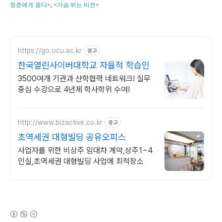
청춘에게 묻다
>, <
가슴 뛰는 비전
>
https://go.ocu.ac.kr
광고
한국열린사이버대학교 자율적 학습인
3500여개 기관과 산학협력 네트워크! 실무
중심 수강으로 4년제 학사학위 수여!
http://www.bizactive.co.kr
광고
초역세권 대형빌딩 공유오피스
사업자를 위한 비상주 임대차 계약,상주1~4
인실,초역세권 대형빌딩 사업에 최적장소
(새창열림)