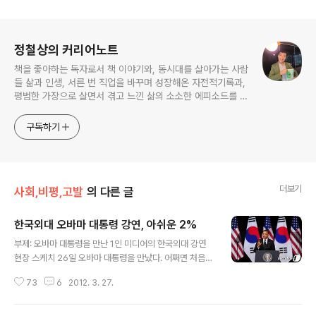
로그 정보
정철상의 커리어노트
책을 좋아하는 독자로서 책 이야기와, 동시대를 살아가는 사람
들 삶과 인생, 서른 번 직업을 바꾸며 성장해온 자전적기록과,
평범한 가장으로 살면서 겪고 느낀 삶의 소소한 에피소드를 전
한다. 젊은이들의 고민해결사로 따뜻한 세상 만드는데 일조하
고픈 커리어코치, 유튜브: 정교수의 인생수업
구독하기
더보기
사회,비평,고발
의 다른 글
한국외대 오바마 대통령 강연, 아쉬운 2%
글 내용
부제: 오바마 대통령을 만난 1인 미디어의 한국외대 강연
현장 스케치 26일 오바마 대통령을 만났다. 어쩌면 처음이
자 마지막 만남이 되지 않을까. 많은 에너지와 영감을 받을
73
6
2012. 3. 27.
것이라는 기대감을 가지고 행사 일자를 은근히 기다렸다.
초등학교 아들 역시 자신도 같이 가고 싶다고 계속해서 조
를 정도였다. 아빠가 미국 대통령을 만난다는 사실 자체만