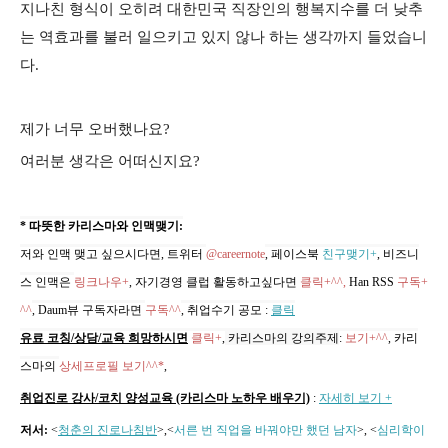
지나친 형식이 오히려 대한민국 직장인의 행복지수를 더 낮추
는 역효과를 불러 일으키고 있지 않나 하는 생각까지 들었습니
다.
제가 너무 오버했나요?
여러분 생각은 어떠신지요?
* 따뜻한 카리스마와 인맥맺기:
저와 인맥 맺고 싶으시다면, 트위터
@careernote
, 페이스북
친구맺기+
, 비즈니
스 인맥은
링크나우+
, 자기경영 클럽 활동하고싶다면
클릭+^^,
Han RSS
구독+
^^
, Daum뷰 구독자라면
구독^^
,
취업수기 공모
:
클릭
유료 코칭/상담/교육 희망하시면
클릭+
,
카리스마의 강의주제
:
보기+^^
,
카리
스마의
상세프로필 보기^^*
,
취업진로 강사/코치 양성교육 (카리스마 노하우 배우기)
:
자세히 보기 +
저서:
<
청춘의 진로나침반
>,
<
서른 번 직업을 바꿔야만 했던 남자
>, <
심리학이