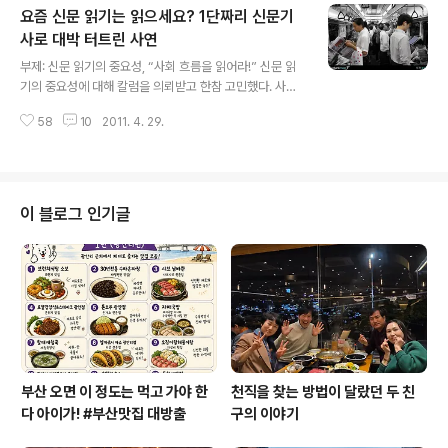
요즘 신문 읽기는 읽으세요? 1단짜리 신문기
으로도 약간 흥분된 느낌인 듯 했다. 3월 26일 행사당일
오전. 한국외대 행사장은 외대역부터 시작해서 삼엄한 철
사로 대박 터트린 사연
글 내용
통 경계가 있었다. 수백 명의 경찰과 수십여 명의 외국인 경
부제: 신문 읽기의 중요성, “사회 흐름을 읽어라!” 신문 읽
호원들이 대동되어 있었다. 보통 때와 달리 학생들도 학생
기의 중요성에 대해 칼럼을 의뢰받고 한참 고민했다. 사실
증을 보여주고야 대학 정문을 통과할 수 있었다. 일반인은
내가 요즘 신문을 등한시하고 있기 때문에 양심에 찔려서
초대장을 받은 사람만 대학 출입이 허락되었다. 이번 행사
58
10
2011. 4. 29.
이다. 나도 한 때 언론사에 소속되어 하루에 10여종의 신문
때문에 학교는 1교시부터 4교시..
과 방송을 매일 몇 시간씩 몇 년간을 보았기 때문에 요즘의
공백은 좀 아이러니하기도 하다. 요즘 신세대와 같이 대학
생활을 하다 보니 나도 모르게 신세대물에 들어서 그런 것
일까. 아니면 워낙 디지털 미디어가 발전해서 일까. 사실 엄
이 블로그 인기글
청난 디지털 매체 발전에 따라 신문 읽기의 필요성은 갈수
록 줄어들고 있는 추세이다. 나는 블로그라는 매체를 통해
매일 하루 한 개 이상의 글을 쓰고 있다. 지금 현재 내게 있
어서는 콘텐츠 소비자로서의 생활 뿐 아니라 콘텐츠 생산
자로서의 역할이 더 중요해..
부산 오면 이 정도는 먹고 가야 한
천직을 찾는 방법이 달랐던 두 친
다 아이가! #부산맛집 대방출
구의 이야기