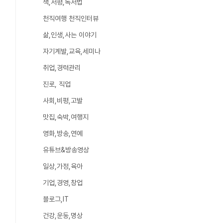
책,서평,독서법
천직여행 천직인터뷰
삶,인생,사는 이야기
자기계발,교육,세미나
취업,경력관리
진로, 직업
사회,비평,고발
맛집,숙박,여행지
영화,방송,연예
유튜브&방송영상
일상,가정,육아
기업,경영,창업
블로그,IT
건강,운동,명상