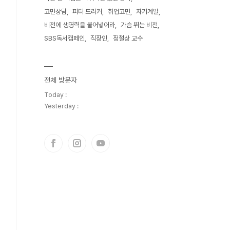
고민상담
피터 드러커
취업고민
자기계발
비전에 생명력을 불어넣어라
가슴 뛰는 비전
SBS독서캠페인
직장인
정철상 교수
전체 방문자
Today :
Yesterday :