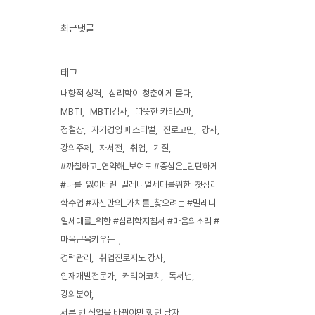
최근댓글
태그
내향적 성격
심리학이 청춘에게 묻다
MBTI
MBTI검사
따뜻한 카리스마
정철상
자기경영 페스티벌
진로고민
강사
강의주제
자서전
취업
기질
#까칠하고_연약해_보여도 #중심은_단단하게
#나를_잃어버린_밀레니얼세대를위한_첫심리
학수업 #자신만의_가치를_찾으려는 #밀레니
얼세대를_위한 #심리학지침서 #마음의소리 #
마음근육키우는_
경력관리
취업진로지도 강사
인재개발전문가
커리어코치
독서법
강의분야
서른 번 직업을 바꿔야만 했던 남자