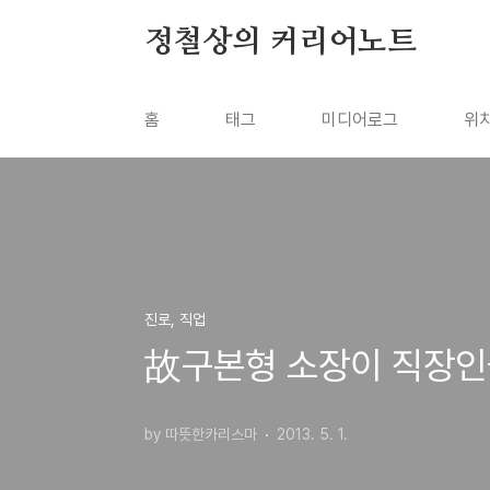
본문 바로가기
정철상의 커리어노트
홈
태그
미디어로그
위
진로, 직업
故구본형 소장이 직장인들
by 따뜻한카리스마
2013. 5. 1.