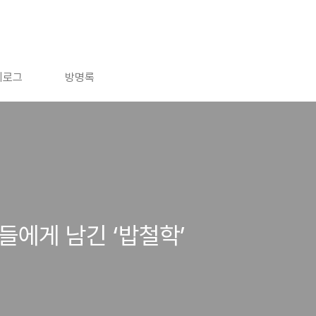
치로그
방명록
에게 남긴 ‘밥철학’