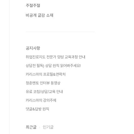
주절주절
비공개 글감 소재
공지사항
취업진로지도 전문가 양성 교육과정 안내
상담전 필독) 상담 원칙 읽어봐주세요!
카리스마의 프로필&연락처
청춘멘토 인터뷰 동영상
유료 코칭/상담/교육 안내
카리스마의 강의주제
댓글&답방 원칙
최근글
인기글