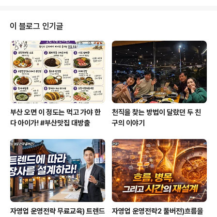
것들을 만족시킬 자신이 없고 그저 도망치고 싶네요. 작년
에도 제가 반수를 했었는데요, 저는 독학을 했습니다. 독학
을 하면서도 외롭거나 그런 게 없었기 때문에 저는 제가 정
이 블로그 인기글
말 강한 사람인 줄 알았는데. 그것도 일종의 도피였던 셈이
죠. 아무도 만나지 않으면 상처받을 일도 없을 테니까요. 어
쨌든, 독학으로 열심히는 아니지만 적당히 공부해서 경기
도 국립대에서 인서울 하위권으로 대학을 진학했습니다.
제 성격이 별로 활발하지 ..
부산 오면 이 정도는 먹고 가야 한
천직을 찾는 방법이 달랐던 두 친
다 아이가! #부산맛집 대방출
구의 이야기
자영업 운영전략 무료교육) 트렌드
자영업 운영전략2 풀버전)흐름을