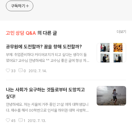
고픈 커리어코치, 유튜브: 정교수의 인생수업
구독하기
더보기
고민 상담 Q&A
의 다른 글
공무원에 도전할까? 꿈을 향해 도전할까?
글 내용
부제: 취업준비하다 커리어코치가 되고 싶다는 생각이 들
었어요? 교수님 안녕하세요 ^^ 교수님 좋은 글에 항상 자극
받고 있는 학생입니다. 제 상황에 교수님의 조언을 듣고 싶
33
0
2012. 7. 14.
어서 메일을 쓰게 됐습니다. 이름은 000이고, 나이는 27
살입니다. 졸업까지 한 학기 남기고 휴학 중이고 1년 반째
공무원 공부를 하고 있습니다. 과거로 돌아가면 대학교 3
나는 사회가 요구하는 것들로부터 도망치고
학년 때인 2008년에는 농협에 입사하기 위해 준비를 했습
니다. 꼭 가고 싶다기보다는 높은 연봉과 안정성에 끌려서
싶다!
글 내용
정한 것이었습니다. 그래서 흔히 대학생들이 하는 어학성
안녕하세요. 저는 서울에 거주 중인 21살 여자 대학생입니
적, 자격증, 대외활동 등을 준비했습니다. 그 중 금융권 취
다. 재수를 해서 00학번으로 인서울 하위권 대학 사범학과
업동아리에 가입해서 2년 정도 활동도 했었고요. 학교에서
에 진학했습니다. 이제 대학 생활을 시작한지 두 달 정도 지
지원 해주는 동아리 활동을 하다 보니 나름 체계적으로 취
45
1
2012. 7. 13.
나는데요, 학교를 때려치우고 싶습니다. 사회가 요구하는
업준비 교육을 받을 수 있었습..
것들-원만한 인간관계, 다양한 대외활동, 토익, 토플 ...이런