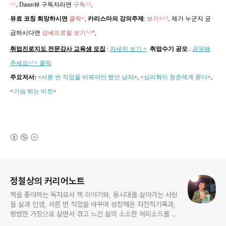
^^
, Daum뷰 구독자라면
구독^^
,
유료 코칭 희망하시면
클릭+
,
카리스마의 강의주제
:
보기+^^
,
제가 누군지 궁
금하시다면
상세프로필 보기^^*
,
취업진로지도 전문강사 교육생 모집
:
자세히 보기 +
취업수기 공모
:
공유해
주세요^^+ 클릭
주요저서:
<
서른 번 직업을 바꿔야만 했던 남자
>, <
심리학이 청춘에게 묻다
>,
<
가슴 뛰는 비전
>
(새창열림)
로그 정보
정철상의 커리어노트
책을 좋아하는 독자로서 책 이야기와, 동시대를 살아가는 사람
들 삶과 인생, 서른 번 직업을 바꾸며 성장해온 자전적기록과,
평범한 가장으로 살면서 겪고 느낀 삶의 소소한 에피소드를 전
한다. 젊은이들의 고민해결사로 따뜻한 세상 만드는데 일조하