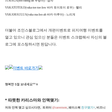
TURAGA(too-rahng-ah 투랑아) - 남자
VAKATOTOLO(vaka-toe-toe-low 바카 토이토이 로우) - 빨리
VAKAMAULUA(vaka ma-loo-ah 바카 마루아) - 느리게
더불어 조인스블로그에서 개편이벤트로 피지여행 이벤트를
열고 있으니 관심 있으신 분들은 이벤트 스크랩해서 자신의 블
로그에 포스팅하시면 된답니다.
행복한 5월 보내세요^^ㅎ
* 따뜻한 카리스마와 인맥맺기:
저와 인맥 맺고 싶으시다면, 트위터
@careernote
, 페이스북
친구맺기+
, 비즈니