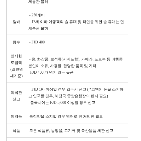
세통관 불허
- 250개비
담배
- 17세 이하 여행객의 술 휴대 및 타인을 위한 술 휴대는 면
세통관 불허
향수
- FJD 400
면세한
- 옷, 화장품, 보석류(시계포함), 카메라, 노트북 등 여행중
도금액
본인이 소유, 사용할 합당한 품목 및 기타
(일반면
FJD 400 가 넘지 않는 물품
세기준)
- FJD 1만 이상일 경우 입국시 신고 ( *고액의 돈을 소지하
외국환
고 입국할 경우, 해당국 중앙은행장의 편지 필요)
신고
출국시에는 FJD 5,000 이상일 경우 신고
의약품
특정약을 소지할 경우 영어로 된 처방전 필요
식품
모든 식품류, 농장물, 고기류 및 축산물품 세관 신고