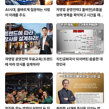
AI시대, 올바르게 질문하는 사람
자영업 운영전략2 풀버전)흐름을
이 미래를 주도
보며 병목을 파악하고 시간을 재설
계하라
자영업 운영전략 무료교육) 트렌드
치킨공화국이 되어버린 씁쓸한 대
에 따라 장사를 설계하라!
한민국
천직을 찾는 방법이 달랐던 두 친
혼란한 시대에 중심을 지키는 법