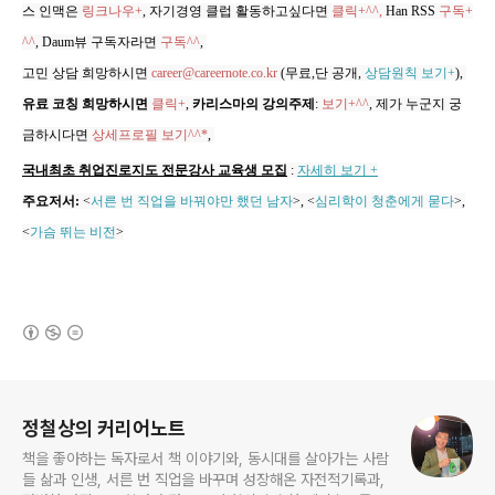
스 인맥은
링크나우+
, 자기경영 클럽 활동하고싶다면
클릭+^^,
Han RSS
구독+
^^
, Daum뷰 구독자라면
구독^^
,
고민 상담 희망하시면
career@careernote.co.kr
(무료,단 공개,
상담원칙 보기+
)
,
유료 코칭 희망하시면
클릭+
,
카리스마의 강의주제
:
보기+^^
,
제가 누군지 궁
금하시다면
상세프로필 보기^^*
,
국내최초 취업진로지도 전문강사 교육생 모집
:
자세히 보기 +
주요저서:
<
서른 번 직업을 바꿔야만 했던 남자
>, <
심리학이 청춘에게 묻다
>,
<
가슴 뛰는 비전
>
(새창열림)
로그 정보
정철상의 커리어노트
책을 좋아하는 독자로서 책 이야기와, 동시대를 살아가는 사람
들 삶과 인생, 서른 번 직업을 바꾸며 성장해온 자전적기록과,