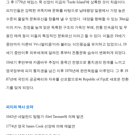
그 후 1779년 제임스 쿡 선장이 지금의 'Turtle Island'에 상륙한 것이 처음이다.
피지인들은 강력한 귀족지배 문화를 바탕으로 남태평양 일원에서 가장 높은
수준의 물질적 문화유산을 창출해 낼 수 있었다. 대양을 항해할 수 있는 30m길
이의 카누, 천정을 높게 얻은 독특한 구조의 가옥인 부레, 전통 민속음악 및 무
용인 메케 등이 이들의 특징적인 문화유산 이라고 할 수 있다. 이들은 19세기
중반까지 이른바 '카니발리즘'이라 불리는 식인풍습을 유지하고 있었으나, 19
세기 중반이후 외부세계에 알려진 후부터 전통문화 습속이 변화하게 되었다.
19세기 후반부에 카콤바우 추장이 종족간 전쟁으로 통치권의 한계를 느끼고
영국정부에 피지 통치권을 넘긴 이후 1970년에 완전독립을 이루었다. 그 후 19
87년에 국민의 공공복리와 자유를 선포함으로써 Republic of Fiji로 새로운 전환
기를 맞게 되었다.
피지의 역사 요약
1643년 네덜란드 탐험가 Abel Tasman에 의해 발견
1774년 영국 James Cook 선장에 의해 재발견