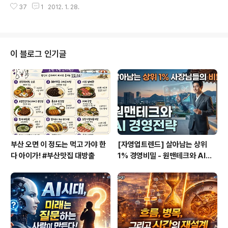
있는 작은 국가이다. 다음은 브리테니커 사전에서 DAUM
37
1
2012. 1. 28.
관광할 필요도 없어 저렴하다며 이곳으로의 여행을 추천했
에 제공한 정보이다. 공식명칭 ..
다. 비용도 제법 드는 만큼 아내도 별도로 옵션은 안 할 것
이라고 했다. 하지만 막상 현지 가이드가 여러 개 추천을 하
자 마음이 달라졌다. 사실 나는 다른 어떤 것보다 타포차우
산을 올라가고 싶었다. 마침 타포차우로 올라가는 옵션 관
이 블로그 인기글
광이 있었다. 타포차우 산은 사이판에서 제일 높은 산이기
도 하고 전경이 너무 좋다는 블로그 글을 봤기 때문에 욕심
이 났다. 결론부터 말하자면 뭐 그렇게 아름답지는 않았다.
나름 아름답기는 하지만 제주도와 같은 우리나라 섬에 있
는 산에 비할 바가 못 되었다. 이..
부산 오면 이 정도는 먹고 가야 한
[자영업트렌드] 살아남는 상위
다 아이가! #부산맛집 대방출
1% 경영비밀 - 원맨테크와 AI경
영전략