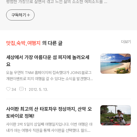
평범한 가장으로 살면서 겪고 느낀 삶의 소소한 에피소드를 전
한다. 젊은이들의 고민해결사로 따뜻한 세상 만드는데 일조하
고픈 커리어코치, 유튜브: 정교수의 인생수업
구독하기
더보기
맛집,숙박,여행지
의 다른 글
세상에서 가장 아름다운 섬 피지에 놀러오세
요
글 내용
오늘 우연히 TNM 홈페이지에 접속했다가 JOINS블로그
개편이벤트로 피지 여행을 갈 수 있다는 소식을 발견했다.
일요일 아침이라는 것도 잊고 여행가고 싶은 바로 마음에
34
1
2012. 5. 13.
바로 피지를 검색해보고 이벤트에 응모해본다. 늘 마음 한
칸에서 가고 싶던 작고 아름다운 섬. 그 섬으로 가족 4인(저
와 아내와 두 아이)과 모두 떠나고 싶다. 우리 가족 놀아도
사이판 최고의 산 타포차우 정상까지, 산악 오
또 놀아도 제대로 잘 놀 줄 아는 가족^^ㅋ 보내줘요~뿌잉
뿌잉^^ㅎ 오늘은 일단 이벤트가 있다는 소식을 여러분들에
토바이로 정복!
글 내용
게 알려드린다. 피지에 대해서는 조금 더 공부한 다음에 여
사이판 3박 5일의 삼일째 여행일지입니다. 이번 여행은 아
행계획표를 수립할 계획이다. 피지에 가고 싶다면 여러분
내가 아는 여행사 직원을 통해 사이판을 선택했다. 월드리
들도 이벤트에 동참해보시길 권한다. 피지는 남태평양에
조트에서 모두 즐길 수 있는 패키지 여행이어서 선택옵션