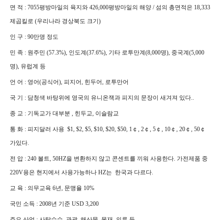
면 적 : 7055평방마일의 육지와 426,000평방마일의 해양 / 섬의 총면적은 18,333
제곱킬로 (우리나라 경상북도 크기)
인 구 : 90만명 정도
민 족 : 원주민 (57.3%), 인도계(37.6%), 기타 로투만계(8,000명), 중국계(5,000
명), 유럽계 등
언 어 : 영어(공식어), 피지어, 힌두어, 로투만어
국 기 : 담청색 바탕위에 영국의 유니온잭과 피지의 문장이 새겨져 있다..
종 교 : 기독교가 대부분 , 힌두교, 이슬람교
통 화 : 피지달러 사용 $1, $2, $5, $10, $20, $50, 1￠, 2￠, 5￠, 10￠, 20￠, 50￠
가있다.
전 압 : 240 볼트, 50HZ을 변환하지 않고 콘센트를 끼워 사용한다. 가전제품 중
220V용은 현지에서 사용가능하나 HZ는 한국과 다르다.
교 육 : 의무교육 6년, 문맹율 10%
국민 소득 : 2008년 기준 USD 3,200
주요 산업 : 사탕수수, 관광, 해산물, 목재, 의류 등