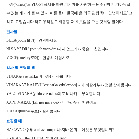
나카(Vinaka)'로 감사의 표시를 하면 피지어를 사랑하는 원주민에게 가까워질
수 있는 계기가 될 수 있다. 예를 들어 한국에 온 외국 관광객이 '안녕하세요' 그
리고 '고맙습니다'라고 우리말로 화답할 때 흐믓함을 주는 것처럼 말이다.
인사말
BULA(boola 불라) - 안녕하세요
NI SA YADRA(nee sah yahn-dra 니 사 얀드라) - 좋은 아침입니다
MOCE(moethey모데) - 안녕히 계십시오.
감사 및 부탁의 말
VINAKA(vee-nahka 비나카)-감사합니다
VINAKA VAKALEVU(vee narka vakalevoo비나카 바칼레부) - 정말 감사합니다
YALO VINAKA(yahlo vee-nahka야로 비나카) - 부탁합니다
KA NI MARAU(kah nee mara-oo카 니 마라우) - 천만예요
TULOU(toolow투로) - 실례합니다.
쇼핑할 때
NA CAVA OQO(nah thava onqor 나 자바 온쿼) - 이것은 무엇입니까?
E VICA(e vitha에 비다) - 얼마입니까?