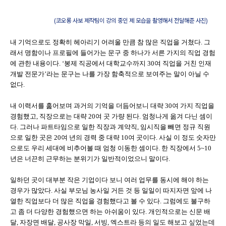
(코오롱 사보 제작팀이 강의 중인 제 모습을 촬영해서 전달해준 사진)
내 기억으로도 정확히 헤아리기 어려울 만큼 참 많은 직업을 거쳤다. 그
래서 명함이나 프로필에 들어가는 문구 중 하나가 서른 가지의 직업 경험
에 관한 내용이다. ‘봉제 직공에서 대학교수까지 30여 직업을 거친 인재
개발 전문가’라는 문구는 나를 가장 함축적으로 보여주는 말이 아닐 수
없다.
내 이력서를 훑어보며 과거의 기억을 더듬어보니 대략 30여 가지 직업을
경험했고, 직장으로는 대략 20여 곳 가량 된다. 엄청나게 옮겨 다닌 셈이
다. 그러나 파트타임으로 일한 직장과 계약직, 임시직을 빼면 정규 직원
으로 일한 곳은 20여 년의 경력 중 대략 10여 곳이다. 사실 이 정도 숫자만
으로도 우리 세대에 비추어볼 때 엄청 이동한 셈이다. 한 직장에서 5~10
년은 너끈히 근무하는 분위기가 일반적이었으니 말이다.
일하던 곳이 대부분 작은 기업이다 보니 여러 업무를 동시에 해야 하는
경우가 많았다. 사실 부모님 농사일 거든 것 등 일일이 따지자면 앞에 나
열한 직업보다 더 많은 직업을 경험했다고 볼 수 있다. 그럼에도 불구하
고 좀 더 다양한 경험했으면 하는 아쉬움이 있다. 개인적으로는 신문 배
달, 자장면 배달, 공사장 막일, 서빙, 엑스트라 등의 일도 해보고 싶었는데