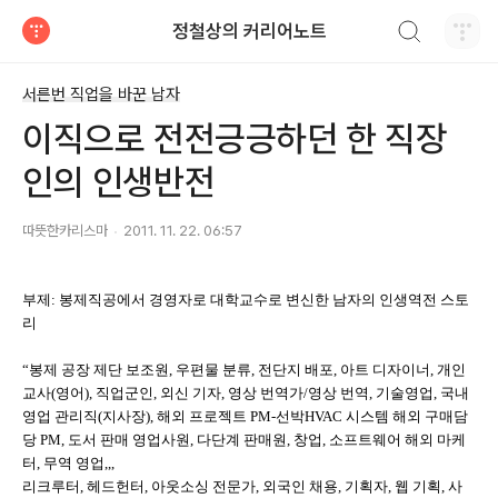
검색하기
정철상의 커리어노트
티스토리
서른번 직업을 바꾼 남자
이직으로 전전긍긍하던 한 직장
인의 인생반전
따뜻한카리스마
2011. 11. 22. 06:57
부제: 봉제직공에서 경영자로 대학교수로 변신한 남자의 인생역전 스토
리
“봉제 공장 제단 보조원, 우편물 분류, 전단지 배포, 아트 디자이너, 개인
교사(영어), 직업군인, 외신 기자, 영상 번역가/영상 번역, 기술영업, 국내
영업 관리직(지사장), 해외 프로젝트 PM-선박HVAC 시스템 해외 구매담
당 PM, 도서 판매 영업사원, 다단계 판매원, 창업, 소프트웨어 해외 마케
터, 무역 영업,,,
리크루터, 헤드헌터, 아웃소싱 전문가, 외국인 채용, 기획자, 웹 기획, 사