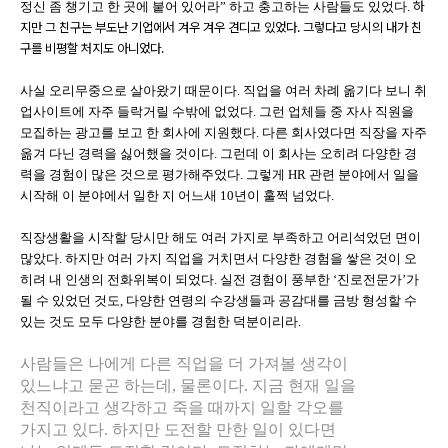
정신 좀 챙기고 한 곳에 붙어 있어라” 하고 충고하는 사람들도 있었다.
하
지만 그 친구는 부도난 기업에서 겨우 겨우 견디고 있었다. 그렇다고 당시의 내가 친
구를 비평할 처지도 아니었다.
사실 오리무중으로 살아왔기 때문이다. 직업을 여러 차례 옮기다 보니 취
업사이트에 자주 들락거릴 수밖에 없었다. 그런 업체들 중 자사 직원을
모집하는 광고를 보고 한 회사에 지원했다. 다른 회사였다면 직장을 자주
옮겨 다닌 경력을 싫어했을 것이다. 그런데 이 회사는 오히려 다양한 경
력을 경험이 많은 것으로 평가해주었다. 그렇게 HR 관련 분야에서 일을
시작해 이 분야에서 일한 지 어느새 10년이 훌쩍 넘었다.
직장생활을 시작할 당시만 해도 여러 가지로 부족하고 어리석었던 면이
많았다. 하지만 여러 가지 직업을 거치면서 다양한 경험을 쌓은 것이 오
히려 내 인생의 전화위복이 되었다. 실전 경험이 풍부한 ‘진로전문가’가
될 수 있었던 것도, 다양한 연령의 수강생들과 공감대를 금방 형성할 수
있는 것도 모두 다양한 분야를 경험한 덕분이리라.
사람들은 나에게 다른 직업을 더 가져볼 생각이
있느냐고 묻곤 하는데, 물론이다. 지금 현재 일을
천직이라고 생각하고 죽을 때까지 일할 각오를
가지고 있다. 하지만 도전할 만한 일이 있다면