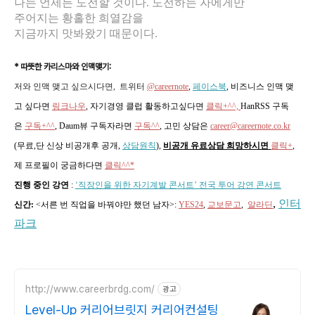
나는 언제든 도전할 것이다. 도전하는 자에게만
주어지는 황홀한 희열감을
지금까지 맛봐왔기 때문이다.
* 따뜻한 카리스마와 인맥맺기:
저와 인맥 맺고 싶으시다면, 트위터
@careernote
,
페이스북
, 비즈니스 인맥 맺
고 싶다면
링크나우
, 자기경영 클럽 활동하고싶다면
클릭+^^,
HanRSS 구독
은
구독+^^
, Daum뷰 구독자라면
구독^^
,
고민 상담은
career@careernote.co.kr
(무료,단 신상 비공개후 공개,
상담원칙
)
,
비공개 유료상담 희망하시면
클릭+
,
제 프로필이 궁금하다면
클릭^^*
진행 중인 강연
:
‘직장인을 위한 자기계발 콘서트’ 전국 투어 강연 콘서트
,
인터
신간:
<서른 번 직업을 바꿔야만 했던 남자>
:
YES24
,
교보문고
,
알라딘
파크
http://www.careerbrdg.com/
광고
Level-Up 커리어브릿지 커리어컨설팅