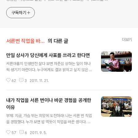
한다. 젊은이들의 고민해결사로 따뜻한 세상 만드는데 일조하
고픈 커리어코치, 유튜브: 정교수의 인생수업
구독하기
더보기
서른번 직업을 바꾼 남자
의 다른 글
만일 상사가 당신에게 사표를 쓰라고 한다면
글 내용
서른아홉의 인생반전 살다 보면 자존심 상하는 일이 하나
씩 생기기 마련이다. 누구에게도 결코 밝히고 싶지 않은 과
거가 하나둘 있기 마련일 것이다. 그런데 내게는 유난히도
62
3
2011. 11. 21.
그런 삶의 비애가 많다. 그중 하나를 먼저 고백한다. 이 이
야기는 블로그를 통해 먼저 적어뒀던 글이 나중에 내 자전
적 에세이로 사용된 글이지만 다시 읽어도 새로움이 있을
내가 직업을 서른 번이나 바꾼 경험을 공개한
것이라고 생각하며 좀 더 완성도 높은 이야기로 구성해서
꺼내본다. 내가 마지막으로 사표를 쓴 것은 서른아홉 살 때
이유
글 내용
다. 이후 회사라는 조직에는 다시 들어가지 않았다. 좋게 생
부제: 지금, 가슴 뛰는 희망에 도전하라! 나는 서른 번 직업
각하면 조직에서 벗어나 독립하게 된 셈이지만, 사실상 쫓
을 경험했다. 누가 보면 밥 먹듯이 직업을 바꾼 셈이다. 그
겨난 것이나 다름없었다. (코스콤 사보제작팀에서 인터뷰
러니 친구들이 “정신 좀 차리고 한 군데 딱 붙어 있어” 하고
도중에 촬영해서 보내준 사진) 서른 아홉의 당시, 나는 독립
57
6
2011. 9. 5.
걱정 어린 한마디를 건네도 할 말이 없었다. 나 또한 여기저
할 준비도 안 되어 있었다. 그냥..