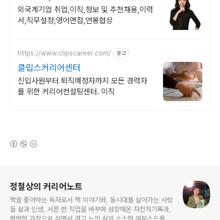
외국계기업 취업,이직,정보 및 추천채용,이력
서,직무설정,영어면접,연봉협상
https://www.clipscareer.com/
광고
클립스커리어센터
신입사원부터 퇴직예정자까지 모든 경력자
를 위한 커리어컨설팅센터. 이직
(새창열림)
로그 정보
정철상의 커리어노트
책을 좋아하는 독자로서 책 이야기와, 동시대를 살아가는 사람
들 삶과 인생, 서른 번 직업을 바꾸며 성장해온 자전적기록과,
평범한 가장으로 살면서 겪고 느낀 삶의 소소한 에피소드를 전