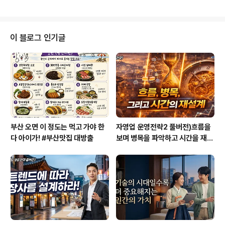
기 옮겨 다니고 싶지 않았으니까…. 좋은 직장 한 곳에 딱
붙어 있고 싶었다. 솔직히 말하자면 젊은 시절의 내 능력으
로는 좋은 직장에 들어갈 수가 없었다. 특출한 능력이 없어
입사 관문에서도 수백 번 좌절을 겪어야만 했다. 그나마 취
이 블로그 인기글
업한 직장은 규모도 작고, 보수도 적고, 고용형태도 늘 불안
했기에 뜻하지 않게 직장을 옮겨 다니는 일이 많았다. (독서
를 사랑하는 모임 We CEO 강연을 마친 후, 유료에다 토요
일 저녁에 한 강의였으나 좌석을 가득 메워주신 모든 분들
에게..
부산 오면 이 정도는 먹고 가야 한
자영업 운영전략2 풀버전)흐름을
다 아이가! #부산맛집 대방출
보며 병목을 파악하고 시간을 재설
계하라