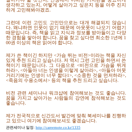
생각하고 있는지, 어떻게 살아가고 싶은지 등을 아주 진지
하게 고민해봐야겠죠.
그런데 이런 고민도 고민만으로는 대개 해결되지 않습니
다. 왜냐하면 인풋이 없기 때문에 아웃풋이 나오기 어렵기
때문입니다. 즉, 책을 읽고 지식과 정보를 받아들이고 다양
한 경험을 쌓아야 합니다. 꿈을 찾고 싶다면 최소한 1년에 1
00권 이상의 책은 읽어야 합니다.
제가 쓴 책이긴 하지만 <가슴 뛰는 비전>이라는 책을 자신
있게 추천 드리고 싶습니다. 저 역시 그런 고민을 하면서 쓴
책이기 때문입니다. 그 다음으로 <비전으로 가슴을 뛰게
하라>, <아들아 너는 인생을 이렇게 살아라>, <아들아 머뭇
거리기에는 인생이 너무 짧다1>, <소중한 것을 먼저하라>,
<죽음의 수용소에서> 등의 책을 추천 드리고 싶습니다.
비전 관련 세미나나 워크샵에 참여해보는 것도 좋습니다.
꿈을 가지고 살아가는 사람들의 강연에 참석해보는 것도
좋습니다.
제가 전국적으로 신간도서 발간에 맞춰 북세미나를 진행하
고 있으니 여기에 참여해보셔도 좋겠습니다.
관련세미나 일정:
http://careernote.co.kr/1335