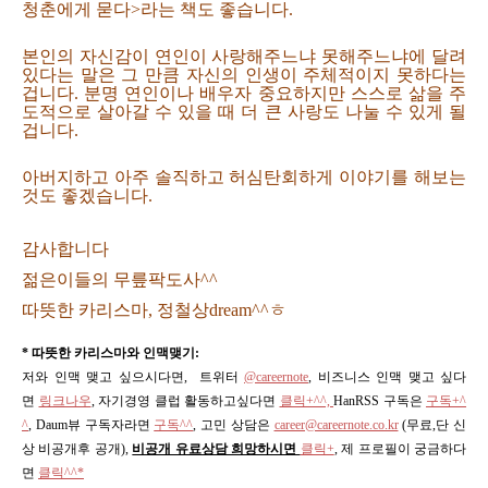
청춘에게 묻다>라는 책도 좋습니다.
본인의 자신감이 연인이 사랑해주느냐 못해주느냐에 달려
있다는 말은 그 만큼 자신의 인생이 주체적이지 못하다는
겁니다. 분명 연인이나 배우자 중요하지만 스스로 삶을 주
도적으로 살아갈 수 있을 때 더 큰 사랑도 나눌 수 있게 될
겁니다.
아버지하고 아주 솔직하고 허심탄회하게 이야기를 해보는
것도 좋겠습니다.
감사합니다
젊은이들의 무릎팍도사^^
따뜻한 카리스마, 정철상dream^^ㅎ
* 따뜻한 카리스마와 인맥맺기:
저와 인맥 맺고 싶으시다면, 트위터
@careernote
, 비즈니스 인맥 맺고 싶다
면
링크나우
, 자기경영 클럽 활동하고싶다면
클릭+^^,
HanRSS 구독은
구독+^
^
, Daum뷰 구독자라면
구독^^
,
고민 상담은
career@careernote.co.kr
(무료,단 신
상 비공개후 공개)
,
비공개 유료상담 희망하시면
클릭+
, 제 프로필이 궁금하다
면
클릭^^*