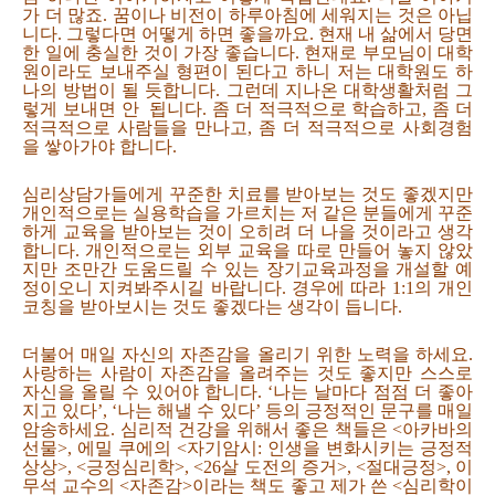
가 더 많죠. 꿈이나 비전이 하루아침에 세워지는 것은 아닙
니다. 그렇다면 어떻게 하면 좋을까요. 현재 내 삶에서 당면
한 일에 충실한 것이 가장 좋습니다. 현재로 부모님이 대학
원이라도 보내주실 형편이 된다고 하니 저는 대학원도 하
나의 방법이 될 듯합니다. 그런데 지나온 대학생활처럼 그
렇게 보내면 안 됩니다. 좀 더 적극적으로 학습하고, 좀 더
적극적으로 사람들을 만나고, 좀 더 적극적으로 사회경험
을 쌓아가야 합니다.
심리상담가들에게 꾸준한 치료를 받아보는 것도 좋겠지만
개인적으로는 실용학습을 가르치는 저 같은 분들에게 꾸준
하게 교육을 받아보는 것이 오히려 더 나을 것이라고 생각
합니다. 개인적으로는 외부 교육을 따로 만들어 놓지 않았
지만 조만간 도움드릴 수 있는 장기교육과정을 개설할 예
정이오니 지켜봐주시길 바랍니다. 경우에 따라 1:1의 개인
코칭을 받아보시는 것도 좋겠다는 생각이 듭니다.
더불어 매일 자신의 자존감을 올리기 위한 노력을 하세요.
사랑하는 사람이 자존감을 올려주는 것도 좋지만 스스로
자신을 올릴 수 있어야 합니다. ‘나는 날마다 점점 더 좋아
지고 있다’, ‘나는 해낼 수 있다’ 등의 긍정적인 문구를 매일
암송하세요. 심리적 건강을 위해서 좋은 책들은 <아카바의
선물>, 에밀 쿠에의 <자기암시: 인생을 변화시키는 긍정적
상상>, <긍정심리학>, <26살 도전의 증거>, <절대긍정>, 이
무석 교수의 <자존감>이라는 책도 좋고 제가 쓴 <심리학이