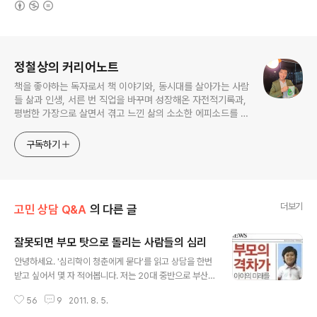
로그 정보
정철상의 커리어노트
책을 좋아하는 독자로서 책 이야기와, 동시대를 살아가는 사람
들 삶과 인생, 서른 번 직업을 바꾸며 성장해온 자전적기록과,
평범한 가장으로 살면서 겪고 느낀 삶의 소소한 에피소드를 전
한다. 젊은이들의 고민해결사로 따뜻한 세상 만드는데 일조하
고픈 커리어코치, 유튜브: 정교수의 인생수업
구독하기
더보기
고민 상담 Q&A
의 다른 글
잘못되면 부모 탓으로 돌리는 사람들의 심리
글 내용
안녕하세요. '심리학이 청춘에게 묻다'를 읽고 상담을 한번
받고 싶어서 몇 자 적어봅니다. 저는 20대 중반으로 부산
에 있는 모 대학교 호텔외식조리과를 나왔습니다. 고등학
56
9
2011. 8. 5.
교 다니면서는 무조건 4년제 생각했었습니다. 그러다 막상