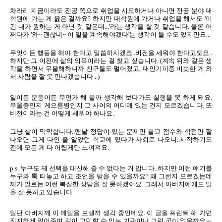
차라리 지금이라도 전공 쪽으로 취업을 시도하거나 아니면 전공 분야 대
학원에 가는 게 옳은 걸까요? 하지만 대학원에 가거나 취업을 해서도 '이
건 내가 원하는 게 아닌 것 같은데...'라는 생각을 할 것 같습니다. 물론 어
쩌다가 '와~ 괜찮네~ 이 일을 계속해야겠다'는 생각이 들 수도 있지만요...
무엇이든 행동을 해야 한다고 말씀하시겠죠..비전을 세워야 한다고도요..
하지만 그 이전에 삶의 의욕이라는 걸 찾고 싶습니다. (계속 위와 같은 생
각을 하면서 우울해하니까 친구들도 멀어졌고, 대인기피증 비슷한 게 와
서 사람을 잘 못 만나겠습니다...)
일이든 운동이든 무언가 해 볼까 생각해 보다가도 실행을 못 하게 돼요.
우울증인지 게으름병인지 그 사이의 어디에 있는 건지 모르겠습니다. 또
비전이라는 건 어떻게 세워야 하나요..
그냥 삶이 막막합니다..맨날 정답이 있는 문제만 풀고 점수와 학점만 잘
나오면 그게 다인 줄 알았던 학교에 있다가 사회로 나오니..시작하기도
전에 모든 게 다 어렵게만 느껴져요.
p.s. 누구도 제 선택을 대신해 줄 수 없다는 거 압니다..하지만 이런 얘기를
누구와 툭 터놓고 하고 조언을 받을 수 있을까요? 왜 그런지 모르겠는데
제가 말로는 이런 복잡한 상담을 잘 못하겠어요. 그래서 아버지에게도 말
을 잘 못하고 있습니다.
일단 아버지께 이 메일을 보낼까 생각 중인데요..이 글을 프린트 해 가면
진지하게 읽어주며 같이 고민할 수 있는 기관이나 그런 곳이 없을까요ㅜ