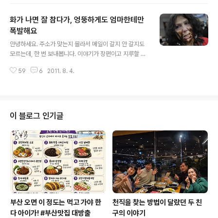
고3이 되니까 지치기도 하고 친구가 전문대도 괜찮다고 하
는데 흔들리기 시작하더구요. 근데 선생님부터 시작해서
화가 나면 잘 참다가, 엉뚱하게도 엄마한테만
그 친구만 빼고 다들 말리더라구요,, 성적이 아깝다고,, 정
말 어떻게 결정해야 될지 몰라 혼자 집에서 고민하고 있는
폭발해요
글 내용
데 거실에서 부모님 말씀 나누는 소리가 들렸습니다. 오빠
안녕하세요. 주소가 맞는지 몰라서 메일이 갈지 안 갈지도
4년제 보낸 것만도 버거운데 저까지 그러면 애휴,,, 이러시
모르는데, 한 번 보내봅니다. 이야기가 장편이고 지루할 수
면서 한숨을 쉬시더라구요,, 그런 대화가 분명 들린다는 걸
도 있으니 주의 요합니다. 그리고 글이 두서가 없어요.. 평
아시면서도 부모님은 거실에서 점점 자주 그러셨습니다.
59
6
2011. 8. 4.
소에 대화만 하다가 글을 쓰려니 힘드네요 ;; 그리고 막상
그래서 너무 속이 상해 2년제 가..
고민내용을 털어놓는 것인지 아닌지 잘 몰라서 고민내용을
털어 놓을게요. 저는 올해 20대 중반의 여성이고 공부 하
고 있습니다. 요즘 제 성격 때문에 고민이 생겼습니다. (옛
날부터 쭉 생각해왔지만요) 저는 보통 화를 잘 안냅니다. 그
이 블로그 인기글
저 다혈질이어서 맘에 안 드는 상황이었을 때 속으로 욱하
는 정도? 어쨌든 참습니다. 계속... 대신에 그걸 엄마한테 풀
어버리죠. 집안사정, 학교문제, 성적문제, 교우문제 등등 때
문에 계속 참고 살아오다가 스트레스로 인해 생기는 지루
성 두피염이라는 불..
부산 오면 이 정도는 먹고 가야 한
천직을 찾는 방법이 달랐던 두 친
다 아이가! #부산맛집 대방출
구의 이야기