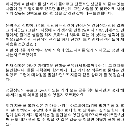
하다못해 이런 얘기를 진지하게 들어주고 전문적인 상담을 해 줄 수 있는
사람이 한 두 명이라도 있으면 좋겠는데..그런 사람을 못 찾겠어요. 사실
저의 잘못된 선택으로 초라한 삶을 살 것만 같아 너무 불안합니다.
완벽주의 성향이나 미리 걱정하는 성격이 있어서(신경정신과 상담 결과
그러더군요.) 그런지..나중에 내가 생각한 만큼 (일이나 사랑, 경제적인 면
등에서) 즐거운 생활을 하지 못하느니 차라리 죽는 게 낫다는 생각이 들
어요.(물론 이런 극단적인 생각을 하기 전까지 또 이런저런 생각들이 제
마음을 스쳤겠죠..)
이런 생각을 계속 하니 삶에 의욕이 없고 재미를 잃게 되더군요..정말 왜
사는지 모르겠어요.
현재 상황은 아버지가 대학원 진학을 권유해서 따를까 하는데, 그 조차도
불안합니다. 물론 대학원에 합격하게 되고 가서 잘 적응하면 문제는 안
되겠죠. 그런데 대학원을 졸업하면? 또 지금과 같은 상태가 될 것 같습니
다.
정철상님의 블로그 Q&A에 있는 거의 모든 글을 읽어봤지만..어떻게 해
야 제가 삶의 의욕을 찾을 수 있을지 모르겠어요.
제가 지금 해 볼까 싶은 건 마음 내키는 아르바이트(위에 말한 전공 외 흥
미 분야) 하면서 주말엔 취미를 즐기면서 한 번 살아볼까 싶기도 한데..이
렇게 살다가 제가 좋아하는 걸 발견할 수 있긴 할까요? 아르바이트만 5년
째 해도 내가 평생 할 수 있을 것 같은 일을 못 찾으면 어떻게 해야 하나
요?