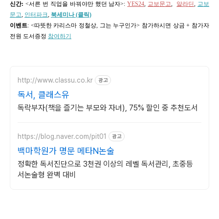
신간:
<서른 번 직업을 바꿔야만 했던 남자>
:
YES24
,
교보문고
,
알라딘
,
교보
문고
,
인터파크
,
북세미나 (클릭)
이벤트
: <따뜻한 카리스마 정철상, 그는 누구인가> 참가하시면 상금 + 참가자
전원 도서증정
참여하기
http://www.classu.co.kr
광고
독서, 클래스유
독락부자(책을 즐기는 부모와 자녀), 75% 할인 중 추천도서
https://blog.naver.com/pit01
광고
백마학원가 명문 메타N논술
정확한 독서진단으로 3천권 이상의 레벨 독서관리, 초중등
서논술형 완벽 대비
(새창열림)