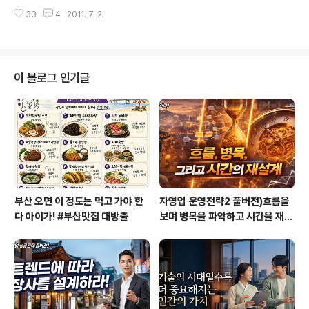
푸른 계열로 변경했는데 생각보다 깔끔하게 잘 나온 것 같
다. 인터넷으로는 ‘따뜻한 카리스마’로 알려져 있는데요. 이
33
4
2011. 7. 2.
아 다행이다. 내 얼굴이 표지에 들어가기는 이번이 처음이
번 책 출간을 기념하여 ‘따뜻한..
다. 괜스레 얼굴 나왔다가 못생긴 얼굴보고 독자들 알레르
기 반응을 일으킬까 염려스럽다^^그나마 조그맣게 들어가
서 다행이다. 그렇게 해서 오늘 오후 드디어 [서른번 직업
을 바꿔야만 했던 남자] 교정지까지 최종으로 탈고했다. 어
이 블로그 인기글
제 저녁에 온 교정지 작업을 밤늦게까지 했으나 다 못하고
오늘 새벽 일찍 일어나 교정 작업을 했다. 몇 시간이면 끝날
지 알았는데 거의 하루 종일 걸렸다. 욕심 같아서는 조금 더
붙들고 손봤으면 싶었지만 그랬다가는 도저히 출판 일정을
맞출 수 없을 것 같아서 오후..
부산 오면 이 정도는 먹고 가야 한
자영업 운영전략2 풀버전)흐름을
다 아이가! #부산맛집 대방출
보며 병목을 파악하고 시간을 재설
계하라