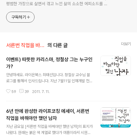
평범한 가장으로 살면서 겪고 느낀 삶의 소소한 에피소드를 전
한다. 젊은이들의 고민해결사로 따뜻한 세상 만드는데 일조하
고픈 커리어코치, 유튜브: 정교수의 인생수업
구독하기
더보기
서른번 직업을 바꾼 남자
의 다른 글
이벤트) 따뜻한 카리스마, 정철상 그는 누구인
가?
글 내용
안녕하세요. 라이온북스 최태선입니다. 정철상 교수님 블
로그를 통해서 인사드립니다. 지난 7월11일 인재개발 전문
가 정철상 교수님의 책을 한 권 발간했습니다. 라는 도서인
59
39
2011. 7. 11.
데요. 이 책에는 저자 자신이 서른 번의 직업을 거치면서 방
황해오다가 자신과 같이 고민하는 사람들을 도와주기 위해
직업전문가로 생활하게 되기까지의 자신의 체험과 주변 사
6년 만에 완성한 라이프코칭 에세이, 서른번
람들의 이야기 등을 통해 어떻게 사회생활을 해나갈지에
대한 이야기를 담았습니다. 이 책의 중심에는 정철상 교수
직업을 바꿔야만 했던 남자
글 내용
가 있습니다. 그는 ‘정철상의 커리어노트(www.careern
지난 금요일 [서른번 직업을 바꿔야만 했던 남자]의 표지가
ote.co.kr) 라는 블로그를 운영하고 있는데 이미 600만
나왔다. 원래는 붉은 색 계열로 했다가 여름이라서 시원한
명의 네티즌들이 다녀간 인기 블로그 사이트이기도 합니