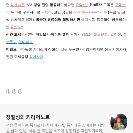
면
링크나우
, 자기경영 클럽 활동하고싶다면
클릭+^^,
HanRSS 구독은
구독+^
^
, Daum뷰 구독자라면
구독^^
,
고민 상담은
career@careernote.co.kr
(무료,단 신
상 비공개후 공개)
,
비공개 유료상담 희망하시면
클릭+
, 제 프로필이 궁금하다
면
클릭^^*
신간 도서
<서른번 직업을 바꿔야만 했던 남자>
:
YES24
,
교보문고
,
알라딘
,
교
보문고
,
인터파크
이벤트
: <따뜻한 카리스마 정철상, 그는 누구인가> 참가하시면 상금 + 참가자
전원 도서증정
참여하기
(새창열림)
로그 정보
정철상의 커리어노트
책을 좋아하는 독자로서 책 이야기와, 동시대를 살아가는 사람
들 삶과 인생, 서른 번 직업을 바꾸며 성장해온 자전적기록과,