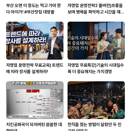
부산 오면 이 정도는 먹고 가야 한
자영업 운영전략2 풀버전)흐름을
다 아이가! #부산맛집 대방출
보며 병목을 파악하고 시간을 재설
계하라
자영업 운영전략 무료교육) 트렌드
자영업 무료특강)기술의 시대일수
에 따라 장사를 설계하라!
록 더 중요해지는 가치경영
치킨공화국이 되어버린 씁쓸한 대
천직을 찾는 방법이 달랐던 두 친