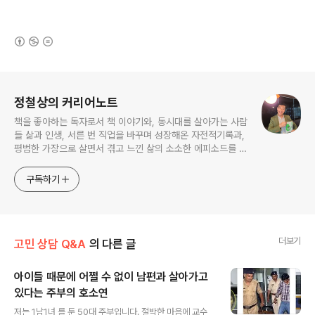
(새창열림)
로그 정보
정철상의 커리어노트
책을 좋아하는 독자로서 책 이야기와, 동시대를 살아가는 사람
들 삶과 인생, 서른 번 직업을 바꾸며 성장해온 자전적기록과,
평범한 가장으로 살면서 겪고 느낀 삶의 소소한 에피소드를 전
한다. 젊은이들의 고민해결사로 따뜻한 세상 만드는데 일조하
고픈 커리어코치, 유튜브: 정교수의 인생수업
구독하기
더보기
고민 상담 Q&A
의 다른 글
아이들 때문에 어쩔 수 없이 남편과 살아가고
있다는 주부의 호소연
글 내용
저는 1남1녀 를 둔 50대 주부입니다. 절박한 마음에 교수