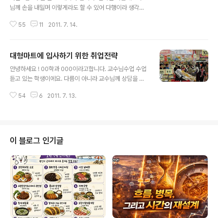
님께 손을 내밀며 이렇게라도 할 수 있어 다행이라 생각하
며 감사드립니다. 지금 저는 남편과 한 집에 살고는 있으나
55
11
2011. 7. 14.
별거 상태에 있습니다. 헌데 저는 그 상황을 받아들일 수가
없네요. 이런 대접이 너무 억울해서요. 이십 수년간 있어온
일을 어디서부터 말씀드려야 할 지... 시댁(시부모님은 돌아
대형마트에 입사하기 위한 취업전략
가셨습니다)에도 여러 가지 문제가 있지만 남편에 대해서
글 내용
만 말씀드리겠습니다. 남편은 외동종손이고 남아선호와 가
안녕하세요 ! 00학과 000이라고합니다. 교수님수업 수업
부장적이고 자기가문에 대단한 자부심이 대단한 사람입니
듣고 있는 학생이에요. 다름이 아니라 교수님께 상담을 좀
다. 첫아이가 딸이었는데 그 애가 태어 난지 한 달도 채 안
하려고 했는데요. 상담신청은 꽉 찼고, 일단 찾아서 말씀 드
돼서 억지로 회식자리로 데려가더니 아이가 운다고 아이를
54
6
2011. 7. 13.
리는 거도 괜찮지만 안 된다면 이렇게 글로 써서 상담 받는
그대로 바닥에 던져버렸습니다. 그 후부터 그 애는 아빠로
것도 괜찮을 거라고 생각해서 메일 드립니다. (이미지출처:
부터 부당한 대우를 받으면서 자랐..
파이낸셜 뉴스, 관련 링크) 저는 진로가 대형마트.. 이마트
롯데마트 홈플러스 같은 관리자로 가서 차근차근 올라 가
는 게 꿈이거든요. 그래서 마케팅 같은 데에도 관심이 많습
이 블로그 인기글
니다. 그래서 일단 공부는 열심히 하고 있는데, 그쪽으로 가
려면 뭘 어떻게 진지하게 배우고 생각해야할지 잘 가닥이
안 잡히네요.. 교수님이 저에게 충고라도 한마디 해주셨으
면 감사하겠습니다! 오늘하루도 즐거운 하루 되세요 ! 답변:
상담 일정이 이번..