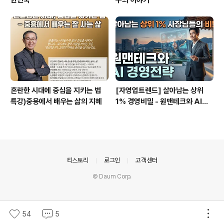
한민국
구의 이야기
혼란한 시대에 중심을 지키는 법
[자영업트렌드] 살아남는 상위
특강)중용에서 배우는 삶의 지혜
1% 경영비밀 - 원맨테크와 AI경
영전략
의안내
티스토리
로그인
고객센터
© Daum Corp.
54
5