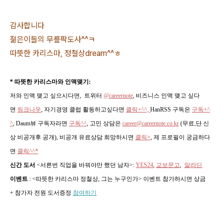
감사합니다
젊은이들의 무릎팍도사^^ㅋ
따뜻한 카리스마, 정철상dream^^ㅎ
* 따뜻한 카리스마와 인맥맺기:
저와 인맥 맺고 싶으시다면, 트위터
@careernote
, 비즈니스 인맥 맺고 싶다
면
링크나우
, 자기경영 클럽 활동하고싶다면
클릭+^^,
HanRSS 구독은
구독+^
^
, Daum뷰 구독자라면
구독^^
,
고민 상담은
career@careernote.co.kr
(무료,단 신
상 비공개후 공개)
, 비공개 유료상담 희망하시면
클릭+
, 제 프로필이 궁금하다
면
클릭^^*
신간 도서
<서른번 직업을 바꿔야만 했던 남자>
:
YES24
,
교보문고
,
알라딘
이벤트
: <따뜻한 카리스마 정철상, 그는 누구인가> 이벤트 참가하시면 상금
+ 참가자 전원 도서증정
참여하기