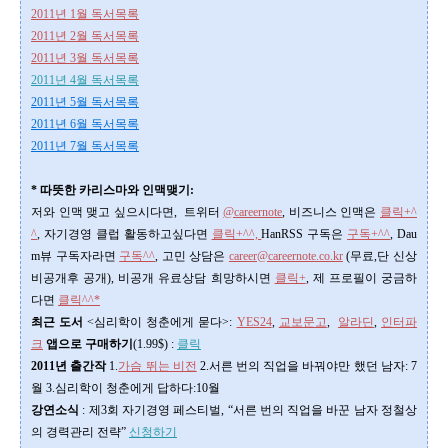
2011년 1월 독서목록
2011년 2월 독서목록
2011년 3월 독서목록
2011년 4월 독서목록
2011년 5월 독서목록
2011년 6월 독서목록
2011년 7월 독서목록
* 따뜻한 카리스마와 인맥맺기:
저와 인맥 맺고 싶으시다면, 트위터
@careernote
, 비즈니스 인맥은
클릭+^
^
, 자기경영 클럽 활동하고싶다면
클릭+^^,
HanRSS 구독은
구독+^^
, Dau
m뷰 구독자라면
구독^^
,
고민 상담은
career@careernote.co.kr
(무료,단 신상
비공개후 공개)
, 비공개 유료상담 희망하시면
클릭+
, 제 프로필이 궁금하
다면
클릭^^*
최근 도서
<심리학이 청춘에게 묻다>
:
YES24
,
교보문고
,
알라딘
,
인터파
크
앱으로 구매하기
(1.99$) :
클릭
2011년 출간작
1.
가슴 뛰는 비전
2.서른 번의 직업을 바꿔야만 했던 남자: 7
월 3.심리학이 청춘에게 답하다:10월
강연소식
: 제3회 자기경영 페스티벌, “서른 번의 직업을 바꾼 남자 정철상
의 경력관리 전략”
신청하기