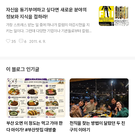
보라 감격스러운 일인 것 같습니다^^ 현재의 e북에는 다소
자신을 동기부여하고 싶다면 새로운 분야의
아쉬운 점이 있는데요. 이번 앱북은 사용자 친화적인, 사용
자가 짬짬이 콘텐츠를 접할 수 있는 실용적인 형태이기 때
정보와 지식을 접하라!
글 내용
문에 아주 유용하리라 생각합니다. 도서 판매가 정가가 13,
가장 스트레스 받는 일 중에 하나가 칼럼의 마감시한을 지
000원인데 비해 앱은 판매가가 1.99달러로 우리 돈으로
키는 일이다. 그런데 다양한 기업이나 기관들로부터 칼럼
치자면 약 2200원 정도라 파격적이라고 말할 수 있을 정
을 많이 의뢰받은 덕분에 개강으로 바쁜 3월 중에도 책을
도로 저렴한 가격이라고 볼 수 있습니다. 애플 앱으로 도서
35
6
2011. 4. 9.
많이 읽었다. 마감일에 압박감을 엄청 받으며 겨우겨우 마
를 구매한다면 도서 정..
감일에 제출했는데, 책이 없었다면 좋은 글을 결코 쓸 수 없
었을 것이다. 더불어 새로운 주제의 칼럼이 없었더라면 결
코 읽지 않았을 책들을 접하게 된 것도 나에게는 유용한 경
험이었다. 강의 역시 몇 가지 주제로만 한정해서 하면 좋으
이 블로그 인기글
려면 내가 하는 강의 주제 범위는 상당히 넓다. 덕분에 너무
많은 주제를 다룬다고 강의 못하는 사람이 아니냐는 눈총
을 받기도 한다. 그러나 알아주는 분들은 어떤 강의주제라
도 소화할 수 있는 강사라고 봐준다^^ㅎ 그 덕분에 내가 해
야 할 공부 범위가 상당히 넓다-..
부산 오면 이 정도는 먹고 가야 한
천직을 찾는 방법이 달랐던 두 친
다 아이가! #부산맛집 대방출
구의 이야기