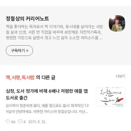
로그 정보
정철상의 커리어노트
책을 좋아하는 독자로서 책 이야기와, 동시대를 살아가는 사람
들 삶과 인생, 서른 번 직업을 바꾸며 성장해온 자전적기록과,
평범한 가장으로 살면서 겪고 느낀 삶의 소소한 에피소드를 전
한다. 젊은이들의 고민해결사로 따뜻한 세상 만드는데 일조하
고픈 커리어코치, 유튜브: 정교수의 인생수업
구독하기
더보기
책,서평,독서법
의 다른 글
심청, 도서 정가에 비해 6배나 저렴한 애플 앱
도서로 출간
글 내용
심리학이 청춘에게 묻다, 애플 앱으로도 출시! 파격적인 1.9
9달러 안녕하세요. 따뜻한 카리스마 정철상입니다. 지난
달 말에 제 도서 의 앱이 아이폰 앱스토어에 등록되었습니
46
4
2011. 5. 12.
다. MP3나 오디오, e북 등의 형태로 출간된 적은 있는데
요. 그래도 이런 디지털다운 디지털 퍼블리싱으로의 첫 행