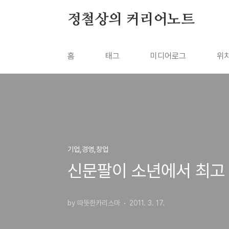
본문 바로가기
정철상의 커리어노트
홈
태그
미디어로그
위
기업,경영,창업
신문팔이 소년에서 최고 
by 따뜻한카리스마
2011. 3. 17.