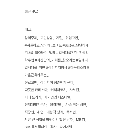
최근댓글
태그
강의주제
고민상담
기질
취업고민
#까칠하고_연약해_보여도 #중심은_단단하게
#나를_잃어버린_밀레니얼세대를위한_첫심리
학수업 #자신만의_가치를_찾으려는 #밀레니
얼세대를_위한 #심리학지침서 #마음의소리 #
마음근육키우는_
진로고민
심리학이 청춘에게 묻다
따뜻한 카리스마
커리어코치
자서전
피터 드러커
자기경영 페스티벌
인재개발전문가
경력관리
가슴 뛰는 비전
직장인
취업
내향적 성격
독서법
서른 번 직업을 바꿔야만 했던 남자
MBTI
SBS독서캠페인
강사
자기계발