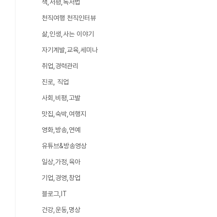
책,서평,독서법
천직여행 천직인터뷰
삶,인생,사는 이야기
자기계발,교육,세미나
취업,경력관리
진로, 직업
사회,비평,고발
맛집,숙박,여행지
영화,방송,연예
유튜브&방송영상
일상,가정,육아
기업,경영,창업
블로그,IT
건강,운동,명상