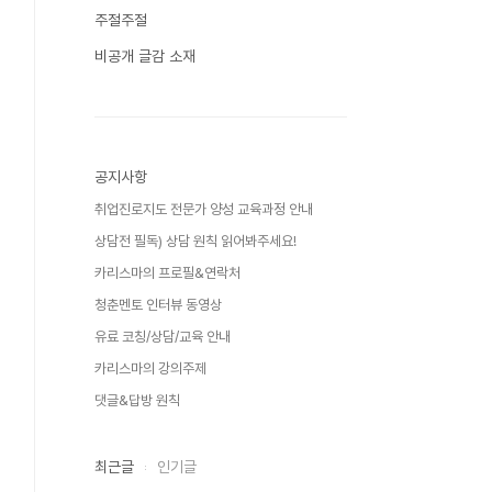
주절주절
비공개 글감 소재
공지사항
취업진로지도 전문가 양성 교육과정 안내
상담전 필독) 상담 원칙 읽어봐주세요!
카리스마의 프로필&연락처
청춘멘토 인터뷰 동영상
유료 코칭/상담/교육 안내
카리스마의 강의주제
댓글&답방 원칙
최근글
인기글