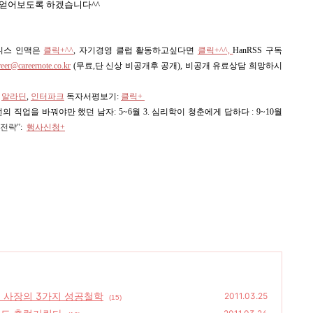
 얻어보도록 하겠습니다^^
즈니스 인맥은
클릭+^^
, 자기경영 클럽 활동하고싶다면
클릭+^^,
HanRSS 구독
reer@careernote.co.kr
(무료,단 신상 비공개후 공개)
, 비공개 유료상담 희망하시
,
알라딘
,
인터파크
독자서평보기:
클릭+
 번의 직업을 바꿔야만 했던 남자: 5~6월 3. 심리학이 청춘에게 답하다 : 9~10월
전략”
:
행사신청+
 사장의 3가지 성공철학
2011.03.25
(15)