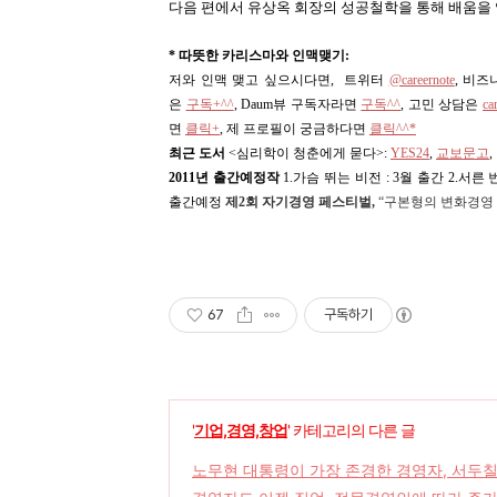
다음 편에서 유상옥 회장의 성공철학을 통해 배움을
* 따뜻한 카리스마와 인맥맺기:
저와 인맥 맺고 싶으시다면, 트위터
@careernote
, 비
은
구독+^^
, Daum뷰 구독자라면
구독^^
,
고민 상담은
ca
면
클릭+
, 제 프로필이 궁금하다면
클릭^^*
최근 도서
<심리학이 청춘에게 묻다>
:
YES24
,
교보문고
2011년 출간예정작
1.가슴 뛰는 비전 : 3월 출간 2.서른
출간예정
제2회 자기경영 페스티벌,
“구본형의 변화경영 
67
구독하기
'
기업,경영,창업
' 카테고리의 다른 글
노무현 대통령이 가장 존경한 경영자, 서두칠