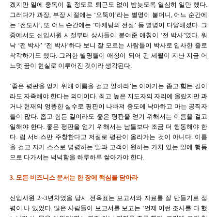
겠지만 일에 중독이 될 정도로 퇴근도 없이 밤늦도록 열심히 일만 했다.
그러다가 과장, 부장 시절에는 ‘오뚝이’라는 별명이 붙더니, 어느 순간에
는 ‘전도사’, 또 어느 순간에는 ‘마케팅의 전설’ 등 별명이 다양해졌다. 그
중에서도 신입사원 시절부터 상사들이 붙여준 애칭이 ‘전 박사’였다. 워
낙 ‘전 박사’ ‘전 박사’하다 보니 잘 모르는 사람들이 박사로 입사한 줄로
착각하기도 했다. 그러한 별명들이 애칭이 되어 긴 세월이 지난 지금 어
느덧 꿈이 현실로 이루어진 것이라 생각된다.
‘좋은 평판을 얻기 위해 이름을 걸고 일하라’는 이야기는 좁고 힘든 길이
라도 자족해야 한다는 의미이다. 최고 높은 지도자의 자리에 올랐지만 과
거나 현재의 엉뚱한 실수로 평판이 나빠져 중도에 낙마하고 마는 공직자
들이 많다. 좁고 힘든 길이라도 좋은 평판을 얻기 위해서는 이름을 걸고
일해야 한다. 좋은 평판을 얻기 위해서는 남들보다 조금 더 행동해야 한
다. 립 서비스만 주창한다고 저절로 평판이 올라가는 것이 아니다. 이름
을 걸고 자기 스스로 명령하는 일과 고객이 원하는 가치 있는 일에 행동
으로 다가서는 넉넉함을 하루하루 쌓아가야 한다.
3. 모든 비즈니스 문서는 한 장에 핵심을 담아라
신입사원 2~3년차였을 당시 전옥표는 보고서와 자료를 잘 만들기로 정
평이 나 있었다. 많은 사람들이 보고서를 보고는 ‘언제 이런 조사를 다 했