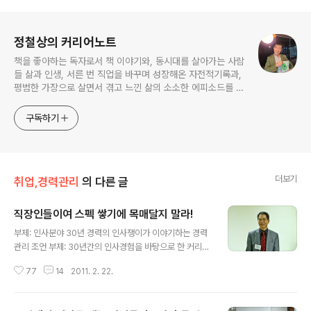
로그 정보
정철상의 커리어노트
책을 좋아하는 독자로서 책 이야기와, 동시대를 살아가는 사람
들 삶과 인생, 서른 번 직업을 바꾸며 성장해온 자전적기록과,
평범한 가장으로 살면서 겪고 느낀 삶의 소소한 에피소드를 전
한다. 젊은이들의 고민해결사로 따뜻한 세상 만드는데 일조하
고픈 커리어코치, 유튜브: 정교수의 인생수업
구독하기
더보기
취업,경력관리
의 다른 글
직장인들이여 스펙 쌓기에 목매달지 말라!
글 내용
부제: 인사분야 30년 경력의 인사쟁이가 이야기하는 경력
관리 조언 부제: 30년간의 인사경험을 바탕으로 한 커리어
코치 하영목 박사의 직장인 생존전략 커리어 코치 하영목
77
14
2011. 2. 22.
박사는 성과를 내는 사람들의 3가지 특징은 사실은 보편적
인 기준이었다고 말하며 업종에 따라, 직업에 따라, 직무에
따라서 성공의 기준은 달라질 수도 있다고 한다. 예를 들면