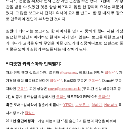
느냐?’, ‘논문을 써왔다’면서 핀잔 아닌 핀잔을 주곤 했다. 그런데 그가 칭
찬을 받을 수 있었던 것은 항상 빠뜨리지 않은 한 장짜리 요약본 때문이
었다. 그 많은 보고서나 전략기획서의 요지를 반드시 한 장 내지 두 장으
로 압축하여 전면에 부착했던 것이다.
임원이 되어서는 보고서도 한 페이지를 넘기지 못하게 했다. 사실 가장
필요한 핵심만 이야기하면 한 페이지가 넘지 않는다. 보고를 위한 보고서
가 아니라 고객을 위해 무엇을 바꿀 것인가에 집중하다보면 요란스런 준
비물은 오히려 실행의 속도를 내는 데 장해가 된다.
* 따뜻한 카리스마와 인맥맺기:
저와 인맥 맺고 싶으시다면, 트위터
@careernote
, 비즈니스 인맥은
클릭+^^
, 자
기경영 클럽 활동하고싶다면
클릭+^^,
HanRSS 구독은
구독+^^
, Daum뷰 구독
자라면
구독^^
,
고민 상담은
career@careernote.co.kr
(무료,단 신상 비공개후 공
개)
, 비공개 유료상담 희망하시면
클릭+
, 제 프로필이 궁금하다면
클릭^^*
최근 도서
<심리학이 청춘에게 묻다>
:
YES24
,
교보문고
,
알라딘
,
인터파크
독
자서평보기:
클릭+
2011년 출간예정작
1.가슴 뛰는 비전 : 3월 출간 2.서른 번의 직업을 바꿔야