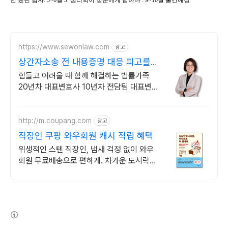
만 했던 남자: 5~6월 3. 심리학이 청춘에게 답하다 : 9~10월 출간예정
https://www.sewonlaw.com
광고
상간자소송 전 내용증명 대응 피고를
위한 전문법률사무소
힘들고 어려울 때 함께 해결하는 법률가족
20년차 대표변호사 10년차 전담팀 대표변호
사 직접 진행 비대면선임 카드할부 분할납부
단계 별 선임료 책정까지
http://m.coupang.com
광고
직장인 쿠팡 와우회원 캐시 적립 혜택
위생적인 스텐 직장인, 냄새 걱정 없이 와우
회원 무료배송으로 편하게. 차가운 도시락은
이제 그만! 로켓배송으로 받아 따뜻하게 즐겨
보세요.
(새창열림)