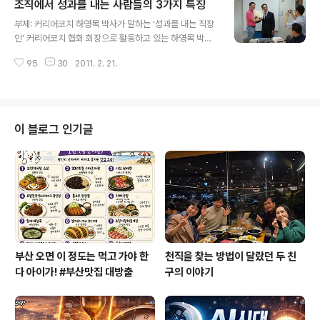
조직에서 성과를 내는 사람들의 3가지 특징
금융 업계에서는 수치적인 감각이 있고, 치밀하고 꼼꼼한
글 내용
사람이 다른 직장에서와는 달리 성공할 가능성이 높아진다
부제: 커리어코치 하영목 박사가 말하는 ‘성과를 내는 직장
는 거다. 그러나 이 경우도 중간간부 정도까지는 꼼꼼한 사
인’ 커리어코치 협회 회장으로 활동하고 있는 하영목 박사.
람이 인정을 받을 수 있다. 하지만 그 이상의 임원 자리에서
국내에서 가장 선도적인 커리어코치 중에 한 명으로 이름
는 자신을 성공으로 이끌어왔던 꼼꼼함이 오히려 독(毒)이
95
30
2011. 2. 21.
을 날리고 있다. 하지만 그가 처음부터 코치로서 강사로서
될 수도 있다는 거다. 내가 속한 직업과 내가 맡고 있는 직
작가로서 자질을 발휘했던 것은 아니었다. 직장인으로서 3
무와 직위에 따라서 필요한 능..
0여 년간의 생활이 뒷받침되지 않았다면 오늘의 성공은 결
코 없었을 것이다. 하영목 박사는 농부의 아들로 태어나서
농사일만 하다가 상업고등학교에 입학한 평범한 학생이었
이 블로그 인기글
다. 그래도 당시 최고의 직장이라고 볼 수 있는 은행원으로
서 첫 직장생활을 순조롭게 시작할 수 있었다. (이미지설명:
커리어코치 양성 교육 수료 후 하영목 박사님과 나의 기념
사진) 가족 뿐 아니라 주변 사람들도 자랑스러워했다. 보수
도 좋았다. 하지만 은행 일은 2..
부산 오면 이 정도는 먹고 가야 한
천직을 찾는 방법이 달랐던 두 친
다 아이가! #부산맛집 대방출
구의 이야기