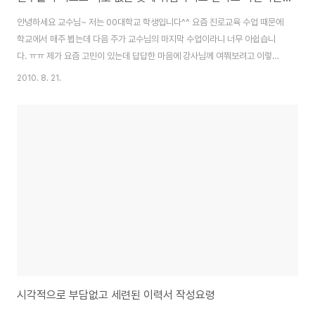
안녕하세요 교수님~ 저는 00대학교 학생입니다^^ 요즘 진로교육 수업 때문에
학교에서 매주 뵙는데 다음 주가 교수님의 마지막 수업이라니 너무 아쉽습니
다. ㅠㅠ 제가 요즘 고민이 있는데 답답한 마음에 강사님께 여쭤보려고 이렇게
메일을 보냅니다. 저는 공무원과 금융감독원을 생각하고 있는 법학과생입니다
2010. 8. 21.
제가 꿈이란 걸 정하게 된게 3학년부터였는데요 그래서 목표를 따라 가려고 우
선 학점을 1.2학년때 그다지 높은 학점을 받지 못하여 1년여 동안은 학점관리
에 신경 쓰고 하다 보니 벌써 4학년이 되었습니다 ㅠㅠ 제가 금감원을 생각한
다니까 주위에서 지방대가 무슨 그런 걸 준비하냐고 택도 없다고 면박을 주더
군요...ㅜㅜ (Daum 이미지 검색 '금융감독원' 검색결과 화면 캡쳐) 또 제가 희
망하는 공무원 또한 특수직이라..
시각적으로 부담없고 세련된 이력서 작성요령