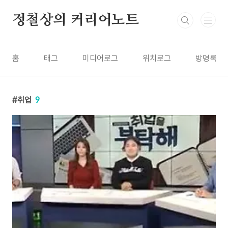
본문 바로가기
정철상의 커리어노트
홈
태그
미디어로그
위치로그
방명록
취업
9