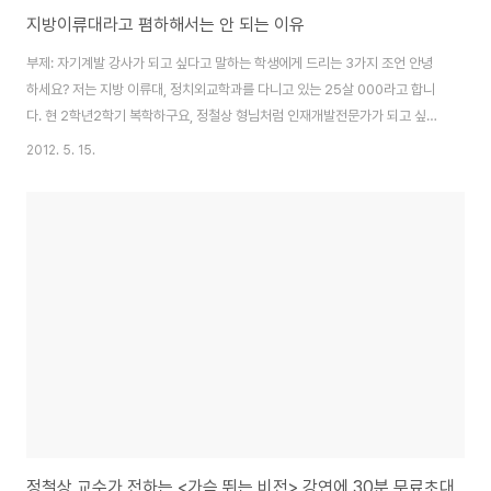
지방이류대라고 폄하해서는 안 되는 이유
부제: 자기계발 강사가 되고 싶다고 말하는 학생에게 드리는 3가지 조언 안녕
하세요? 저는 지방 이류대, 정치외교학과를 다니고 있는 25살 000라고 합니
다. 현 2학년2학기 복학하구요, 정철상 형님처럼 인재개발전문가가 되고 싶습
니다. 어려서부터 못난 제 모습에 대한 혐오감 때문에 열등감이 시작 되었습니
2012. 5. 15.
다. 무기력의 늪에 빠져 허우적거리다가.. 모 기관에서 주관하는 교육 프로그램
을 최근에 다녀오고 비전을 조금씩 찾아가는 케이스인데요. 저도 궁극적으로는
프리랜서 강사로 제가 공부하고픈 분야를 공부해서 - 마음관리, 자기탐색, 자기
계발 강의를 하는 목표를 가지고 있습니다. 그렇지만, 일단은 회사경험도 하고,
그것으로 사람들과 소통할 수 있어야 한다고 생각해서 HRD쪽으로 취업을 생
각하고 있습니다. 일단은 회사..
정철상 교수가 전하는 <가슴 뛰는 비전> 강연에 30분 무료초대