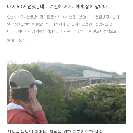
나이 50이 넘었는데도 여전히 어머니에게 잡혀 삽니다
안녕하세요? 선생님의 강의를 듣게 되어서 행운이었습니다... 정철상 강사님의
말씀 중에...(말씀을 들으면서... 내문제가 앗 .... 이거였었구나 싶었지요...) 1. 어
머니나 아버지가 넘 강해서 외향적인 자제분이 내향적인 줄 알고 내성적으로
성장한 사람도 있고.... 2. 강한 부모님께 억눌리다보니....자존감을 잃어서.... 외
2010. 10. 12.
향적인 성격인데도 불구하고, 자신의 능력보다 못하게 처신하는 사람도 있다는
말씀.... 제게 해당하는 말이었습니다.... 늦은 나이지만.... 잃어버린 저를 찾으려
고 지금도 무진 애를 쓰고 있지요.... 강사님의 그 예제 말씀이 제게 해결점과 위
로를 주었습니다... (이미지출처: Daum이미지 '어머니'검색결과 화면캡쳐) 그
리고...."심리학이 청춘에게 묻다.... "를 읽으..
선생님 물먹인 어머니, 자식을 위한 지고지순한 사랑