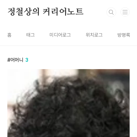
본문 바로가기
정철상의 커리어노트
홈
태그
미디어로그
위치로그
방명록
어머니
3