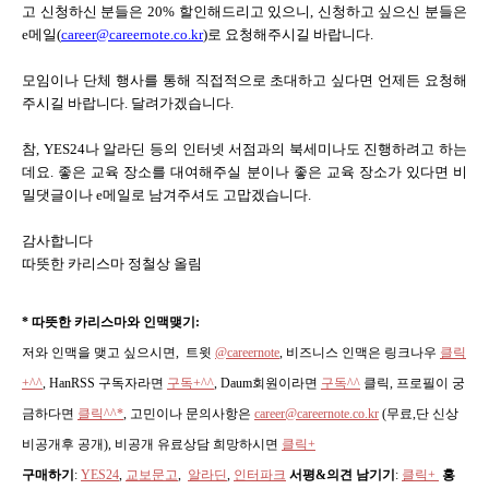
고 신청하신 분들은 20% 할인해드리고 있으니, 신청하고 싶으신 분들은
e메일(
career@careernote.co.kr
)로 요청해주시길 바랍니다.
모임이나 단체 행사를 통해 직접적으로 초대하고 싶다면 언제든 요청해
주시길 바랍니다. 달려가겠습니다.
참, YES24나 알라딘 등의 인터넷 서점과의 북세미나도 진행하려고 하는
데요. 좋은 교육 장소를 대여해주실 분이나 좋은 교육 장소가 있다면 비
밀댓글이나 e메일로 남겨주셔도 고맙겠습니다.
감사합니다
따뜻한 카리스마 정철상 올림
* 따뜻한 카리스마와 인맥맺기:
저와 인맥을 맺고 싶으시면, 트윗
@careernote
, 비즈니스 인맥은 링크나우
클릭
+^^
,
HanRSS 구독자라면
구독+^^
, Daum회원이라면
구독^^
클릭, 프로필이 궁
금하다면
클릭^^*
, 고민이나 문의사항은
career@careernote.co.kr
(무료,단 신상
비공개후 공개)
, 비공개 유료상담 희망하시면
클릭+
구매하기
:
YES24
,
교보문고
,
알라딘
,
인터파크
서평&의견 남기기
:
클릭+
홍