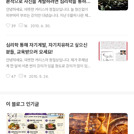
본적으로 자신을 계발하려면 심리학을 통하
글 내용
라!
안녕하세요. 따뜻한 카리스마 정철상입니다. 늘 정신없이
외부에서 부르는 강의만 다녔습니다. 지난 5월에 나온 제
신간 발간에 맞춰 전국적으로 20여 차례에 가까운 북세미
39
16
2010. 6. 30.
나를 진행했습니다. 1,2시간의 짧은 시간으로 못 다한 이야
기들이 많아서 아쉬운 점이 많았습니다. 심화과정을 운영
해보고 싶었습니다. 그래서 이번에는 제 이름으로 제가 주
심리학 통해 자기계발, 자기치유하고 싶으신
최하는 교육과정을 개최해보려고 합니다. 교육과정의 주제
는 로 정했습니다. 인간 내면의 심리, 성격, 마음을 이해함
분들, 교육받으러 오세요!
글 내용
으로써 자연스럽게 자신을 이해하고 자신을 위로하고 자신
안녕하세요. 따뜻한 카리스마 정철상입니다. 제가 주제넘
을 계발할 수 있도록 만든 교육과정입니다. 심리학을 통해
게 한 달에 서른 번의 강의가 있을 정도로 강의가 많이 있어
인간 내면의 위대한 자아를 찾아내고 아픈 자신을 위로하
서 제 이름으로 주최하는 강의를 하지 않았습니다. 게다가
고 보다 근원적인 자기계발을 하고 싶으신 분들이 있다면 1
47
9
2010. 5. 24.
아직 부족한데 너무 나서서 이름을 드리우는 것이 부끄러
일 워크샵 교육과정에 참여해주시길 바랍니다..
웠기 때문이었습니다. 하지만 이번에 제 신간 발간에 맞춰
독자들의 요구에 호응하기위해 1일 워크샵 교육을 진행해
보려고 합니다. (참고로 도서는 발간되자마자 주간베스트
에 올랐을 뿐 아니라 중학생 독자부터 50대 주부 독자에
이 블로그 인기글
이르기까지 폭넓게 재밌고 유익하다는 평을 받았습니다^^)
교육은 1회성의 한 번이 아니라 정기적으로 운영해보고자
욕심을 부려봅니다. 매월 2회씩 서울과 부산에서 진행하고
자 합니다. 심리학을 통해 내면의 위대한 자신을 찾아내고,
또 한편으로 아픈 내면의 자아를 치유하고..