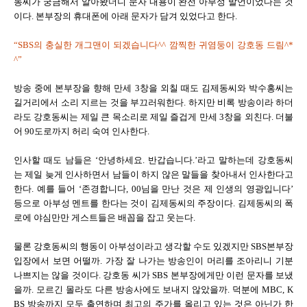
동씨가 궁금해서 알아봤더니 문자 내용이 완전 아부성 발언이었다는 것
이다. 본부장의 휴대폰에 아래 문자가 담겨 있었다고 한다.
“SBS의 충실한 개그맨이 되겠습니다^^ 깜찍한 귀염둥이 강호동 드림^*
^”
방송 중에 본부장을 향해 만세 3창을 외칠 때도 김제동씨와 박수홍씨는
길거리에서 소리 지르는 것을 부끄러워한다. 하지만 비록 방송이라 하더
라도 강호동씨는 제일 큰 목소리로 제일 즐겁게 만세 3창을 외친다. 더불
어 90도로까지 허리 숙여 인사한다.
인사할 때도 남들은 ‘안녕하세요. 반갑습니다.’라고 말하는데 강호동씨
는 제일 늦게 인사하면서 남들이 하지 않은 말들을 찾아내서 인사한다고
한다. 예를 들어 ‘존경합니다, 00님을 만난 것은 제 인생의 영광입니다’
등으로 아부성 멘트를 한다는 것이 김제동씨의 주장이다. 김제동씨의 폭
로에 야심만만 게스트들은 배꼽을 잡고 웃는다.
물론 강호동씨의 행동이 아부성이라고 생각할 수도 있겠지만 SBS본부장
입장에서 보면 어떨까. 가장 잘 나가는 방송인이 머리를 조아리니 기분
나쁘지는 않을 것이다. 강호동 씨가 SBS 본부장에게만 이런 문자를 보냈
을까. 모르긴 몰라도 다른 방송사에도 보내지 않았을까. 덕분에 MBC, K
BS 방송까지 모두 출연하며 최고의 주가를 올리고 있는 것은 아닌가 한