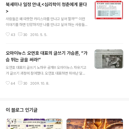
북세미나 일정 안내,<심리학이 청춘에게 묻다
>
글 내용
사람들은 왜 따뜻한 카리스마를 만나고 싶어 할까^^ 이런
이야기를 하면 민망하지만 나를 만나고 싶어 하는 사람들
이 참 많다. 특히 나를 한 번 본 사람이라면 더 나와 이야기
43
30
2010. 5. 5.
를 나누고 싶어 하는 경우가 많다. 남자로서의 매력이 있어
서 나를 보고 싶어 하는 것일까^^ 그랬으면 좋겠지만 아니
다. 어떤 고민이라도 털어놓고 싶은 것이다. 그렇게 나도 모
오마이뉴스 오연호 대표의 글쓰기 가슴론, “가
르게 상담가가 되었다... 사실 나는 누구보다 어리석고 문제
투성이였다. 그런 내 경험에서 비롯되는 삶의 변화가 사람
슴 뛰는 글을 써라!”
글 내용
들에게 좋은 인상을 주었나보다. 사실은 지적이라기보다는
오연호 대표의 글쓰기 노하우 공개!!! 오마이뉴스 자유기고
누구보다 편안하고 친근한 느낌이 들어서 어떤 이야기라도
가 글쓰기 과정에 참여했다. 오연호 대표하면 뛰어난 달필
잘 들어줄 것 같다고 한다. 예전에 가볍다고 느껴졌던 행동
로 여러 사람들에게 알려진 인물이다. 특강을 통해 공개한
들이 이제는 인간적으로 느껴지는가 보다. 나 스스로를 찾
64
30
2009. 10. 8.
오연호 대표의 글쓰기 노하우를 공개한다. 오대표 역시 보
기 위해서 부단히 애썼다. 그..
다 많은 시민들이 글 쓰는 노하우를 익혀 시민기자로서의
활동을 기대하고 있기 때문에 자신의 글쓰기 노하우를 인
터넷으로 공개하는 것에 반대하지 않을 것이라고 생각한
다. 그의 가슴 뛰는 글쓰기는 어떻게 시작되었을까. 오연호
이 블로그 인기글
대표는 88년부터 기자 생활을 시작했다. 원래는 소설가가
꿈이었다고 한다. 자유기고가 글쓰기 과정은 오마이뉴스에
서 처음으로 기획된 교육과정이었다. 인원이 얼마 되지 않