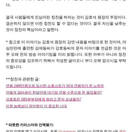
다.
결국 사람들에게 진심어린 칭찬을 하자는 것이 김효석 원장의 주장이다.
겸손하지 않으면 이런 칭찬도 할 수 없다는 것이다. 결국 자신을 낮추는
것이 칭찬의 핵심이라고 말한다.
* 참고로 이 이야기는 김효석 원장의 강연 내용을 바탕으로 한 것이며, 야
심만만에 출연한 김제동씨가 강호동씨의 문자 이야기를 언급한 것은 아
주 오래 전의 방송 이야기임을 미리 밝힙니다. 또한 아부가 아니라 칭찬
의 중요성을 강조하기 위해서 작성한 글이오니 부디 오해 없으시길 부탁
드립니다.
**칭찬과 관련한 글:
연봉 2400만원으로 입사한 쇼호스트가 억대 연봉자가 된 노하우
어떻게 알바생이 한달만에 대기업 연봉 수준으로 돈 벌었을까?
강호동은 SBS본부장에게 뭐라고 문자 보냈을까?
이젠 능력보다 유머력이 더
중요한 시대
* 따뜻한 카리스마와 인맥맺기:
저와 인맥을 맺고 싶으시면, 트윗
@careernote
, 비즈니스 인맥은 링크나우
클릭