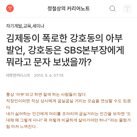
검색하기
정철상의 커리어노트
티스토리
자기계발,교육,세미나
김제동이 폭로한 강호동의 아부
발언, 강호동은 SBS본부장에게
뭐라고 문자 보냈을까?
따뜻한카리스마
2010. 5. 6. 07:15
통상 ‘아부’라고 하면 질색 하는 사람들이 많다.
직장인이라면 직상 상사에게 굽실굽실 거리는 모습을 연상할 수도 있겠
다.
내가 싫어하는 인간에게 머리를 조아리며 굽실거리는 인간을 보자면 ‘도
대체 왜 그렇게 사냐? 꼭 저렇게 비굴하게 살아가야만 하나?’라는 울렁거
림 마저 느껴진다...