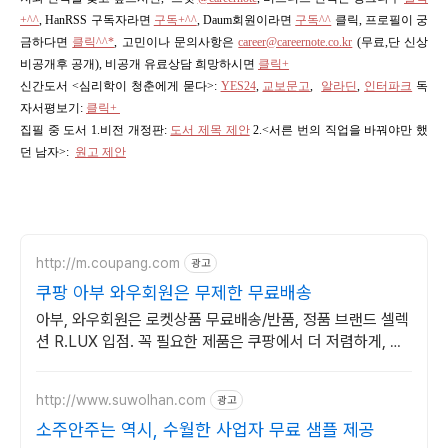
+^^
,
HanRSS 구독자라면
구독+^^
, Daum회원이라면
구독^^
클릭, 프로필이 궁
금하다면
클릭^^*
, 고민이나 문의사항은
career@careernote.co.kr
(무료,단 신상
비공개후 공개)
, 비공개 유료상담 희망하시면
클릭+
신간도서 <심리학이 청춘에게 묻다>
:
YES24
,
교보문고
,
알라딘
,
인터파크
독
자서평보기:
클릭+
집필 중 도서 1.비전 개정판:
도서 제목 제안
2.<서른 번의 직업을 바꿔야만 했
던 남자>:
원고 제안
http://m.coupang.com
광고
쿠팡 아부 와우회원은 무제한 무료배송
아부, 와우회원은 로켓상품 무료배송/반품, 정품 브랜드 셀렉
션 R.LUX 입점. 꼭 필요한 제품은 쿠팡에서 더 저렴하게, 로
켓배송으로 더 빠르게!
http://www.suwolhan.com
광고
소주안주는 역시, 수월한 사업자 무료 샘플 제공