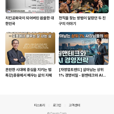
치킨공화국이 되어버린 씁쓸한 대
천직을 찾는 방법이 달랐던 두 친
한민국
구의 이야기
혼란한 시대에 중심을 지키는 법
[자영업트렌드] 살아남는 상위
특강)중용에서 배우는 삶의 지혜
1% 경영비밀 - 원맨테크와 AI경
영전략
의안내
티스토리
로그인
고객센터
© Daum Corp.