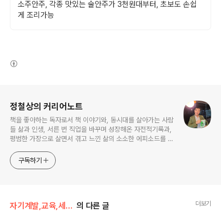
소주안주, 각종 맛있는 술안주가 3천원대부터, 초보도 손쉽
게 조리가능
(새창열림)
로그 정보
정철상의 커리어노트
책을 좋아하는 독자로서 책 이야기와, 동시대를 살아가는 사람
들 삶과 인생, 서른 번 직업을 바꾸며 성장해온 자전적기록과,
평범한 가장으로 살면서 겪고 느낀 삶의 소소한 에피소드를 전
한다. 젊은이들의 고민해결사로 따뜻한 세상 만드는데 일조하
고픈 커리어코치, 유튜브: 정교수의 인생수업
구독하기
더보기
자기계발,교육,세미나
의 다른 글