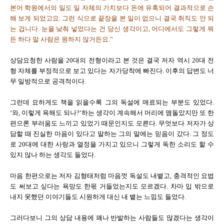
본어 학원에서의 일도 일 자체의 가치보다 돈에 유혹되어 결과적으로 손
해 보게 되었고요. 그런 식으로 끝장을 본 일이 없으니 결국 취직도 안 되
는 겁니다. 눈을 낮춰 넣었다는 건 당신 생각이고, 어디에서도 그렇게 뭐
든 하다 말 사람은 원하지 않거든요.”
상담요청한 사람을 20대의 전형이라고 본 것은 결국 저자 역시 20대 전
형 자체를 부정적으로 보고 있다는 자가당착에 빠진다. 이후의 답변도 너
무 일방적으로 공격적이다.
그런데 묘하게도 책을 읽을수록 그의 독설에 매료되는 부분도 있었다.
‘와, 이렇게 욕해도 되나?’하는 생각이 계속해서 머리에 맴돌았지만 또 한
편으론 부러움도 느끼고 있었기 때문인지도 모른다. 무엇보다 저자가 상
담할 때 진실한 마음이 있다고 말하는 그의 말에는 믿음이 갔다. 그 정도
로 20대에 대한 사랑과 열정을 가지고 있으니 그렇게 독한 소리도 할 수
있지 않나 하는 생각도 들었다.
마음 한편으로는 저자 김형태처럼 마음껏 독설도 내뱉고, 충격적인 요법
도 써보고 싶다는 욕망도 한몫 거들었는지도 모르겠다. 차마 입 밖으로
내지 못했던 이야기들도 시원하게 대신 내 뱉는 느낌도 들었다.
그러다보니 그의 상담 내용에 꽤나 반발하는 사람들도 많겠다는 생각이