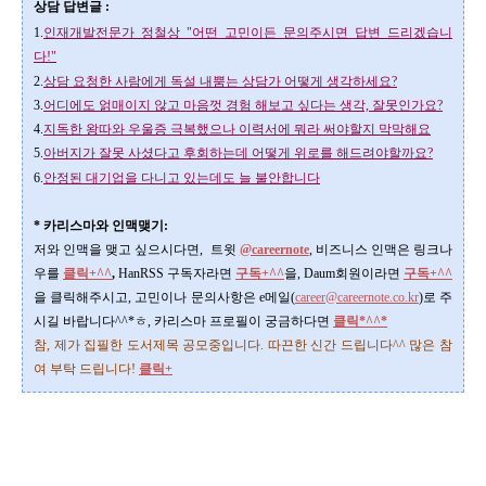
상담 답변글 :
1.
인재개발전문가 정철상 "어떤 고민이든 문의주시면 답변 드리겠습니
다!"
2.
상담 요청한 사람에게 독설 내뿜는 상담가 어떻게 생각하세요?
3.
어디에도 얽매이지 않고 마음껏 경험 해보고 싶다는 생각, 잘못인가요?
4.
지독한 왕따와 우울증 극복했으나 이력서에 뭐라 써야할지 막막해요
5.
아버지가 잘못 사셨다고 후회하는데 어떻게 위로를 해드려야할까요?
6.
안정된 대기업을 다니고 있는데도 늘 불안합니다
* 카리스마와 인맥맺기:
저와 인맥을 맺고 싶으시다면, 트윗
@careernote
, 비즈니스 인맥은 링크나
우를
클릭+^^
,
HanRSS 구독자라면
구독+^^
을, Daum회원이라면
구독+^^
을 클릭해주시고, 고민이나 문의사항은 e메일(
career@careernote.co.kr
)로 주
시길 바랍니다^^*ㅎ, 카리스마 프로필이 궁금하다면
클릭*^^*
참, 제가 집필한 도서제목 공모중입니다. 따끈한 신간 드립니다^^ 많은 참
여 부탁 드립니다!
클릭+