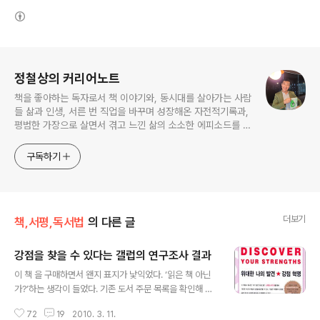
(새창열림)
로그 정보
정철상의 커리어노트
책을 좋아하는 독자로서 책 이야기와, 동시대를 살아가는 사람
들 삶과 인생, 서른 번 직업을 바꾸며 성장해온 자전적기록과,
평범한 가장으로 살면서 겪고 느낀 삶의 소소한 에피소드를 전
한다. 젊은이들의 고민해결사로 따뜻한 세상 만드는데 일조하
고픈 커리어코치, 유튜브: 정교수의 인생수업
구독하기
더보기
책,서평,독서법
의 다른 글
강점을 찾을 수 있다는 갤럽의 연구조사 결과
글 내용
이 책 을 구매하면서 왠지 표지가 낯익었다. ‘읽은 책 아닌
가?’하는 생각이 들었다. 기존 도서 주문 목록을 확인해 봐
도 그런 적이 없다고 나와서 그대로 구매했다... 인터넷으로
72
19
2010. 3. 11.
구매하다보면 가끔 이렇게 구입했던 책을 다시 구입하는