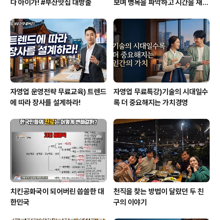
다 아이가! #부산맛집 대방출
보며 병목을 파악하고 시간을 재설
계하라
자영업 운영전략 무료교육) 트렌드
자영업 무료특강)기술의 시대일수
에 따라 장사를 설계하라!
록 더 중요해지는 가치경영
치킨공화국이 되어버린 씁쓸한 대
천직을 찾는 방법이 달랐던 두 친
한민국
구의 이야기