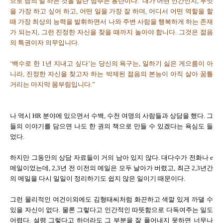
으로 남의 일 하는 것을 일단 멈추는 용단이다.’ 내가 어떤 인간인지, 무엇
을 가장 하고 싶어 하고, 어떤 일을 가장 잘 하며, 어디서 어떤 역할을 할
때 가장 최상의 능력을 발휘하면서 나와 주변 사람을 행복하게 하는 존재
가 되는지, 그런 진정한 자신을 찾을 때까지 놀아야 합니다. 그것은 젊음
의 특권이자 의무입니다.
‘백수로 한 1년 지내고 싶다’는 당신의 욕구는, 일하기 싫은 게으름이 아
니라, 진정한 자신을 찾고자 하는 박제된 젊음의 본능이 아직 살아 꿈틀
거리는 마지막 몸부림입니다.”
나 역시 HR 분야에 있으면서 수백, 수천 여명의 사람들과 상담을 했다. 그
들의 이야기를 담으면 나도 한 권의 책으로 만들 수 있겠다는 욕심도 들
었다.
하지만 그동안의 상담 자료들이 거의 남아 있지 않다. 대다수가 전화나 e
메일이었는데, 2,3년 전 이전의 메일은 모두 날아가 버렸고, 최근 2,3년간
의 메일을 다시 일일이 정리하기도 쉽지 않은 일이기 때문이다.
그런 물리적인 여건이외에도 김형태씨처럼 화끈하고 색깔 있게 까댈 수
있을 자신이 없다. 물론 그렇다고 인간적인 따뜻함으로 다독여주는 일도
어렵다. 설령 그렇다고 하더라도 그 부분을 잘 풀어내지 못하면 너무나