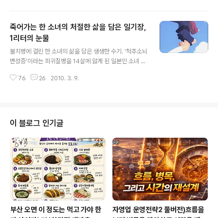
경우가 발생한다. 그런데 내용을 읽어봐도 오래 전에 읽어
서 그런지 처음 읽는 듯 읽었던 기억이 오락가락한다. 생소
죽어가는 한 소녀의 처절한 삶을 담은 일기장,
하게 느껴진다. 이 역시 반복학습이 없는 책 읽기에서 발생
하는 오류다. 한 번 보고 덮어버리는 어찌 알랴. 인상 깊은
1리터의 눈물
글 내용
책이 아니면 몇 년 후 읽었을 때 아무런 기억이 떠오르질 않
불치병에 걸린 한 소녀의 삶을 담은 생생한 수기. '척추소뇌
는 것이다. 사실 인상 깊은 책이라 하더라도 그 책의 주제나
변성증'이라는 희귀질병을 14살에 앓게 된 일본인 소녀 키
콘셉트만 떠오르지 내용은 거의 떠오르지 않는다. 영화보
토 아야. 몸이 서서히 굳어 팔도 다리도 움직일 수 없게 되
고도 영화 내용을 기억하지 못하는 것과 마찬가지 현상이
76
26
2010. 3. 9.
고 결국 말도 글도 할 수 없게 되어 서서히 죽어가는 질병을
다. 여하튼 반복되는 ..
앓고 있는 한 소녀... 아야는 14세에 병을 앓아 여러가지 치
료를 시도했으나 결국 25세의 나이로 단명하고 말았다. 은
아야가 완전히 글을 못 쓰게 되는 순간까지 일기장에 담은
글을 그대로 담고 있다. 사실 나는 이 책 을 읽기 전에 책을
이 블로그 인기글
읽으면 눈물을 펑펑 흘릴 것이라고 생각했다. 그런데 펑펑
흘리는 것은 고사하고 한 방울의 눈물도 흘리지 않았다. 부
족한 동정심과 메마른 내 감성 탓도 있겠지만 그래도 비교
적 눈물이 많은 나로서는 다소 이해하기 힘들었다. 곰곰이
생각해보..
부산 오면 이 정도는 먹고 가야 한
자영업 운영전략2 풀버전)흐름을