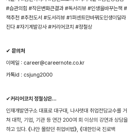
#
습관의힘
#
작은변화큰결과
#
독서리뷰
#
인생을바꾸는책
#
책추천
#
추천도서
#
도서리뷰
#1
퍼센트만바꿔도인생이달라
진다
#
자기계발강사
#
커리어코치
#
정철상
✔
문의처
이메일
: career@careernote.co.kr
카톡
id : csjung2000
✔
커리어코치 정철상은
...
인재개발연구소 대표로 대구대
,
나사렛대 취업전담교수를 거
쳐 대학
,
기업
,
기관 등 연간
200
여 회 이상의 강연과 상담을
하고 있다
.
《
나만 몰랐던 취업비법
》
,
《
대한민국 진로백