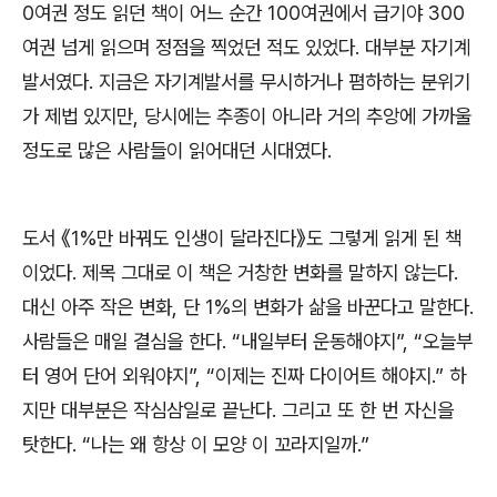
0
여권 정도 읽던 책이 어느 순간
100
여권에서 급기야
300
여권 넘게 읽으며 정점을 찍었던 적도 있었다
.
대부분 자기계
발서였다
.
지금은 자기계발서를 무시하거나 폄하하는 분위기
가 제법 있지만
,
당시에는 추종이 아니라 거의 추앙에 가까울
정도로 많은 사람들이 읽어대던 시대였다
.
도서
《
1%
만 바꿔도 인생이 달라진다
》
도 그렇게 읽게 된 책
이었다
.
제목 그대로 이 책은 거창한 변화를 말하지 않는다
.
대신 아주 작은 변화
,
단
1%
의 변화가 삶을 바꾼다고 말한다
.
사람들은 매일 결심을 한다
. “
내일부터 운동해야지
”, “
오늘부
터 영어 단어 외워야지
”, “
이제는 진짜 다이어트 해야지
.”
하
지만 대부분은 작심삼일로 끝난다
.
그리고 또 한 번 자신을
탓한다
. “
나는 왜 항상 이 모양 이 꼬라지일까
.”