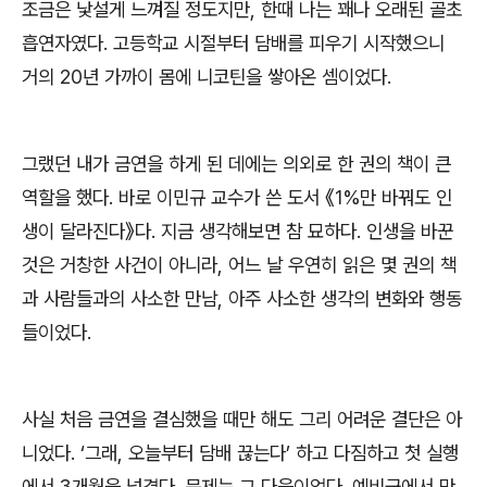
조금은 낯설게 느껴질 정도지만
,
한때 나는 꽤나 오래된 골초
흡연자였다
.
고등학교 시절부터 담배를 피우기 시작했으니
거의
20
년 가까이 몸에 니코틴을 쌓아온 셈이었다
.
그랬던 내가 금연을 하게 된 데에는 의외로 한 권의 책이 큰
역할을 했다
.
바로 이민규 교수가 쓴 도서
《
1%
만 바꿔도 인
생이 달라진다
》
다
.
지금 생각해보면 참 묘하다
.
인생을 바꾼
것은 거창한 사건이 아니라
,
어느 날 우연히 읽은 몇 권의 책
과 사람들과의 사소한 만남
,
아주 사소한 생각의 변화와 행동
들이었다
.
사실 처음 금연을 결심했을 때만 해도 그리 어려운 결단은 아
니었다
. ‘
그래
,
오늘부터 담배 끊는다
’
하고 다짐하고 첫 실행
에서
3
개월을 넘겼다
.
문제는 그 다음이었다
.
예비군에서 만