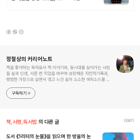
(새창열림)
로그 정보
정철상의 커리어노트
책을 좋아하는 독자로서 책 이야기와, 동시대를 살아가는 사람
들 삶과 인생, 서른 번 직업을 바꾸며 성장해온 자전적기록과,
평범한 가장으로 살면서 겪고 느낀 삶의 소소한 에피소드를 전
한다. 젊은이들의 고민해결사로 따뜻한 세상 만드는데 일조하
고픈 커리어코치, 유튜브: 정교수의 인생수업
구독하기
더보기
책,서평,독서법
의 다른 글
도서 《1리터의 눈물》을 읽으며 한 방울의 눈