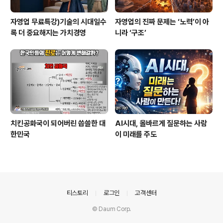
자영업 무료특강)기술의 시대일수
자영업의 진짜 문제는 ‘노력’이 아
록 더 중요해지는 가치경영
니라 ‘구조’
치킨공화국이 되어버린 씁쓸한 대
AI시대, 올바르게 질문하는 사람
한민국
이 미래를 주도
의안내
티스토리
로그인
고객센터
© Daum Corp.