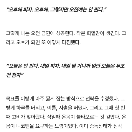
“
오후에 피자
.
오후에
.
그렇지만 오전에는 안 핀다
.”
그렇게 나는 오전 금연에 성공한다
.
작은 희열감이 생긴다
.
그
리고 오후가 되면 또 이렇게 다짐했다
.
“
오늘은 안 핀다
.
내일 피자
.
내일 필 거니까 일단 오늘은 무조
건 참자
”
목표를 이렇게 아주 짧게 잡는 방식으로 전략을 수정했다
.
그
렇게 하루를 버티고
,
이틀
,
사흘을 버텼다
.
그리고 그때 첫 번
째 고비가 찾아왔다
.
삼일째 온몸이 불타오르는 것 같았다
.
온
몸이 니코틴을 요구하는 느낌이었다
.
이미 중독상태가 심각