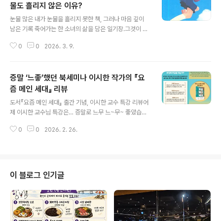
물도 흘리지 않은 이유?
글 내용
눈물 많은 내가 눈물을 흘리지 못한 책, 그러나 마음 깊이
남은 기록 죽어가는 한 소녀의 삶을 담은 일기장.그것이 바
로 도서《1리터의 눈물》이다. 이 책은 일본의 소녀 키토 아
0
0
2026. 3. 9.
야가 남긴 실제 기록을 담고 있다. 평범하고 건강했던 한 소
녀가 열다섯 살의 어느 날, ‘척수소뇌변성증’이라는 희귀 불
치병 판정을 받는다. 병은 서서히 그러나 확실하게 그녀의
증말 ‘느좋’했던 북세미나 이시한 작가의 『요
몸을 잠식한다. 처음에는 자주 넘어지고, 걸음이 흔들리고,
말이 어눌해진다. 시간이 지날수록 팔과 다리가 굳어가고,
즘 메인 세대』 리뷰
글 내용
결국 말도 글도 자유롭게 할 수 없게 된다. 결국은 온 몸과
도서『요즘 메인 세대』 출간 기념, 이시한 교수 특강 리뷰어
뼈마디까지 모두 굳어버리고 만다. 그렇게 아야는 스물다
제 이시한 교수님 특강은… 증말로 느무 느~무~ 좋았습니
섯이라는 짧은 삶을 살다 세상을 떠났다. 그러나 그 마지막
다.요즘 유행어로 말하면 그냥 ‘느좋’ 그 자체.최근 몇 년간
순간까지도 일기 쓰기를 멈추지 않았다. 이 책은 완전히 글
0
0
2026. 2. 26.
들은 강의 중에서도 최고의 강의였답니다.이번 특강은 신
을 쓸 수 없게..
간 『요즘 메인 세대』 출간에 맞춰 온라인으로 진행됐는데
요.“이것이 정답이다!”는 식으로 내용을 던지는 방식이 아
니라,스토리 하나 하나, 한 문장 한 문장이 귀에 쏙쏙 박히
게 천천히, 차근차근, 폭넓으면서도 정밀하고, 설득력 있게
이 블로그 인기글
그러면서도 위트있게 결말을 향해 ‘빌드업’을 해가시더라
고요.그래서 더 큰 울림이 있었답니다. 세대를 통틀어 아우
르는 세대별 이야기를 들으며,“아… 내가 50대를 잘 살아
왔구나” 하는 위안이 되기도 하고,동시에 “아… 내가 온전
하게 세대를 다 이해하..