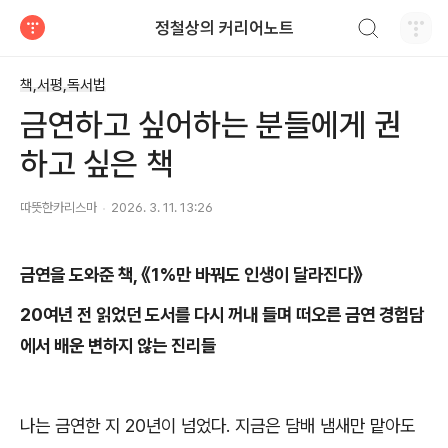
검색하기
정철상의 커리어노트
티스토리
책,서평,독서법
금연하고 싶어하는 분들에게 권
하고 싶은 책
따뜻한카리스마
2026. 3. 11. 13:26
금연을 도와준 책
,
《
1%
만 바꿔도 인생이 달라진다
》
20여년 전 읽었던 도서를 다시 꺼내 들며 떠오른 금연 경험담
에서 배운 변하지 않는 진리들
나는 금연한 지
20
년이 넘었다
.
지금은 담배 냄새만 맡아도