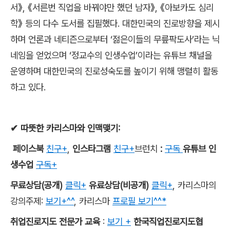
서
》
,
《
서른번 직업을 바꿔야만 했던 남자
》
,
《
아보카도 심리
학
》
등의 다수 도서를 집필했다
.
대한민국의 진로방향을 제시
하며 언론과 네티즌으로부터
‘
젊은이들의 무릎팍도사
’
라는 닉
네임을 얻었으며
‘
정교수의 인생수업
’
이라는 유튜브 채널을
운영하며 대한민국의 진로성숙도를 높이기 위해 맹렬히 활동
하고 있다
.
✔
따뜻한 카리스마와 인맥맺기
:
페이스북
친구+
,
인스타그램
친구+
브런치
:
구독
유튜브 인
생수업
구독+
무료상담
(
공개
)
클릭+
유료상담
(
비공개
)
클릭+
,
카리스마의
강의주제
:
보기+^^
,
카리스마
프로필 보기^^*
취업진로지도 전문가 교육
:
보기 +
한국직업진로지도협