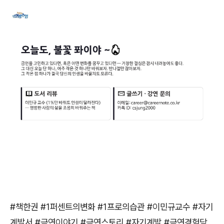
#
책한권
#1
퍼센트의변화
#1
프로의습관
#
이민규교수
#
자기
계발서
#
금연이야기
#
금연스토리
#
자기계발
#
금연경험담