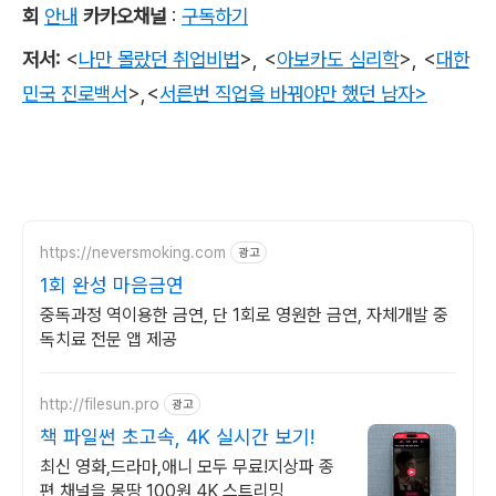
회
안내
카카오채널
:
구독하기
저서
:
<
나만 몰랐던 취업비법
>,
<
아보카도 심리학
>,
<
대한
민국 진로백서
>
,
<
서른번 직업을 바꿔야만 했던 남자>
https://neversmoking.com
광고
1회 완성 마음금연
중독과정 역이용한 금연, 단 1회로 영원한 금연, 자체개발 중
독치료 전문 앱 제공
http://filesun.pro
광고
책 파일썬 초고속, 4K 실시간 보기!
최신 영화,드라마,애니 모두 무료!지상파 종
편 채널을 몽땅 100원,4K 스트리밍