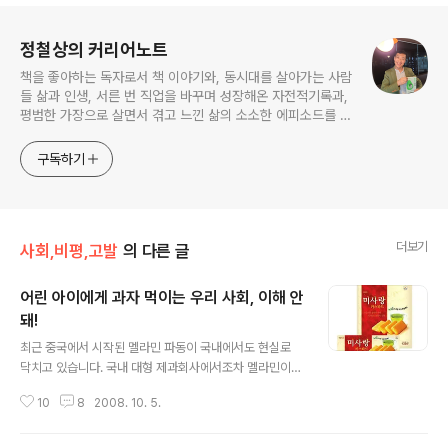
로그 정보
정철상의 커리어노트
책을 좋아하는 독자로서 책 이야기와, 동시대를 살아가는 사람
들 삶과 인생, 서른 번 직업을 바꾸며 성장해온 자전적기록과,
평범한 가장으로 살면서 겪고 느낀 삶의 소소한 에피소드를 전
한다. 젊은이들의 고민해결사로 따뜻한 세상 만드는데 일조하
고픈 커리어코치, 유튜브: 정교수의 인생수업
구독하기
더보기
사회,비평,고발
의 다른 글
어린 아이에게 과자 먹이는 우리 사회, 이해 안
돼!
글 내용
최근 중국에서 시작된 멜라민 파동이 국내에서도 현실로
닥치고 있습니다. 국내 대형 제과회사에서조차 멜라민이
검출되어 파문이 일고 있습니다. 이름 없는 제품들에는 오
10
8
2008. 10. 5.
죽하겠습니까. 이런 사태니 아이들에게 과자 먹이기가 여
간 불편한 것이 아닙니다. (이미지출처: 해태제과 홈페이
지) 그런데 비단 멜라민 파동이 아니라 하더라도 아이들에