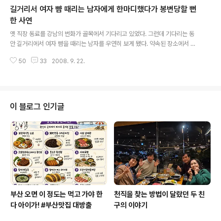
길거리서 여자 뺨 때리는 남자에게 한마디했다가 봉변당할 뻔
게 과자 자체가 좋지 못합니다. 특히 어린이들의 육체적인
발달에 좋지 못할 뿐 아니라, 정신적 건강에도 상당히 좋지
한 사연
글 내용
못합니다.경우에 따라 상당수의 병이 우리들이 먹고 있는
옛 직장 동료를 강남의 번화가 골목에서 기다리고 있었다. 그런데 기다리는 동
음식으로 인해서 발생되는 경우가 많기 때문이죠. 미국의
안 길거리에서 여자 뺨을 때리는 남자를 우연히 보게 됐다. 약속된 장소에서 나
한 조사에 따르면 청소년 범죄자들의 상당수가 초콜릿과
를 픽업하러 오기로 한 상황이라 골목으로 멀어져 가는 두 남녀를 따라가기도
과자류 섭취를 많이 해서 문제가 있다고 들었습니다. 그런
50
33
2008. 9. 22.
용이하지도 않았다. '어떻게 할까'하고 예의주시하며 보고 있었다. 그런데 멀리
데 우리 사회는 과자에 대해서 비교적 관대한 편입..
가지 않고 다시 티격태격하더니 다시 여자의 뺨 때리는 모습이 보였다. 그런데
도 여자의 저항이 많지 않은 것으로 봐서 부부사이인 듯도 보였다. '말려볼까, 신
고할까, 사진을 찍어둘까, 동영상을 찍어둘까' 하는 여러 생각들이 순간적으로
들었다. 부부사이라면 개인사인데 굳이 내가 관여한다는 것이 주제넘는 행동인
이 블로그 인기글
것 같아서 일단 멀리서 지켜보았다. 그렇게 멀리서 지켜보고 있는데 이 남자분
의 폭력이 갈수록 더 격해..
부산 오면 이 정도는 먹고 가야 한
천직을 찾는 방법이 달랐던 두 친
다 아이가! #부산맛집 대방출
구의 이야기