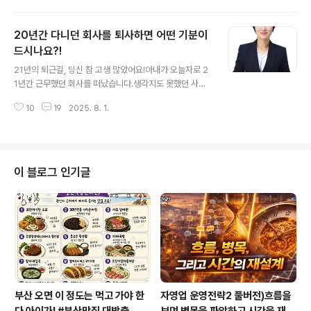
요.”예전에도 시력이 좋지는 않았지만, 이제는 완전히 앞을
볼 수 없게 되었다는 고백이었습니다. “이제는 전과는 완전
20년간 다니던 회사를 퇴사하면 어떤 기분이
히 다른 삶을 살아야 할 것 같아요. 앞으로 살아갈 길을 생
각하다보니 계속해서 교수님 생각이 났어요.” 스무살이었
드시나요?!
글 내용
던 그녀는 이제 30대 후반의 나이에 결혼해서 세 아이의
21년의 퇴근길, 당신 참 고생 많았어요!아내가 오늘자로 2
엄마이고, 꽤 괜찮은 방송국에서 일하다 휴직 중이라 했습
1년간 근무했던 회사를 떠났습니다.생각지도 못했던 사정
니다. 이야기를 나누다 보니, 우리가 처음 만난 시점은 20
으로, 갑작스럽고 빠르게 결정되어 버린 퇴사.이번 주는 아
여 년 전으로 거슬러 올라갔습니다. 제가 나사렛대학교에
10
19
2025. 8. 1.
내에게 폭풍우 같은 시간들이었을 겁니다. 감정의 파도가
겸임교수로 부임한 첫 해에..
가슴 깊숙이 출렁였고,밤잠을 설칠 만큼 마음이 요동쳤던
나날들이었습니다.단지 다른 회사로부터 스카우트 제안을
받았다는 것만으로는모든 이야기를 설명할 수 없는 시간들
이었습니다.차마 말로 다 전할 수 없는 사연들이 그 뒤에 숨
이 블로그 인기글
어 있습니다.그래도 누군가를 원망하기보다는,그저 묵묵히
이 시간을 잘 지나가려 합니다.좋든 싫든, 미운 정 고운 정
다 든 회사를 떠나는 건누구에게나 결코 쉬운 일이 아니니
까요. 저는 이직을 여러 번 해본 사람으로서,그 마음을 조금
은 알고 있습니다.불과 2년을 다닌..
부산 오면 이 정도는 먹고 가야 한
자영업 운영전략2 풀버전)흐름을