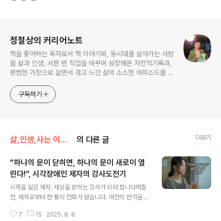
로그 정보
정철상의 커리어노트
책을 좋아하는 독자로서 책 이야기와, 동시대를 살아가는 사람
들 삶과 인생, 서른 번 직업을 바꾸며 성장해온 자전적기록과,
평범한 가장으로 살면서 겪고 느낀 삶의 소소한 에피소드를 전
한다. 젊은이들의 고민해결사로 따뜻한 세상 만드는데 일조하
고픈 커리어코치, 유튜브: 정교수의 인생수업
구독하기
더보기
삶,인생,사는 이야기
의 다른 글
“하나의 문이 닫히면, 하나의 문이 새로이 열
린다!”, 시각장애인 제자의 강사도전기
글 내용
시력을 잃은 제자, 세상을 밝히는 강사가 되려 합니다며칠
전, 제자로부터 한 통의 전화가 왔습니다. 여전히 반가운 목
소리였습니다. 하지만 목소리 너머엔 마음 아픈 현실이 묻
7
15
2025. 8. 8.
어 있었습니다. “교수님… 저, 이제 시력을 모두 다 잃었어