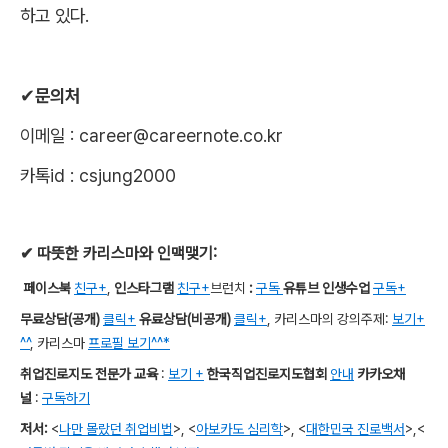
하고 있다
.
✔
문의처
이메일
: career@careernote.co.kr
카톡
id : csjung2000
✔
따뜻한 카리스마와 인맥맺기
:
페이스북
친구+
,
인스타그램
친구+
브런치
:
구독
유튜브 인생수업
구독+
무료상담
(
공개
)
클릭+
유료상담
(
비공개
)
클릭+
,
카리스마의 강의주제
:
보기+
^^
,
카리스마
프로필 보기^^*
취업진로지도 전문가 교육
:
보기 +
한국직업진로지도협회
안내
카카오채
널
:
구독하기
저서
:
<
나만 몰랐던 취업비법
>,
<
아보카도 심리학
>,
<
대한민국 진로백서
>
,
<