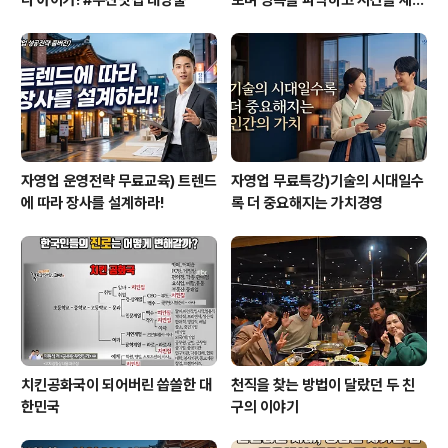
다 아이가! #부산맛집 대방출
보며 병목을 파악하고 시간을 재설
계하라
자영업 운영전략 무료교육) 트렌드
자영업 무료특강)기술의 시대일수
에 따라 장사를 설계하라!
록 더 중요해지는 가치경영
치킨공화국이 되어버린 씁쓸한 대
천직을 찾는 방법이 달랐던 두 친
한민국
구의 이야기