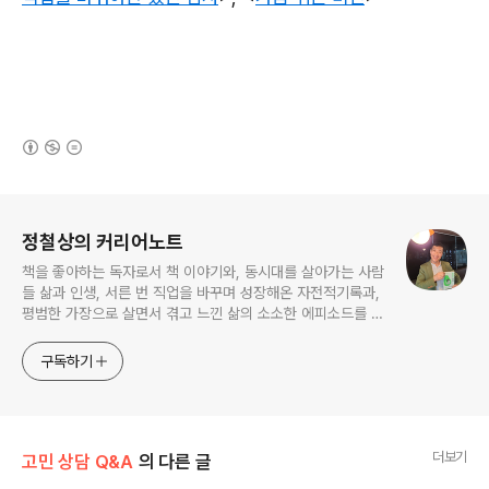
(새창열림)
로그 정보
정철상의 커리어노트
책을 좋아하는 독자로서 책 이야기와, 동시대를 살아가는 사람
들 삶과 인생, 서른 번 직업을 바꾸며 성장해온 자전적기록과,
평범한 가장으로 살면서 겪고 느낀 삶의 소소한 에피소드를 전
한다. 젊은이들의 고민해결사로 따뜻한 세상 만드는데 일조하
고픈 커리어코치, 유튜브: 정교수의 인생수업
구독하기
더보기
고민 상담 Q&A
의 다른 글