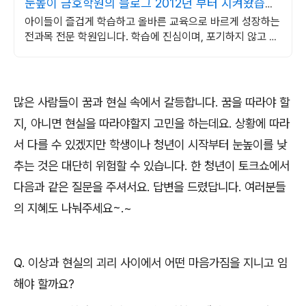
눈높이 금호학원의 블로그 2012년 부터 지켜왔습니
다
아이들이 즐겁게 학습하고 올바른 교육으로 바르게 성장하는
전과목 전문 학원입니다. 학습에 진심이며, 포기하지 않고 끌
고 밀어 올려드립니다. 수포자, 영포자 환영!
많은 사람들이 꿈과 현실 속에서 갈등합니다
.
꿈을 따라야 할
지
,
아니면 현실을 따라야할지 고민을 하는데요
.
상황에 따라
서 다를 수 있겠지만 학생이나 청년이 시작부터 눈높이를 낮
추는 것은 대단히 위험할 수 있습니다
.
한 청년이 토크쇼에서
다음과 같은 질문을 주셔서요
.
답변을 드렸답니다
.
여러분들
의 지혜도 나눠주세요
~.~
Q.
이상과 현실의 괴리 사이에서 어떤 마음가짐을 지니고 임
해야 할까요
?