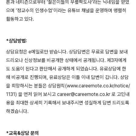
론과 네티즌으로부터
‘
젊은이들의 무릎팍도사
’
라는 닉네임을 얻었
으며
‘
정교수의 인생수업
’
이라는 유튜브 채널을 운영하며 맹렬히
활동하고 있다
.
*
상담방법
:
상담요청은
e
메일로만 받습니다
.
상담답변은 무료로 답변을 보내
드리오나 신상정보를 비공개한 상태에서 공개됩니다
.
제
3
자에게
도 도움이 된다고 판단해서 공개하게 되었습니다
.
유료상담에 한
해 비공개로 진행되며
,
유료상담은 이틀 이내 답변이 갑니다
.
상담
을 희망하시는 분들은 상담원칙
(www.careernote.co.kr/notice/
1131)
을 먼저 읽어 보시고
career@careernote.co.kr
로 고민내
용을 최대한 상세히 기록해서 보내주시면 성실하게 답변 드리도록
하겠습니다
.
*
교육
&
상담 문의