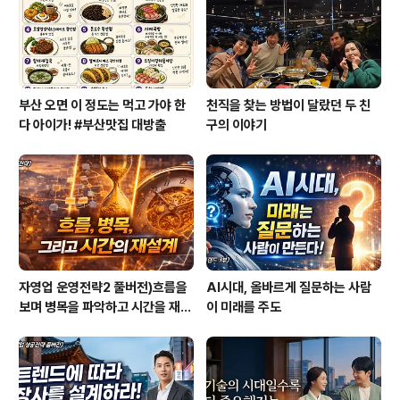
야할 지도 고민되고,,, 커리어를 어떻게 쌓아야 이후에 도움
이 될까요?! Q2. 전공을 살리기엔 제 전..
부산 오면 이 정도는 먹고 가야 한
천직을 찾는 방법이 달랐던 두 친
다 아이가! #부산맛집 대방출
구의 이야기
자영업 운영전략2 풀버전)흐름을
AI시대, 올바르게 질문하는 사람
보며 병목을 파악하고 시간을 재설
이 미래를 주도
계하라