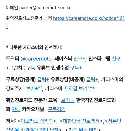
이메일
career@careernote.co.kr
취업진로지도전문가 과정
https://careernote.co.kr/notice/161
1
*
따뜻한 카리스마와 인맥맺기
:
트위터
@careernote
,
페이스북
친구+
,
인스타그램
친구
+
브런치
:
구독
유튜브 인생수업
구독+
무료상담
(
공개
)
클릭+
유료상담
(
비공개
)
클릭+
,
카리스마의
강의주제
:
보기+^^
,
카리스마
프로필 보기^^*
취업진로지도 전문가 교육
:
보기 +
한국직업진로지도협
회
안내
카카오채널
:
구독하기
저서
:
<
아보카도 심리학
>,
<
대한민국 진로백서
>
,
<
서른번
직업을 바꿔야만 했던 남자
>,
<
가슴 뛰는 비전
>