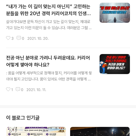
“내가 가는 이 길이 맞는지 아닌지” 고민하는
분들을 위한 20년 경력 커리어코치의 인생조
글 내용
언
살아가다보면 문득 자신이 가고 있는 길이 맞는지, 제대로
가고 있는지 이런 의문이 들 수 있습니다. 여러분은 그럴 때
없으셨나요? 그럴 때 어떻게 해결해보셨는지 해법도 공유
3
0
2021. 10. 20.
해주세요. 청년들은 꼭 직접 경험해보는 방법 밖에 없느냐
고 묻는데요. 그들에게 큰 삶의 지혜 되겠습니다. 저는 왜
경험이 그토록 중요한지와 더불어 그 외의 방법도 말씀 올
전공 아닌 분야로 가려니 두려운데요. 커리어
렸는데요. 특히 전문가와의 만남에 대해서 강조했는데 어
려운 상황에 놓여 있거나 역량을 업그레이드하고 싶은 분
어떻게 쌓아야 하나요?
글 내용
들에게도 분명 작은 지혜가 되실 겁니다. 유튜브로 보기: ht
: 꿈을 어떻게 세부적으로 정해야 할지, 커리어를 어떻게 쌓
tps://youtu.be/ji54ta4qbRs 질문내용: Q. “지금 제가
아야 될지 고민입니다. 꿈이 있어도 어떤 경력을 어떻게 쌓
가고 있는 이 길이 맞나... 하는 생각이 듭니다...! 높다기엔
아야 좋을지 고민하는 청춘들이 많습니다. 또 한편으로는
낮고, 낮다기엔 높은 그런 심리상황은 어떻게 볼 수 있을까
1
0
2021. 10. 11.
전공을 살려서 취업하고 싶은 청년들도 있는데요. 문제는
요..
자기보다 뛰어난 전공자들이 너무 많아 과연 전공을 살려
야 할지 새로운 분야로 뛰어들어야 할지 고민하는 청춘들
도 있습니다. 이런 청년들의 질문에 여러분들의 의견과 지
혜도 나눠주세요. 제 답변은 유튜브와 블로그로도 공개합
이 블로그 인기글
니다. 영상보다 텍스트 선호하시는 분들은 영상의 후반부
를 봐주시거나 블로그로도 내용 보실 수 있습니다. Q1. 대
학교신입생인데요. 꿈의 영역중에 세부적으로 어떻게 정해