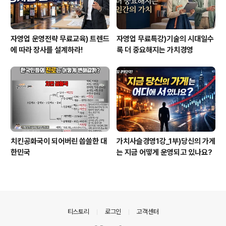
자영업 운영전략 무료교육) 트렌드
자영업 무료특강)기술의 시대일수
에 따라 장사를 설계하라!
록 더 중요해지는 가치경영
치킨공화국이 되어버린 씁쓸한 대
가치사슬경영1강_1부)당신의 가게
한민국
는 지금 어떻게 운영되고 있나요?
의안내
티스토리
로그인
고객센터