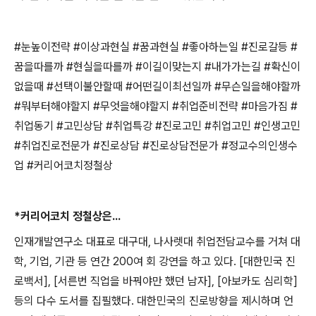
#
눈높이전략
#
이상과현실
#
꿈과현실
#
좋아하는일
#
진로갈등
#
꿈을따를까
#
현실을따를까
#
이길이맞는지
#
내가가는길
#
확신이
없을때
#
선택이불안할때
#
어떤길이최선일까
#
무슨일을해야할까
#
뭐부터해야할지
#
무엇을해야할지
#
취업준비전략
#
마음가짐
#
취업동기
#
고민상담
#
취업특강
#
진로고민
#
취업고민
#
인생고민
#
취업진로전문가
#
진로상담
#
진로상담전문가
#
정교수의인생수
업
#
커리어코치정철상
*
커리어코치 정철상은
...
인재개발연구소 대표로 대구대
,
나사렛대 취업전담교수를 거쳐 대
학
,
기업
,
기관 등 연간
200
여 회 강연을 하고 있다
. [
대한민국 진
로백서
], [
서른번 직업을 바꿔야만 했던 남자
], [
아보카도 심리학
]
등의 다수 도서를 집필했다
.
대한민국의 진로방향을 제시하며 언