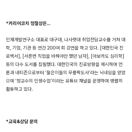
*
커리어코치 정철상은
...
인재개발연구소 대표로 대구대
,
나사렛대 취업전담교수를 거쳐 대
학
,
기업
,
기관 등 연간
200
여 회 강연을 하고 있다
. [
대한민국 진
로백서
], [
서른번 직업을 바꿔야만 했던 남자
], [
아보카도 심리학
]
등의 다수 도서를 집필했다
.
대한민국의 진로방향을 제시하며 언
론과 네티즌으로부터
‘
젊은이들의 무릎팍도사
’
라는 닉네임을 얻었
으며
‘
정교수의 인생수업
’
이라는 유튜브 채널을 운영하며 맹렬히
활동하고 있다
.
*
교육
&
상담 문의