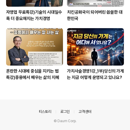
자영업 무료특강)기술의 시대일수
치킨공화국이 되어버린 씁쓸한 대
록 더 중요해지는 가치경영
한민국
혼란한 시대에 중심을 지키는 법
가치사슬경영1강_1부)당신의 가게
특강)중용에서 배우는 삶의 지혜
는 지금 어떻게 운영되고 있나요?
의안내
티스토리
로그인
고객센터
© Daum Corp.