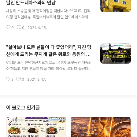
달인 안드레아스와의 만남
글 내용
세상의 스승을 찾아 천직여행을 떠납니다~^^ 제1회 천직
여행 천직인터뷰, 독일수제맥주의 달인 안드레아스와의 만
남 어제는 그 어떤 날보다 겁이 나면서도 또 한편으로는 가
0
0
2021. 4. 15.
슴이 두근거리고 설레는 날이었습니다. 저는 청년들이 천
직을 어떻게 찾을 수 있느냐고 질문하면 ‘천직 따위는 없다
며 천직은 만들어 가는 거’라고 강조해왔습니다. 물론 그 믿
"살아보니 모든 날들이 다 좋았더라", 지친 당
음에는 변함이 없지만 천직을 찾으려는 노력만큼은 분명
중요한 과제라는 생각이 들어서요. 제 남은 평생의 과업으
신에게 드리는 무지개 같은 위로와 응원의 동
글 내용
로 정했습니다. 천직을 찾은 사람들을 찾아 그들의 지혜와
기부여 영상
여러분 모두 안녕하신지요?! 코로나19가 오랫동안 지속되
노하우를 배워 사람들이 자신만의 천직을 찾는 것을 돕고
어 힘들고 지친 분들이 많을 거라 생각됩니다. 다 끝났다고
궁극적으로는 자신만의 천직을 만들어 나갈 수 있도록 돕
생각되는데도 상황은 그리 밝아만 보이지 않습니다. 그렇
고자 하는 프로젝트입니다. 그래서 ‘천직여행 천직인터
2
0
2021. 2. 17.
지만 그 가운데에서도 저는 한줄기 빛과 희망을 봅니다. 살
뷰’를 기획해왔는데요. 어제가 그 첫 번째 천직드..
다보면 힘들고 어려운 때가 있는데요. 돌아보니 모두 다 좋
은 성장의 밑거름이 되더라고요. 어린시절의 우리는 늘 맑
고 화창하고 근심걱정 없는 그런 날들을 꿈꾸지요. 하지만
그런 날들이 우리 삶에서 영원히 지속될 수 없다는 사실을
이 블로그 인기글
누구나 다 잘 알 겁니다. 지난해 말에 강의 가는 길에 느낀
인생깨달음이 있어서요. ‘살아보니 모든 날들이 다 좋았더
라’는 주제로 영상을 담았는데요. 내용이 너무 좋아서요. 혼
자 자뻑하며 유튜브 구독자 1천명 돌파하면 그 때 공개하자
며 아껴두었던 영상인데요. ..