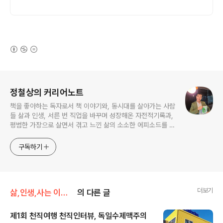
(새창열림)
로그 정보
정철상의 커리어노트
책을 좋아하는 독자로서 책 이야기와, 동시대를 살아가는 사람
들 삶과 인생, 서른 번 직업을 바꾸며 성장해온 자전적기록과,
평범한 가장으로 살면서 겪고 느낀 삶의 소소한 에피소드를 전
한다. 젊은이들의 고민해결사로 따뜻한 세상 만드는데 일조하
고픈 커리어코치, 유튜브: 정교수의 인생수업
구독하기
더보기
삶,인생,사는 이야기
의 다른 글
제1회 천직여행 천직인터뷰, 독일수제맥주의