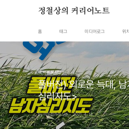
본문 바로가기
정철상의 커리어노트
홈
태그
미디어로그
위
책,서평,독서법
풀버전) 외로운 늑대, 
심리지도>
by 따뜻한카리스마
2021. 4. 16.