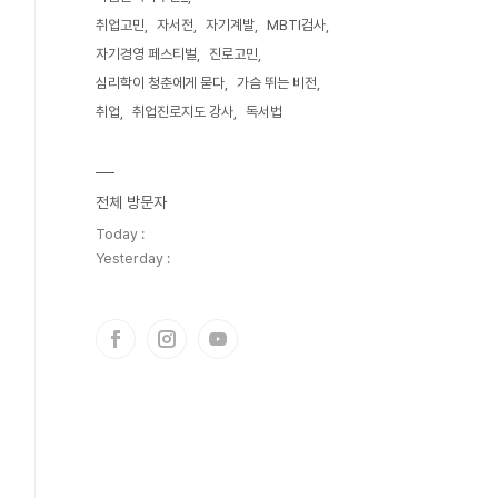
취업고민
자서전
자기계발
MBTI검사
자기경영 페스티벌
진로고민
심리학이 청춘에게 묻다
가슴 뛰는 비전
취업
취업진로지도 강사
독서법
전체 방문자
Today :
Yesterday :