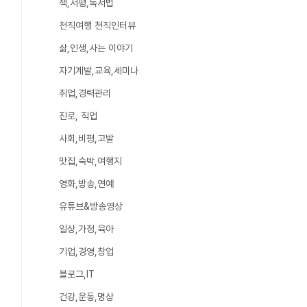
책,서평,독서법
천직여행 천직인터뷰
삶,인생,사는 이야기
자기계발,교육,세미나
취업,경력관리
진로, 직업
사회,비평,고발
맛집,숙박,여행지
영화,방송,연예
유튜브&방송영상
일상,가정,육아
기업,경영,창업
블로그,IT
건강,운동,명상