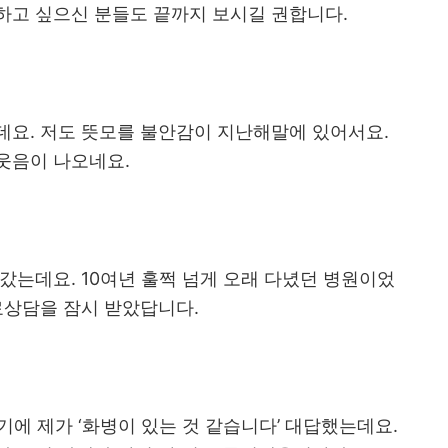
하고 싶으신 분들도 끝까지 보시길 권합니다
.
데요
.
저도 뜻모를 불안감이 지난해말에 있어서요
.
헛웃음이 나오네요
.
 갔는데요
. 10
여년 훌쩍 넘게 오래 다녔던 병원이었
료상담을 잠시 받았답니다
.
묻기에 제가
‘
화병이 있는 것 같습니다
’
대답했는데요
.