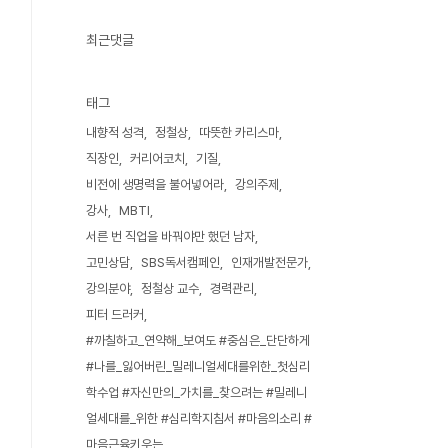
최근댓글
태그
내향적 성격
정철상
따뜻한 카리스마
직장인
커리어코치
기질
비전에 생명력을 불어넣어라
강의주제
강사
MBTI
서른 번 직업을 바꿔야만 했던 남자
고민상담
SBS독서캠페인
인재개발전문가
강의분야
정철상 교수
경력관리
피터 드러커
#까칠하고_연약해_보여도 #중심은_단단하게
#나를_잃어버린_밀레니얼세대를위한_첫심리
학수업 #자신만의_가치를_찾으려는 #밀레니
얼세대를_위한 #심리학지침서 #마음의소리 #
마음근육키우는_