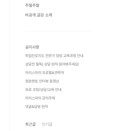
주절주절
비공개 글감 소재
공지사항
취업진로지도 전문가 양성 교육과정 안내
상담전 필독) 상담 원칙 읽어봐주세요!
카리스마의 프로필&연락처
청춘멘토 인터뷰 동영상
유료 코칭/상담/교육 안내
카리스마의 강의주제
댓글&답방 원칙
최근글
인기글