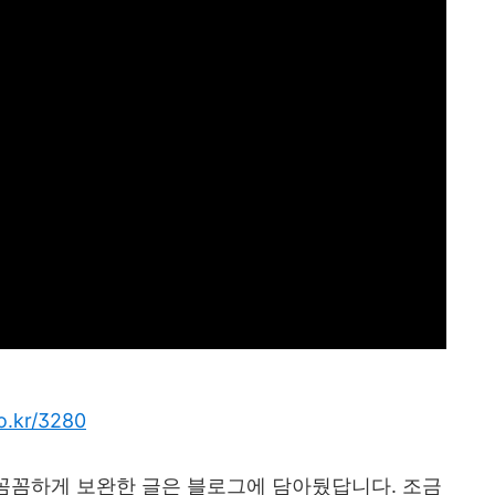
co.kr/3280
 꼼꼼하게 보완한 글은 블로그에 담아뒀답니다
.
조금