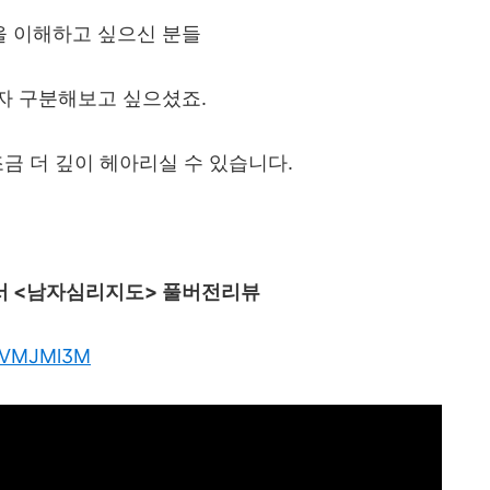
 이해하고 싶으신 분들
자 구분해보고 싶으셨죠
.
조금 더 깊이 헤아리실 수 있습니다
.
서 <남자심리지도> 풀버전리뷰
RLlVMJMl3M