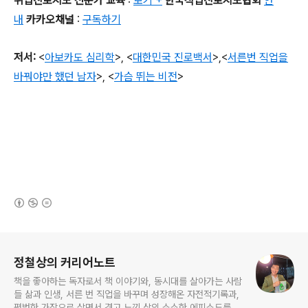
취업진로지도 전문가 교육
:
보기 +
한국직업진로지도협회
안
내
카카오채널
:
구독하기
저서
:
<
아보카도 심리학
>,
<
대한민국 진로백서
>
,
<
서른번 직업을
바꿔야만 했던 남자
>,
<
가슴 뛰는 비전
>
(새창열림)
로그 정보
정철상의 커리어노트
책을 좋아하는 독자로서 책 이야기와, 동시대를 살아가는 사람
들 삶과 인생, 서른 번 직업을 바꾸며 성장해온 자전적기록과,
평범한 가장으로 살면서 겪고 느낀 삶의 소소한 에피소드를 전