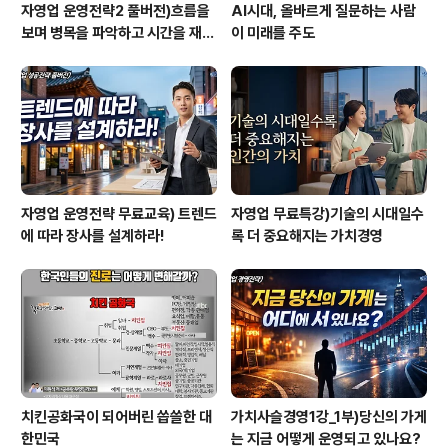
자영업 운영전략2 풀버전)흐름을
AI시대, 올바르게 질문하는 사람
보며 병목을 파악하고 시간을 재설
이 미래를 주도
계하라
자영업 운영전략 무료교육) 트렌드
자영업 무료특강)기술의 시대일수
에 따라 장사를 설계하라!
록 더 중요해지는 가치경영
치킨공화국이 되어버린 씁쓸한 대
가치사슬경영1강_1부)당신의 가게
한민국
는 지금 어떻게 운영되고 있나요?