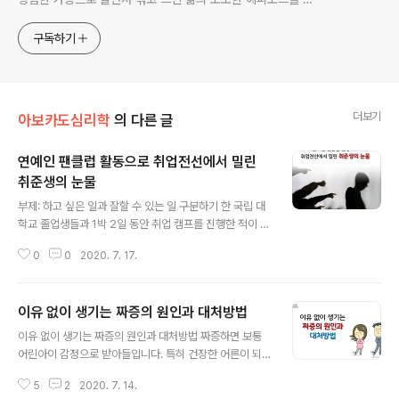
한다. 젊은이들의 고민해결사로 따뜻한 세상 만드는데 일조하
고픈 커리어코치, 유튜브: 정교수의 인생수업
구독하기
더보기
아보카도심리학
의 다른 글
연예인 팬클럽 활동으로 취업전선에서 밀린
취준생의 눈물
글 내용
부제: 하고 싶은 일과 잘할 수 있는 일 구분하기 한 국립 대
학교 졸업생들과 1박 2일 동안 취업 캠프를 진행한 적이 있
었다. 그때 강의와 별도로 개별 상담도 진행했다. 그중에 밝
0
0
2020. 7. 17.
고 씩씩해 보이는 한 학생이 있었다. 외모나 말, 행동으로만
보면 굉장히 당찬 성격으로 보였다. 그녀는 4학년 2학기를
다니고 있었는데, 웬일인지 취업 준비에서만큼은 평소의
이유 없이 생기는 짜증의 원인과 대처방법
당찬 모습과 다르게 위축돼 있었다. 사연을 들어보니 그녀
글 내용
는 ‘취업이야 대학 졸업하면 다 되는 것 아닌가’ 하는 생각
이유 없이 생기는 짜증의 원인과 대처방법 짜증하면 보통
으로 취업걱정 없이 대학 생활을 편하게 했다고 한다. 그러
어린아이 감정으로 받아들입니다. 특히 건장한 어른이 되
다가 현실을 깨닫고 나니 당장 어디로 가야 할지 막막해진
어서도 짜증을 부린다고 하면 유치하다고 받아들이기에 더
것이다. 막상 다른 취업 자리를 알아보니 자격 조건이 만만
5
2
2020. 7. 14.
쉽게 표출하기 어려운 것이 짜증입니다. 때로 이유도 원인