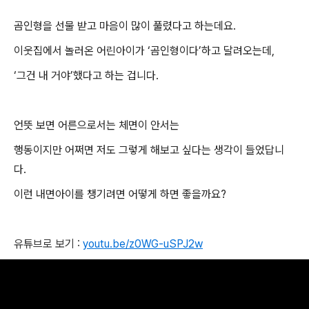
곰인형을 선물 받고 마음이 많이 풀렸다고 하는데요
.
이웃집에서 놀러온 어린아이가
‘
곰인형이다
’
하고 달려오는데
,
‘
그건 내 거야
’
했다고 하는 겁니다
.
언뜻 보면 어른으로서는 체면이 안서는
행동이지만 어쩌면 저도 그렇게 해보고 싶다는 생각이 들었답니
다
.
이런 내면아이를 챙기려면 어떻게 하면 좋을까요
?
유튜브로 보기
:
youtu.be/z0WG-uSPJ2w