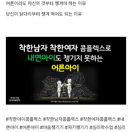
어른이라도 자신의 것부터 챙겨야 하는 이유
당신이 닭다리부터 챙겨 먹어도 되는 이유
#
착한아이콤플렉스
#
착한남자콤플렉스
#
착한여자콤플렉스
#
내
면아이
#
어른아이
#
마음챙기기
#
자기챙기기
#
심리학수업
#
심리