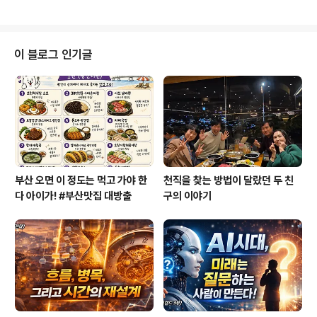
치 않았다. 그녀는 학점도, 토익도, 자격증도, 공모전도, 대
도 모르게 짜증이 날 때가 있는데요. 어디 하소연하지도 못
외활동도, 사..
하고 속앓이를 하다가 화병으로 이어지기도 합니다. 오늘
은 도서 아보카도 심리학 북세미나 중에 문의한 독자분의
질문에 답변하는 형식으로 영상과 텍스트로 내용 공유해봅
이 블로그 인기글
니다. 독자의 질문: 실직상태에서 이 책을 읽고 마음의 위로
를 많이 받은 책입니다. 그렇지만 원인모를 짜증이 사라지
지 않아서 책에 봤더니 짜증의 원인을 3가지로 잘 언급해
주셨습니다. 첫째, 체력 소모가 많을 때 둘째, 머릿속으로는
해야 한다고 생각해서 하고는 있지만 하고 ..
부산 오면 이 정도는 먹고 가야 한
천직을 찾는 방법이 달랐던 두 친
다 아이가! #부산맛집 대방출
구의 이야기