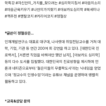
학특강
#
자신만의
_
가치를
_
찾으려는
#
심리학지침서
#
마음의소리
#
마음근육키우기
#
나만의가치찾기
#
아보카도심리학
#
북세미나
#
책추천
#
멘탈코치
#
커리어코치
#
정철상
*글쓴이 정철상은...
인재개발연구소 대표로 대구대
,
나사렛대 취업전담교수를 거쳐 대
학
,
기업
,
기관 등 연간
200
여 회 강연을 하고 있다
. [
대한민국 진
로백서
], [
서른번 직업을 바꿔야만 했던 남자
], [
아보카도 심리학
]
등의 다수 도서를 집필했다
.
대한민국의 진로방향을 제시하며 언
론과 네티즌으로부터
‘
젊은이들의 무릎팍도사
’
라는 닉네임을 얻었
으며
‘
정교수의 인생수업
’
이라는 유튜브 채널을 운영하며 맹렬히
활동하고 있다
.
*교육&상담 문의