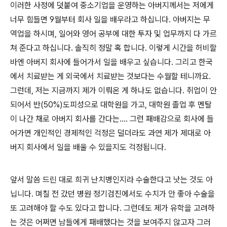
이러한 사정에 덧붙여 중소기업을 운영하는 아버지께서는 저에게
너무 힘들면
9
월부터 회사 일을 배우라고 하십니다
.
아버지는 무
역업을 하시며
,
일어와 영어 공부에 대한 투자 및 업무까지 다 가르
쳐 준다고 하십니다
.
솔직히 정말 혹 합니다
.
이렇게 시간을 허비할
바엔 아버지 회사에 들어가서 일을 배우고 싶습니다
.
그리고 한국
에서 치료받는 게 외국에서 치료받는 것보다는 수월할 테니까요
.
그런데
,
저는 지금까지 제가 이뤄온 게 하나도 없습니다
.
취업이 안
되어서 반
(50%)
도피성으로 대학원을 가고
,
대학원 졸업 후 멘탈
이 나간 채로 아버지 회사를 간다는
....
그런 패배감으로 회사에 들
어가면 개인적인 경제적인 걱정은 덜더라도 과연 제가 제대로 아
버지 회사에서 일을 배울 수 있을지도 걱정됩니다
.
앞서 말씀 드린 대로 희귀 난치병인지라 수술한다고 낫는 것도 아
닙니다
.
며칠 전 갔던 병원 정기검진에서도 수치가 안 좋아 수술을
또 고려해야 할 수도 있다고 합니다
.
그런데도 제가 유학을 고려하
는 것은 어쩌면 남들에게 패배했다는 것을 보여주지 않고자 그러