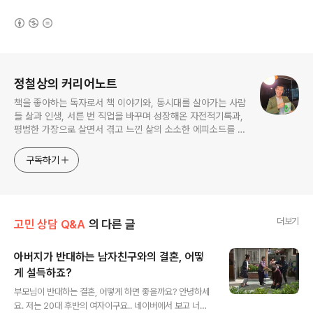
(새창열림)
로그 정보
정철상의 커리어노트
책을 좋아하는 독자로서 책 이야기와, 동시대를 살아가는 사람
들 삶과 인생, 서른 번 직업을 바꾸며 성장해온 자전적기록과,
평범한 가장으로 살면서 겪고 느낀 삶의 소소한 에피소드를 전
한다. 젊은이들의 고민해결사로 따뜻한 세상 만드는데 일조하
고픈 커리어코치, 유튜브: 정교수의 인생수업
구독하기
더보기
고민 상담 Q&A
의 다른 글
아버지가 반대하는 남자친구와의 결혼, 어떻
게 설득하죠?
글 내용
부모님이 반대하는 결혼, 어떻게 하면 좋을까요? 안녕하세
요. 저는 20대 후반의 여자이구요.. 네이버에서 보고 너무