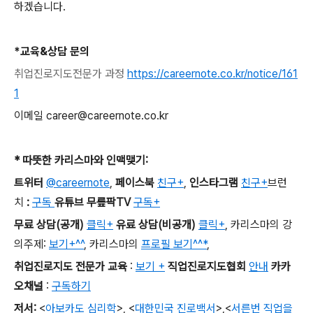
하겠습니다.
*교육&상담 문의
취업진로지도전문가
과정
https://careernote.co.kr/notice/161
1
이메일 career@careernote.co.kr
*
따뜻한 카리스마와 인맥맺기
:
트위터
@careernote
,
페이스북
친구+
,
인스타그램
친구+
브런
치
:
구독
유튜브 무릎팍TV
구독+
무료 상담
(
공개
)
클릭+
유료 상담
(
비공개
)
클릭+
,
카리스마의 강
의주제
:
보기+^^
,
카리스마의
프로필 보기^^*
,
취업진로지도 전문가 교육
:
보기 +
직업진로지도협회
안내
카카
오채널
:
구독하기
저서
:
<
아보카도 심리학
>,
<
대한민국 진로백서
>
,
<
서른번 직업을