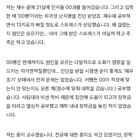
저는 재수 끝에
21
살에 인서울
00
과를 들어갔습니다
.
그리고 입학
한 해
'00
병
'
이라는 희귀성 난치병을 진단 받았죠
.
재수때 공부하
면서
13
키로가 빠질 정도로 스트레스가 상당했습니다
.
왜 걸렸는
지 원인은 모르지만
...
아마 그때 받은 스트레스가 아닐까 하고 추
측은 하고 있습니다
.
00
병은 현재까지도 원인을 모르는 다발적으로 소화기 염증을 일
으키는 자가면역질환인데
...
진단을 받을 시점엔 운이 좋게도
'
매우
초기
'
상태여서 전혀 문제는 없었습니다
.
어쨌든
00
이 적성에 맞
는지 안 맞는지도 모른 채
(
점수에 맞춰 대학을 갔습니다
.)
공부했
습니다
.
사립대라 비싼 학비 때문에 집안에 도움이 되고자 장학금
을 타려고 열심히 공부했고 재학 내내 장학금을 놓친 적이 없었습
니다
.
저는 꿈이 교수였습니다
.
전공에 대한 흥미도 약간 있었지만
,
장학