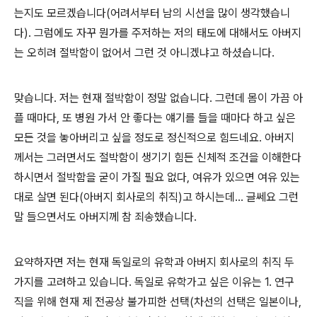
는지도 모르겠습니다
(
어려서부터 남의 시선을 많이 생각했습니
다
).
그럼에도 자꾸 뭔가를 주저하는 저의 태도에 대해서도 아버지
는 오히려 절박함이 없어서 그런 것 아니겠냐고 하셨습니다
.
맞습니다
.
저는 현재 절박함이 정말 없습니다
.
그런데 몸이 가끔 아
플 때마다
,
또 병원 가서 안 좋다는 얘기를 들을 때마다 하고 싶은
모든 것을 놓아버리고 싶을 정도로 정신적으로 힘드네요
.
아버지
께서는 그러면서도 절박함이 생기기 힘든 신체적 조건을 이해한다
하시면서 절박함을 굳이 가질 필요 없다
,
여유가 있으면 여유 있는
대로 살면 된다
(
아버지 회사로의 취직
)
고 하시는데
...
글쎄요 그런
말 들으면서도 아버지께 참 죄송했습니다
.
요약하자면 저는 현재 독일로의 유학과 아버지 회사로의 취직 두
가지를 고려하고 있습니다
.
독일로 유학가고 싶은 이유는
1.
연구
직을 위해 현재 제 전공상 불가피한 선택
(
차선의 선택은 일본이나
,