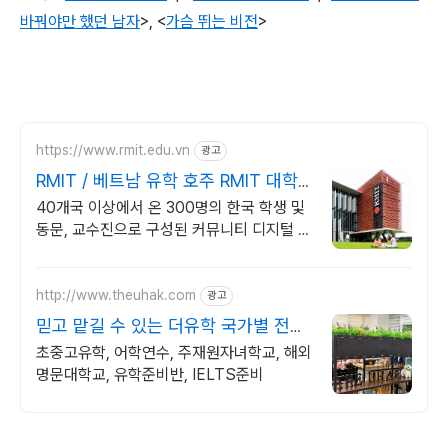
바꿔야만 했던 남자
>,
<
가슴 뛰는 비전
>
https://www.rmit.edu.vn
광고
RMIT / 베트남 유학 호주 RMIT 대학
졸업장
40개국 이상에서 온 300명의 한국 학생 및
동문, 교수진으로 구성된 커뮤니티 디지털 마
케팅, 디자인, IT, 경영, 게임 디자인 등 18개
의 대학교 프로그램
http://www.theuhak.com
광고
믿고 맡길 수 있는 더유학 국가별 전문
가 1:1무료상담
초중고유학, 어학연수, 주재원자녀학교, 해외
명문대학교, 유학준비반, IELTS준비