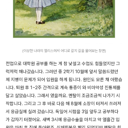
(이상한 나라의 엘리스에서 어디로 갈지 길을 물어보는 장면)
전업으로 대학원 공부를 하는 게 참 낯설고 수업도 힘들었지만 그
럭저럭 해나갔습니다
.
그러던 중
2
학기
10
월에 앞서 말씀드렸던
제 지병이 문제가 되어 입원을 하게 됩니다
.
원인도 모른 채 아팠습
니다
.
퇴원 후
1~2
주 간격으로 계속 통증이 와 비마약성 진통제를
달고 살았습니다
.
그래서 였을까요
.
멘탈이 조금조금씩 나가기 시
작합니다
.
그리고 그 후 바로 다음 해
8
월에 소장이 터져서 쓰러져
서 응급실에 실려 갔습니다
.
독일어 시험을
3
일 앞두고 공부하다
가 갑자기 터졌어요
.
새벽
3
시에 응급수술을 마치고 약 열흘간 입
원을 마친 후 집에 돌아왔죠
.
신체회복은 빨리 되었지만 멘탈은 회