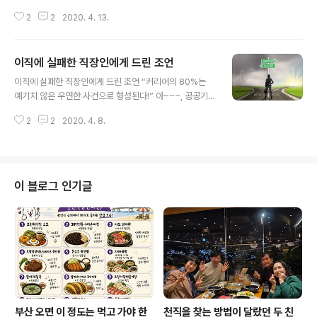
답답한 마음에 저도 이렇게 고민을 적어봅니다.. 저는 지방,
2
2
2020. 4. 13.
남자친구는 서울 장거리 연애중이구요.. 만난 지는 1년입니
다. 서로의 존재를 안지는 4년 정도 됐구요, 아버지를 통해
알게 되었어요. 아버지가 의료계에 종사하고 계시고 남자
이직에 실패한 직장인에게 드린 조언
친구도 의료계에서 일하고 있습니다. 처음에는 아버지가
글 내용
남자친구가 있는 회사(A회사라고 표시하겠습니다) 의 대
이직에 실패한 직장인에게 드린 조언 “커리어의 80%는
리점으로 있었습니다, 그러면서 만나게 되었고 아버지가
예기치 않은 우연한 사건으로 형성된다!” 아~~~, 공공기
저에게 서울 본사에 직원인데 키도 엄청 크고 잘생기고 괜
관으로의 이직기회를 놓치셨군요. 저도 분명 좋은 기회가
찮다 이런 식으로 살짝 살짝 얘기하셨고, 그래서 술자리 가
2
2
2020. 4. 8.
될 거라고 생각했는데요. 개인적으로도 아쉬움이 더 크게
면 '사위 사위' '사위 삼아야겠다' 이렇게 사람들한테 얘기
느껴지지 않을까 싶습니다. 그러나 지나간 일은 지나간 일.
하곤 하셨답니다. 그러면서 남자..
어찌할 수 없지요. 기회는 늘 새롭게 오기 마련이니 지나간
기회만 바라보며 너무 후회할 필요는 없습니다. 오히려 더
좋은 기회가 있으려고 ‘이번 기회는 날아갔나보다’는 긍정
이 블로그 인기글
적 마인드로 바라볼 필요가 있습니다. 좋은 기회를 놓치면
누구나 아쉽고 속 쓰리기 마련인데요. 실패한 사람들은 좋
은 기회를 날려버린 것을 후회하는데 너무 많이 마음을 빼
앗겨 버린다는 것이 문제지요. 중요한 것은 자세와 태도죠.
그러니 이제라도 기회를 만들어나..
부산 오면 이 정도는 먹고 가야 한
천직을 찾는 방법이 달랐던 두 친