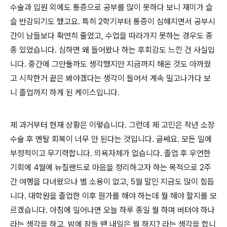
수술과 입원 외에도 통증으로 공부를 많이 못하다 보니 재미가 슬
슬 반감되기도 했고요
.
특히
2
학기부터 통증이 심해지면서 공부시
간이 남들보다 확연히 줄었고
,
수업을 따라가지 못하는 경우도 종
종 있었습니다
.
심하면 왜 들어왔나 하는 후회감도 느낀 건 사실입
니다
.
중간에 그만둘까도 생각했지만 지금까지 해온 것도 아까웠
고 시작한거 끝은 봐야겠다는 생각이 들어서 계속 밀고나가다 보
니 졸업까지 하게 된 케이스입니다
.
제 과거부터 현재 상황은 이렇습니다
.
그런데 제 고민은 작년 소장
수술 후 멘탈 회복이 너무 안 된다는 것입니다
.
글쎄요
.
모든 일에
부정적이고 무기력합니다
.
의욕자체가 없습니다
.
졸업 후 우연한
기회에
4
월에 뉴질랜드로 마음을 정리하고자 하는 목적으로
2
주
간 여행을 다녀왔으나 별 소용이 없고
, 5
월 말인 지금도 많이 힘듭
니다
.
대학원을 졸업한 이후 뭔가를 해야 하는데 뭘 해야 할지를 모
르겠습니다
.
아침에 일어나면 오늘 하루 종일 뭘 하며 버텨야 하나
라는 생각을 하고
,
밤에 잠들 땐 내일은 뭘 하지
?
라는 생각을 합니