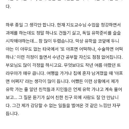
다
.
하루 종일 그 생각만 합니다
.
현재 지도교수님 수업을 청강하면서
과제를 하는데도 정말 하나도 건들기 싫고
,
독일 유학준비를 슬슬
시작해야하는데
...
참 많이 두렵습니다
.
막상 유학을 코앞에 두니
아는 이 아무도 없는 타국에서
'
또 아프면 어떡하나
,
수술하면 어떡
하나
.'
이런 걱정이 들면서 수년간 공부할 자신도 점점 없어집니다
.
부모님도 많이 걱정을 하시고요
.
무엇보다도 작년 여름 아팠던 트
라우마가 매우 큽니다
.
여행을 가거나 집에 혼자 남겨졌을 때
'
아프
면 어쩌지
'
라는 생각이 많이 듭니다
.
어쨌든 이런 상황에서 제가
유학 가는 줄 알던 친척들과 지인들은 언제 유학 가냐고 계속 물어
보고
...
그 질문 듣기가 싫어 친한 친구 외에 사람도 잘 안 만납니
다
.
그간 제가 감당할 수 없는 일들을 벌여온 것 같은 느낌만 자꾸
듭니다
.