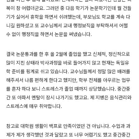
복이 참 어렵더군요
.
그러던 중 다음 학기가 논문학기인데 뭘 건들
기가 싫어서 휴학을 하면서 쉬려했는데
,
부모님도 학교를 계속 다
니길 원하셨고 또 교수님께서 교내 행정보직을 부탁하셔서 어쩔
수 없이 행정직을 하면서 논문을 써냈습니다
.
결국 논문통과를 한 후 올
2
월에 졸업을 했고 신체적
,
정신적으로
많이 지친 상태라 박사과정을 바로 들어가지 않고 현재는 독일유
학 준비를 핑계로 쉬고 있습니다
.
교수님들께서 정말 많은 배려를
해주셔서 나름 편하게 한다고 했지만
,
학부 전체를 아우르는 업무
를 혼자 하다 보니 스트레스가 졸업 때까지 상당했습니다
.
중간중
간 또 아파서 멘탈이 잠시 나가기도 했고요
.
제 지병은 음식관리와
스트레스에 매우 취약합니다
.
참고로 대학원 생활이 백프로 만족이었던 건 아닙니다
.
수업과 과
제가 제가 생각했던 것과 달랐고 또 너무 어렵기도 했고 중간중간